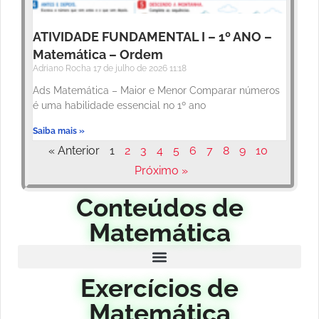
ATIVIDADE FUNDAMENTAL I – 1º ANO –
Matemática – Ordem
Adriano Rocha
17 de julho de 2026
11:18
Ads Matemática – Maior e Menor Comparar números
é uma habilidade essencial no 1º ano
Saiba mais »
« Anterior
1
2
3
4
5
6
7
8
9
10
Próximo »
Conteúdos de
Matemática
Exercícios de
Matemática