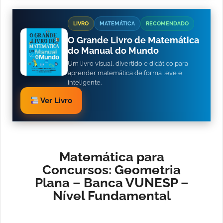
LIVRO
MATEMÁTICA
RECOMENDADO
O Grande Livro de Matemática
do Manual do Mundo
Um livro visual, divertido e didático para
aprender matemática de forma leve e
inteligente.
Ver Livro
Matemática para
Concursos: Geometria
Plana – Banca VUNESP –
Nível Fundamental