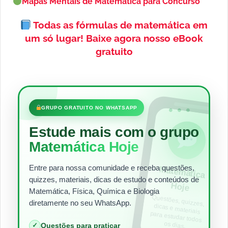
Mapas Mentais de Matemática para Concurso
Todas as fórmulas de matemática em
um só lugar!
Baixe agora nosso eBook
gratuito
•••
GRUPO GRATUITO NO WHATSAPP
Estude mais com o grupo
Matemática Hoje
Entre para nossa comunidade e receba questões,
Matem
ática
quizzes, materiais, dicas de estudo e conteúdos de
Hoje
Matemática, Física, Química e Biologia
Questões, quizzes,
dicas e materiais
para estudar todos
diretamente no seu WhatsApp.
os dias.
✓
Questões para praticar