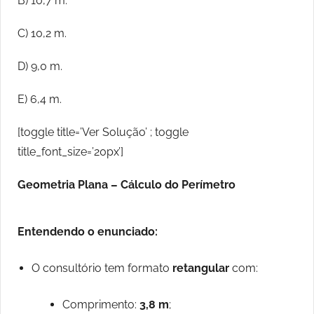
B) 10,7 m.
C) 10,2 m.
D) 9,0 m.
E) 6,4 m.
[toggle title=’Ver Solução’ ; toggle
title_font_size=’20px’]
Geometria Plana – Cálculo do Perímetro
Entendendo o enunciado:
O consultório tem formato
retangular
com:
Comprimento:
3,8 m
;