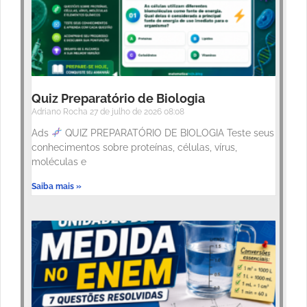
Quiz Preparatório de Biologia
Adriano Rocha
27 de julho de 2026
08:08
Ads
QUIZ PREPARATÓRIO DE BIOLOGIA Teste seus
conhecimentos sobre proteínas, células, vírus,
moléculas e
Saiba mais »