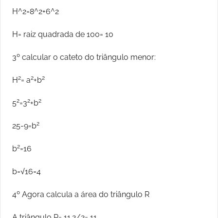
H^2=8^2+6^2
H= raiz quadrada de 100= 10
3º calcular o cateto do triângulo menor:
2
2
2
H
= a
+b
2
2
2
5
=3
+b
2
25-9=b
2
b
=16
b=√16=4
4º Agora calcula a área do triângulo R
A triângulo R= 11.2/2= 11