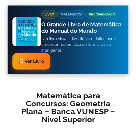
LIVRO
MATEMÁTICA
RECOMENDADO
O Grande Livro de Matemática
do Manual do Mundo
Um livro visual, divertido e didático para
aprender matemática de forma leve e
inteligente.
Ver Livro
Matemática para
Concursos: Geometria
Plana – Banca VUNESP –
Nível Superior