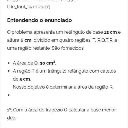
title_font_size=’20px’]
Entendendo o enunciado
O problema apresenta um retângulo de base
12 cm
e
altura
6 cm
, dividido em quatro regiões: T, R,Q,T,R, e
uma região restante. São fornecidos:
A área de Q:
30 cm²
.
A região T é um triângulo retângulo com catetos
de
5 cm
.
Nosso objetivo é determinar a área da região R.
1º: Com a área do trapézio Q calcular a base menor
dele