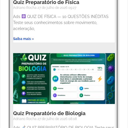
Quiz Preparatório de Física
Adriano Rocha
27 de julho de 2026
09:27
Ads
QUIZ DE FÍSICA — 10 QUESTÕES INÉDITAS
Teste seus conhecimentos sobre movimento,
aceleração,
Saiba mais »
Quiz Preparatório de Biologia
Adriano Rocha
27 de julho de 2026
08:08
Ads
QUIZ PREPARATÓRIO DE BIOLOGIA Teste seus