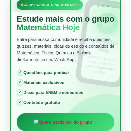
•••
GRUPO GRATUITO NO WHATSAPP
Estude mais com o grupo
Matemática Hoje
Entre para nossa comunidade e receba questões,
Matem
ática
quizzes, materiais, dicas de estudo e conteúdos de
Hoje
Matemática, Física, Química e Biologia
Questões, quizzes,
dicas e materiais
para estudar todos
diretamente no seu WhatsApp.
os dias.
✓
Questões para praticar
✓
Materiais exclusivos
✓
Dicas para ENEM e concursos
✓
Conteúdo gratuito
→
Quero participar do grupo