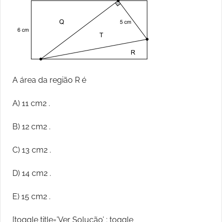
A área da região R é
A) 11 cm2 .
B) 12 cm2 .
C) 13 cm2 .
D) 14 cm2 .
E) 15 cm2 .
[toggle title=’Ver Solução’ ; toggle