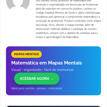
Sou Adriano Rocha, professor de Matemática com
mestrado e especialização em Resolução de Problemas,
além de expertise em concursos públicos. Leciono no
Colégio Estadual Mimoso do Oeste e utilizo metodologias
inovadoras para aprimorar a compreensão matemática e a
resolução de problemas. Produzo conteúdos como artigos
para blogs, livros, eBooks e mapas mentais, além de
desenvolver materiais didáticos e participar de eventos
acadêmicos, sempre com o objetivo de contribuir para o
ensino e aprendizagem da Matemática.
MAPAS MENTAIS
Matemática em Mapas Mentais
Visual • organizado • fácil de memorizar
ACESSAR AGORA →
Ideal para revisão • provas • concursos