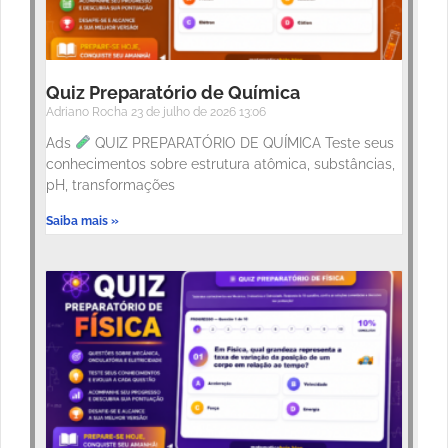
Quiz Preparatório de Química
Adriano Rocha
23 de julho de 2026
13:06
Ads
QUIZ PREPARATÓRIO DE QUÍMICA Teste seus
conhecimentos sobre estrutura atômica, substâncias,
pH, transformações
Saiba mais »