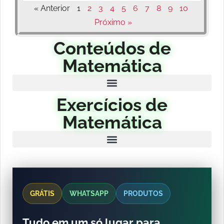
« Anterior
1
2
3
4
5
6
7
8
9
10
Próximo »
Conteúdos de
Matemática
Exercícios de
Matemática
GRÁTIS
WHATSAPP
PRODUTOS
Tudo em um só lugar para