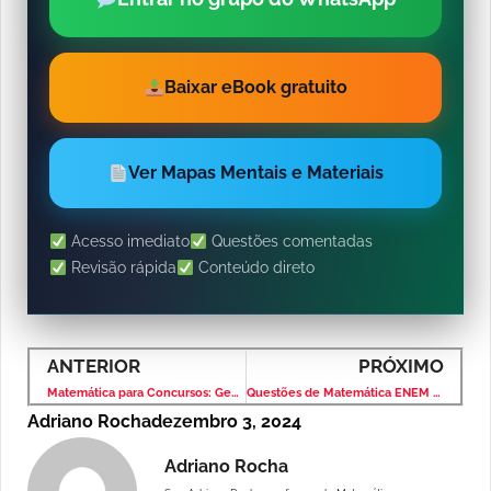
Baixar eBook gratuito
Ver Mapas Mentais e Materiais
Acesso imediato
Questões comentadas
Revisão rápida
Conteúdo direto
ANTERIOR
PRÓXIMO
Matemática para Concursos: Geometria Plana – Banca VUNESP – Nível Superior
Questões de Matemática ENEM Resolvidas Passo a Passo: O Material Completo que Você Precisa
Adriano Rocha
dezembro 3, 2024
Adriano Rocha