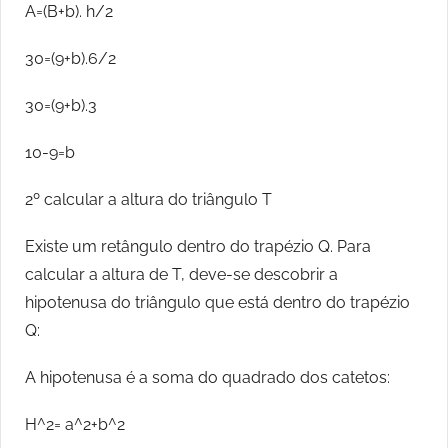
A=(B+b). h/2
30=(9+b).6/2
30=(9+b).3
10-9=b
2º calcular a altura do triângulo T
Existe um retângulo dentro do trapézio Q. Para
calcular a altura de T, deve-se descobrir a
hipotenusa do triângulo que está dentro do trapézio
Q:
A hipotenusa é a soma do quadrado dos catetos:
H^2= a^2+b^2