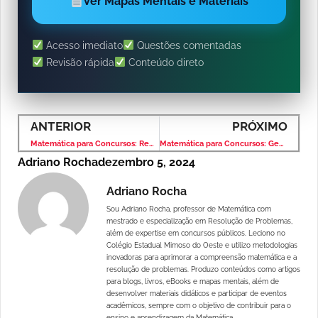
Ver Mapas Mentais e Materiais
Acesso imediato
Questões comentadas
Revisão rápida
Conteúdo direto
ANTERIOR
PRÓXIMO
Matemática para Concursos: Regra de Três – Banca VUNESP – Nível Superior
Matemática para Concursos: Geometria Plana – Banca VUNESP – Nível Superior
Adriano Rocha
dezembro 5, 2024
Adriano Rocha
Sou Adriano Rocha, professor de Matemática com
mestrado e especialização em Resolução de Problemas,
além de expertise em concursos públicos. Leciono no
Colégio Estadual Mimoso do Oeste e utilizo metodologias
inovadoras para aprimorar a compreensão matemática e a
resolução de problemas. Produzo conteúdos como artigos
para blogs, livros, eBooks e mapas mentais, além de
desenvolver materiais didáticos e participar de eventos
acadêmicos, sempre com o objetivo de contribuir para o
ensino e aprendizagem da Matemática.