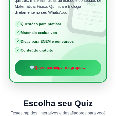
quizzes, materiais, dicas de estudo e conteúdos de
Hoje
Matemática, Física, Química e Biologia
Questões, quizzes,
dicas e materiais
para estudar todos
diretamente no seu WhatsApp.
os dias.
✓
Questões para praticar
✓
Materiais exclusivos
✓
Dicas para ENEM e concursos
✓
Conteúdo gratuito
→
Quero participar do grupo
Escolha seu Quiz
Testes rápidos, interativos e desafiadores para você