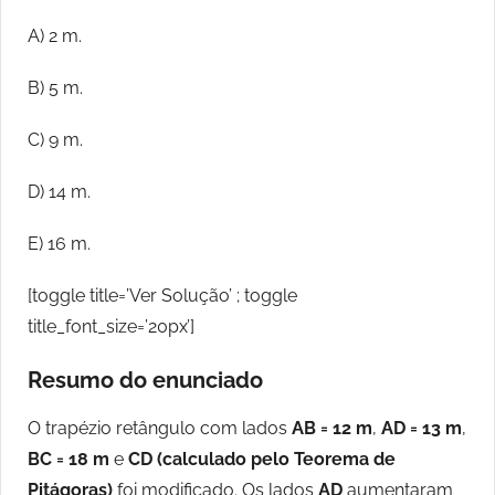
A) 2 m.
B) 5 m.
C) 9 m.
D) 14 m.
E) 16 m.
[toggle title=’Ver Solução’ ; toggle
title_font_size=’20px’]
Resumo do enunciado
O trapézio retângulo com lados
AB = 12 m
,
AD = 13 m
,
BC = 18 m
e
CD (calculado pelo Teorema de
Pitágoras)
foi modificado. Os lados
AD
aumentaram