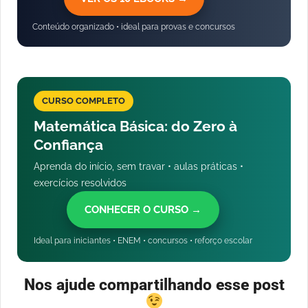
Conteúdo organizado • ideal para provas e concursos
CURSO COMPLETO
Matemática Básica: do Zero à
Confiança
Aprenda do início, sem travar • aulas práticas •
exercícios resolvidos
CONHECER O CURSO →
Ideal para iniciantes • ENEM • concursos • reforço escolar
Nos ajude compartilhando esse post