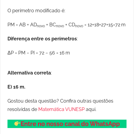
O perímetro modificado é:
PM = AB + AD
+ BC
+ CD
= 12+18+27+15=72 m
novo
novo
novo
Diferença entre os perímetros
:
ΔP = PM − PI = 72 − 56 = 16 m
Alternativa correta
:
E) 16 m.
Gostou desta questão? Confira outras questões
resolvidas de
Matemática VUNESP
aqui.
Entre no nosso canal do WhatsApp