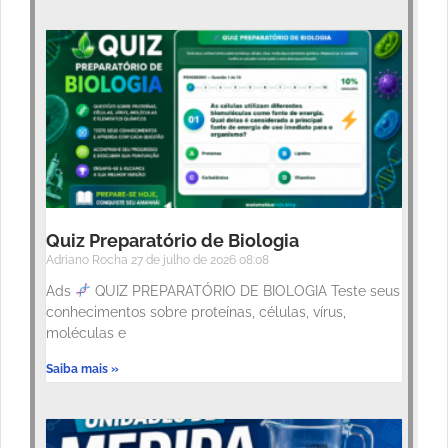
Quiz Preparatório de Biologia
Adriano Rocha
27 de julho de 2026
08:08
Ads
QUIZ PREPARATÓRIO DE BIOLOGIA Teste seus
conhecimentos sobre proteínas, células, vírus,
moléculas e
Saiba mais »