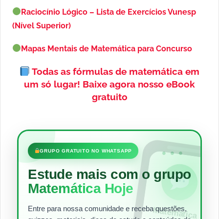
Raciocínio Lógico – Lista de Exercícios Vunesp
(Nível Superior)
Mapas Mentais de Matemática para Concurso
Todas as fórmulas de matemática em
um só lugar!
Baixe agora nosso eBook
gratuito
•••
GRUPO GRATUITO NO WHATSAPP
Estude mais com o grupo
Matemática Hoje
Entre para nossa comunidade e receba questões,
Matem
ática