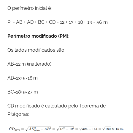
O perímetro inicial é:
PI = AB + AD + BC + CD = 12 + 13 + 18 + 13 = 56 m
Perímetro modificado (PM)
:
Os lados modificados são:
AB=12 m (inalterado),
AD=13+5=18 m
BC=18+9=27 m
CD modificado é calculado pelo Teorema de
Pitágoras: