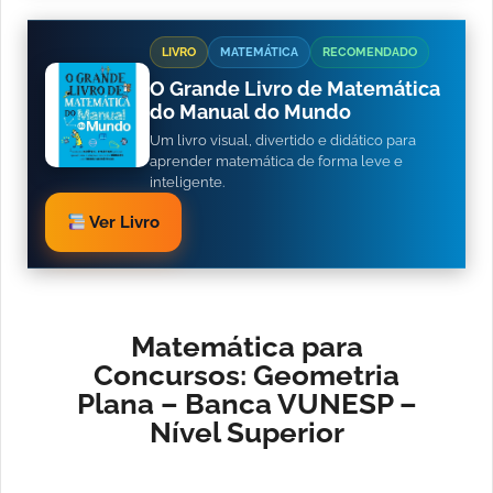
LIVRO
MATEMÁTICA
RECOMENDADO
O Grande Livro de Matemática
do Manual do Mundo
Um livro visual, divertido e didático para
aprender matemática de forma leve e
inteligente.
Ver Livro
Matemática para
Concursos: Geometria
Plana – Banca VUNESP –
Nível Superior