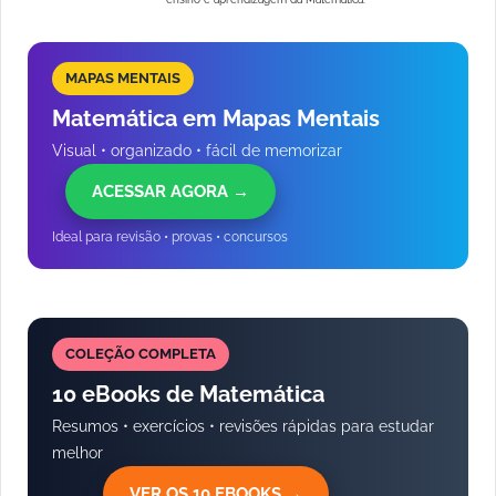
MAPAS MENTAIS
Matemática em Mapas Mentais
Visual • organizado • fácil de memorizar
ACESSAR AGORA →
Ideal para revisão • provas • concursos
COLEÇÃO COMPLETA
10 eBooks de Matemática
Resumos • exercícios • revisões rápidas para estudar
melhor
VER OS 10 EBOOKS →