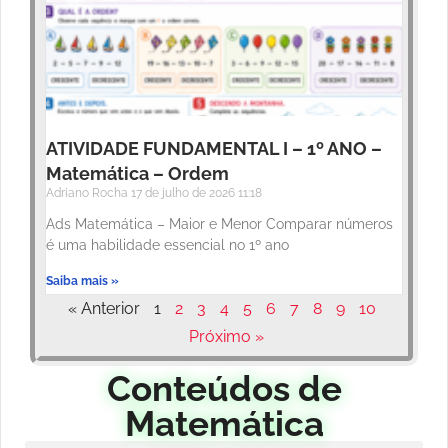
ATIVIDADE FUNDAMENTAL I – 1º ANO –
Matemática – Ordem
Adriano Rocha
17 de julho de 2026
11:18
Ads Matemática – Maior e Menor Comparar números
é uma habilidade essencial no 1º ano
Saiba mais »
« Anterior
1
2
3
4
5
6
7
8
9
10
Próximo »
Conteúdos de
Matemática