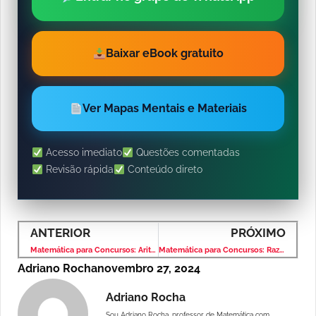
Baixar eBook gratuito
Ver Mapas Mentais e Materiais
Acesso imediato
Questões comentadas
Revisão rápida
Conteúdo direto
ANTERIOR
PRÓXIMO
Matemática para Concursos: Aritmética e Problemas – Banca VUNESP – Nível Fundamental
Matemática para Concursos: Razão e Proporção – Banca VUNESP – Nível Fundamental
Adriano Rocha
novembro 27, 2024
Adriano Rocha
Sou Adriano Rocha, professor de Matemática com