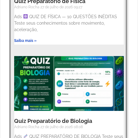
Quiz Preparatório de Física
Adriano Rocha
27 de julho de 2026
09:27
Ads
QUIZ DE FÍSICA — 10 QUESTÕES INÉDITAS
Teste seus conhecimentos sobre movimento,
aceleração,
Saiba mais »
Quiz Preparatório de Biologia
Adriano Rocha
27 de julho de 2026
08:08
Ads
QUIZ PREPARATÓRIO DE BIOLOGIA Teste seus