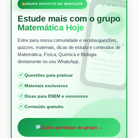
•••
GRUPO GRATUITO NO WHATSAPP
Estude mais com o grupo
Matemática Hoje
Entre para nossa comunidade e receba questões,
Matem
ática
quizzes, materiais, dicas de estudo e conteúdos de
Hoje
Matemática, Física, Química e Biologia
Questões, quizzes,
dicas e materiais
para estudar todos
diretamente no seu WhatsApp.
os dias.
✓
Questões para praticar
✓
Materiais exclusivos
✓
Dicas para ENEM e concursos
✓
Conteúdo gratuito
→
Quero participar do grupo