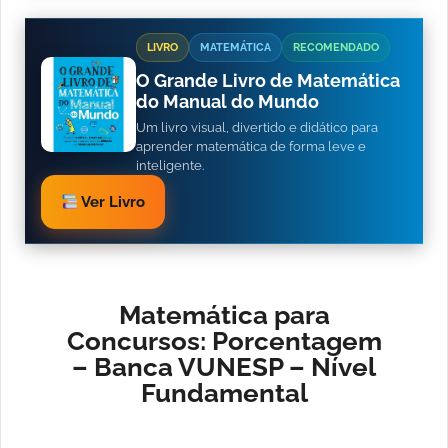
LIVRO
MATEMÁTICA
RECOMENDADO
O Grande Livro de Matemática
do Manual do Mundo
Um livro visual, divertido e didático para
aprender matemática de forma leve e
inteligente.
Ver Livro
Matemática para
Concursos: Porcentagem
– Banca VUNESP – Nível
Fundamental