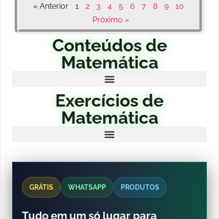
« Anterior
1
2
3
4
5
6
7
8
9
10
Próximo »
Conteúdos de
Matemática
Exercícios de
Matemática
GRÁTIS
WHATSAPP
PRODUTOS
Tudo em um só lugar para