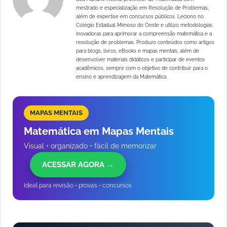
mestrado e especialização em Resolução de Problemas,
além de expertise em concursos públicos. Leciono no
Colégio Estadual Mimoso do Oeste e utilizo metodologias
inovadoras para aprimorar a compreensão matemática e a
resolução de problemas. Produzo conteúdos como artigos
para blogs, livros, eBooks e mapas mentais, além de
desenvolver materiais didáticos e participar de eventos
acadêmicos, sempre com o objetivo de contribuir para o
ensino e aprendizagem da Matemática.
MAPAS MENTAIS
Matemática em Mapas Mentais
Visual • organizado • fácil de memorizar
ACESSAR AGORA →
Ideal para revisão • provas • concursos