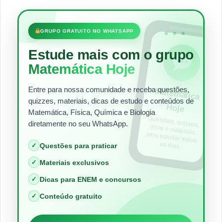
•••
GRUPO GRATUITO NO WHATSAPP
Estude mais com o grupo
Matemática Hoje
Entre para nossa comunidade e receba questões,
Matem
ática
quizzes, materiais, dicas de estudo e conteúdos de
Hoje
Matemática, Física, Química e Biologia
Questões, quizzes,
dicas e materiais
para estudar todos
diretamente no seu WhatsApp.
os dias.
✓
Questões para praticar
✓
Materiais exclusivos
✓
Dicas para ENEM e concursos
✓
Conteúdo gratuito