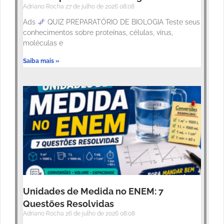
Adriano Rocha
27 de julho de 2026
08:08
Ads
QUIZ PREPARATÓRIO DE BIOLOGIA Teste seus
conhecimentos sobre proteínas, células, vírus,
moléculas e
Saiba mais »
Unidades de Medida no ENEM: 7
Questões Resolvidas
Adriano Rocha
26 de julho de 2026
08:08