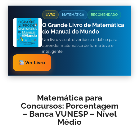
LIVRO
MATEMÁTICA
RECOMENDADO
O Grande Livro de Matemática
do Manual do Mundo
Um livro visual, divertido e didático para
aprender matemática de forma leve e
inteligente.
Ver Livro
Matemática para
Concursos: Porcentagem
– Banca VUNESP – Nível
Médio