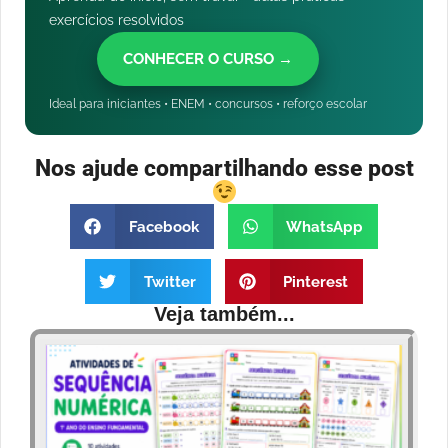
exercícios resolvidos
CONHECER O CURSO →
Ideal para iniciantes • ENEM • concursos • reforço escolar
Nos ajude compartilhando esse post
Facebook
WhatsApp
Twitter
Pinterest
Veja também...