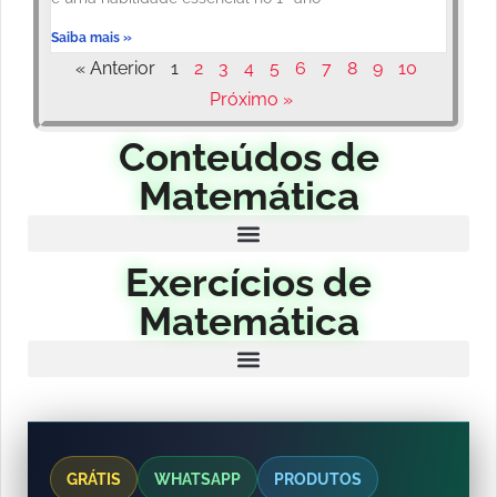
Saiba mais »
« Anterior
1
2
3
4
5
6
7
8
9
10
Próximo »
Conteúdos de
Matemática
Exercícios de
Matemática
GRÁTIS
WHATSAPP
PRODUTOS