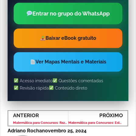
Entrar no grupo do WhatsApp
Baixar eBook gratuito
Ver Mapas Mentais e Materiais
Acesso imediato
Questões comentadas
Revisão rápida
Conteúdo direto
ANTERIOR
PRÓXIMO
Matemática para Concursos: Razão e Proporção – Banca VUNESP – Nível Médio
Matemática para Concursos: Estatística – Banca VUNESP – Nível Médio
Adriano Rocha
novembro 25, 2024