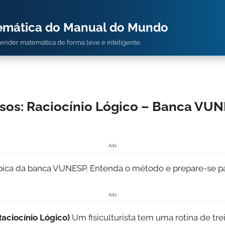
temática do Manual do Mundo
prender matemática de forma leve e inteligente.
sos: Raciocínio Lógico – Banca VUN
Ads
ípica da banca VUNESP. Entenda o método e prepare-se pa
Ads
aciocínio Lógico)
Um fisiculturista tem uma rotina de trein