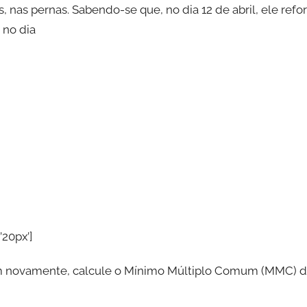
s, nas pernas. Sabendo-se que, no dia 12 de abril, ele re
 no dia
’20px’]
em novamente, calcule o Mínimo Múltiplo Comum (MMC) de 