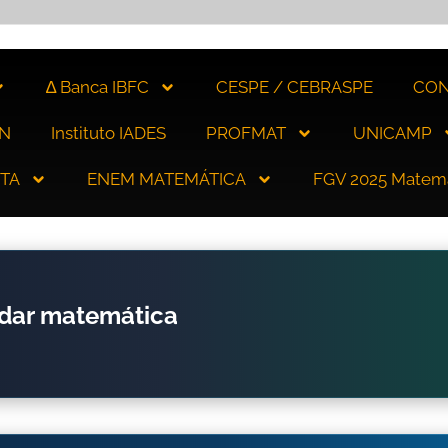
∆ Banca IBFC
CESPE / CEBRASPE
CON
N
Instituto IADES
PROFMAT
UNICAMP
ITA
ENEM MATEMÁTICA
FGV 2025 Matem
udar matemática