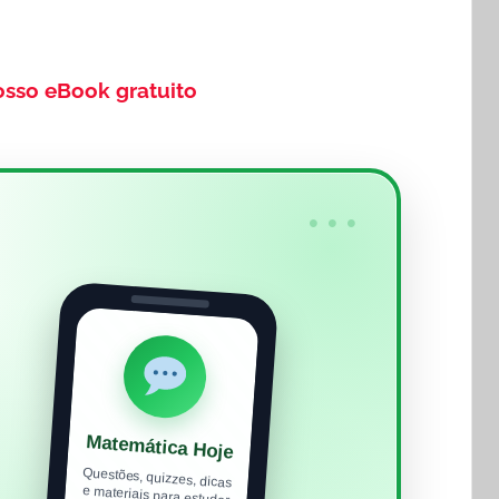
osso eBook gratuito
•••
Matemática Hoje
Questões, quizzes, dicas
e materiais para estudar