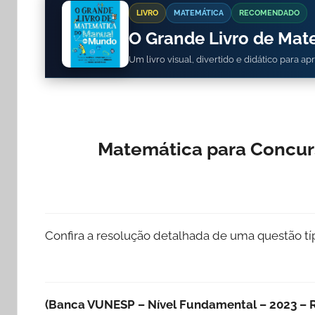
LIVRO
MATEMÁTICA
RECOMENDADO
O Grande Livro de Ma
Um livro visual, divertido e didático para a
Matemática para Concur
Confira a resolução detalhada de uma questão t
(Banca VUNESP – Nível Fundamental – 2023 – R