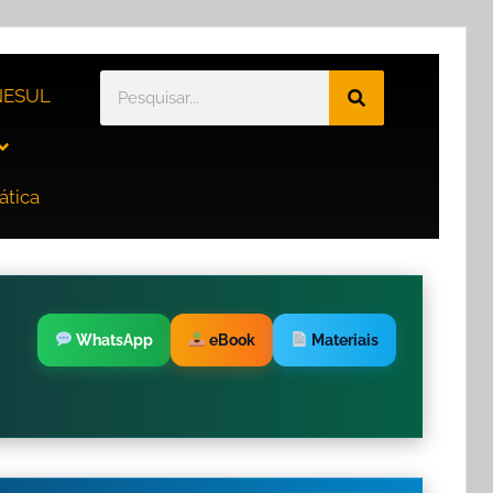
ESUL
ática
WhatsApp
eBook
Materiais