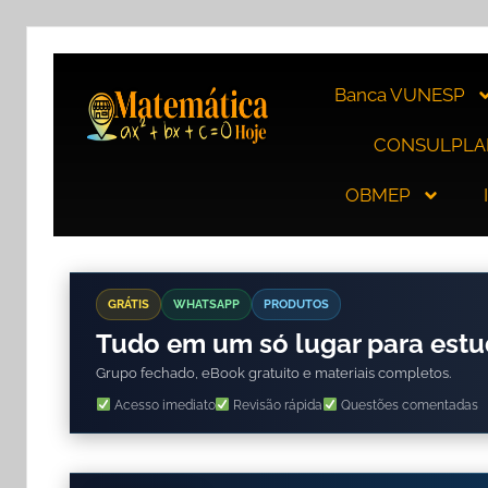
Banca VUNESP
CONSULPLA
OBMEP
GRÁTIS
WHATSAPP
PRODUTOS
Tudo em um só lugar para est
Grupo fechado, eBook gratuito e materiais completos.
Acesso imediato
Revisão rápida
Questões comentadas