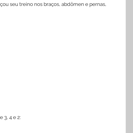
forçou seu treino nos braços, abdômen e pernas,
3, 4 e 2: