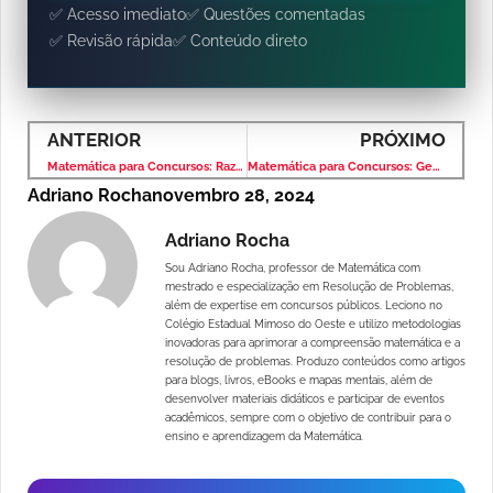
✅ Acesso imediato
✅ Questões comentadas
✅ Revisão rápida
✅ Conteúdo direto
ANTERIOR
PRÓXIMO
Matemática para Concursos: Razão e Proporção – Banca VUNESP – Nível Fundamental
Matemática para Concursos: Geometria Plana – Banca VUNESP – Nível Fundamental
Adriano Rocha
novembro 28, 2024
Adriano Rocha
Sou Adriano Rocha, professor de Matemática com
mestrado e especialização em Resolução de Problemas,
além de expertise em concursos públicos. Leciono no
Colégio Estadual Mimoso do Oeste e utilizo metodologias
inovadoras para aprimorar a compreensão matemática e a
resolução de problemas. Produzo conteúdos como artigos
para blogs, livros, eBooks e mapas mentais, além de
desenvolver materiais didáticos e participar de eventos
acadêmicos, sempre com o objetivo de contribuir para o
ensino e aprendizagem da Matemática.