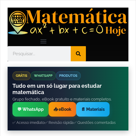
GRÁTIS
WHATSAPP
PRODUTOS
Tudo em um só lugar para estudar
matemática
Grupo fechado, eBook gratuito e materiais completos.
💬 WhatsApp
📥 eBook
📄 Materiais
✅ Acesso imediato
✅ Revisão rápida
✅ Questões comentadas