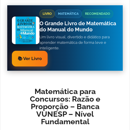
LIVRO
MATEMÁTICA
RECOMENDADO
O Grande Livro de Matemática
do Manual do Mundo
Um livro visual, divertido e didático para
aprender matemática de forma leve e
inteligente.
📚 Ver Livro
Matemática para
Concursos: Razão e
Proporção – Banca
VUNESP – Nível
Fundamental