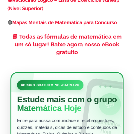
🟢Raciocínio Lógico – Lista de Exercícios Vunesp
(Nível Superior)
🟢
Mapas Mentais de Matemática para Concurso
📘
Todas as fórmulas de matemática em
um só lugar!
Baixe agora nosso eBook
gratuito
•••
🔒
GRUPO GRATUITO NO WHATSAPP
Estude mais com o grupo
💬
Matemática Hoje
Entre para nossa comunidade e receba questões,
Matem
ática
quizzes, materiais, dicas de estudo e conteúdos de
Hoje