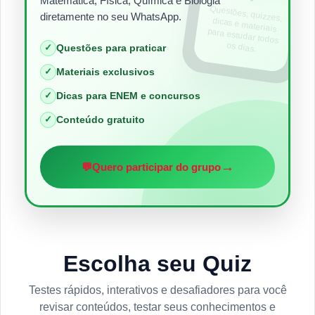
Matemática, Física, Química e Biologia
Questões, quizzes,
dicas e materiais
para estudar todos
diretamente no seu WhatsApp.
os dias.
✓
Questões para praticar
✓
Materiais exclusivos
✓
Dicas para ENEM e concursos
✓
Conteúdo gratuito
→
💬
Quero participar do grupo
Escolha seu Quiz
Testes rápidos, interativos e desafiadores para você
revisar conteúdos, testar seus conhecimentos e