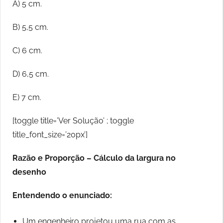
A) 5 cm.
B) 5,5 cm.
C) 6 cm.
D) 6,5 cm.
E) 7 cm.
[toggle title=’Ver Solução’ ; toggle
title_font_size=’20px’]
Razão e Proporção – Cálculo da largura no
desenho
Entendendo o enunciado:
Um engenheiro projetou uma rua com as