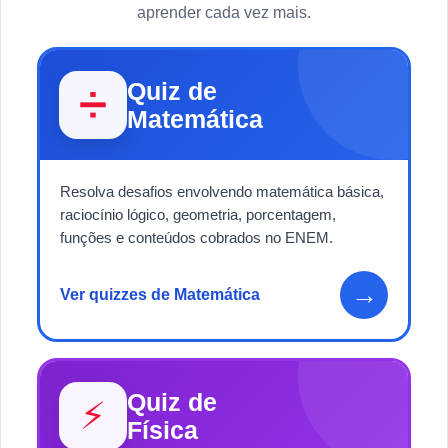
aprender cada vez mais.
Quiz de
➗
Matemática
Resolva desafios envolvendo matemática básica,
raciocínio lógico, geometria, porcentagem,
funções e conteúdos cobrados no ENEM.
→
Ver quizzes de Matemática
Quiz de
⚡
Física