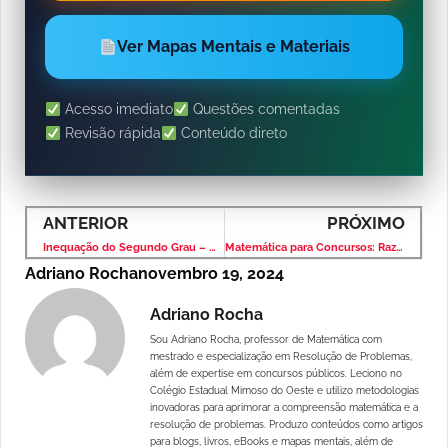
Ver Mapas Mentais e Materiais
Acesso imediato
Questões comentadas
Revisão rápida
Conteúdo direto
ANTERIOR
PRÓXIMO
Inequação do Segundo Grau – Matemática Correios – Concurso Público
Matemática para Concursos: Razão e Proporção – Banca VUNESP – Nível Médio
Adriano Rocha
novembro 19, 2024
Adriano Rocha
Sou Adriano Rocha, professor de Matemática com
mestrado e especialização em Resolução de Problemas,
além de expertise em concursos públicos. Leciono no
Colégio Estadual Mimoso do Oeste e utilizo metodologias
inovadoras para aprimorar a compreensão matemática e a
resolução de problemas. Produzo conteúdos como artigos
para blogs, livros, eBooks e mapas mentais, além de