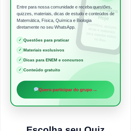
Entre para nossa comunidade e receba questões,
Matem
ática
quizzes, materiais, dicas de estudo e conteúdos de
Hoje
Matemática, Física, Química e Biologia
Questões, quizzes,
dicas e materiais
para estudar todos
diretamente no seu WhatsApp.
os dias.
✓
Questões para praticar
✓
Materiais exclusivos
✓
Dicas para ENEM e concursos
✓
Conteúdo gratuito
→
Quero participar do grupo
Escolha seu Quiz