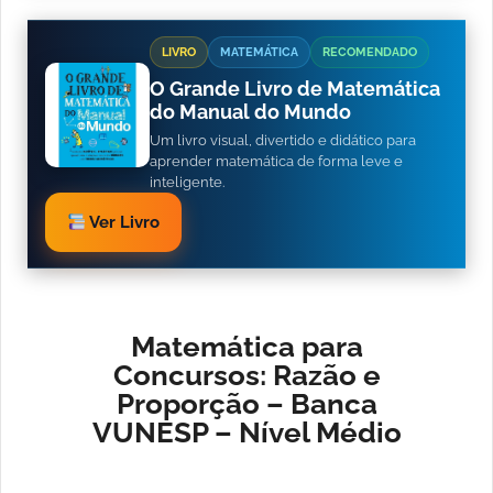
LIVRO
MATEMÁTICA
RECOMENDADO
O Grande Livro de Matemática
do Manual do Mundo
Um livro visual, divertido e didático para
aprender matemática de forma leve e
inteligente.
Ver Livro
Matemática para
Concursos: Razão e
Proporção – Banca
VUNESP – Nível Médio