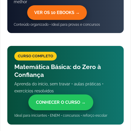
melhor
VER OS 10 EBOOKS →
Conteúdo organizado • ideal para provas e concursos
CURSO COMPLETO
Matemática Básica: do Zero à
Confiança
Aprenda do início, sem travar • aulas práticas •
exercícios resolvidos
CONHECER O CURSO →
Ideal para iniciantes • ENEM • concursos • reforço escolar