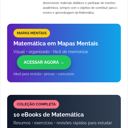
desenvolver materiais didáticos e participar de eventos
acadêmicos, sempre com o objetivo de contribuir para o
ensino e aprendizagem da Matemática.
MAPAS MENTAIS
Matemática em Mapas Mentais
Visual • organizado • fácil de memorizar
ACESSAR AGORA →
Ideal para revisão • provas • concursos
COLEÇÃO COMPLETA
10 eBooks de Matemática
Resumos • exercícios • revisões rápidas para estudar