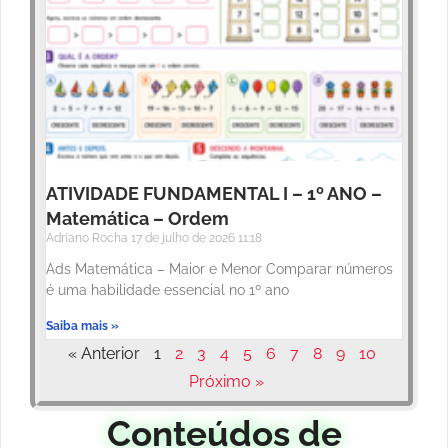
ATIVIDADE FUNDAMENTAL I – 1º ANO –
Matemática – Ordem
Adriano Rocha
17 de julho de 2026
11:18
Ads Matemática – Maior e Menor Comparar números
é uma habilidade essencial no 1º ano
Saiba mais »
« Anterior
1
2
3
4
5
6
7
8
9
10
Próximo »
Conteúdos de