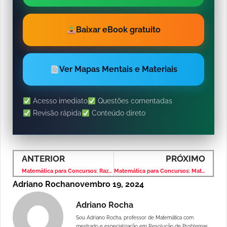
Baixar eBook gratuito
Ver Mapas Mentais e Materiais
Acesso imediato
Questões comentadas
Revisão rápida
Conteúdo direto
ANTERIOR
PRÓXIMO
Matemática para Concursos: Razão e Proporção – Banca VUNESP – Nível Médio
Matemática para Concursos: Matemática Financeira – Banca VUNESP – Nível Médio
Adriano Rocha
novembro 19, 2024
Adriano Rocha
Sou Adriano Rocha, professor de Matemática com
mestrado e especialização em Resolução de Problemas,