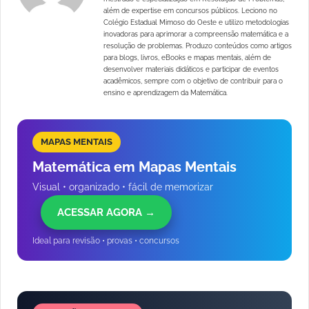
além de expertise em concursos públicos. Leciono no
Colégio Estadual Mimoso do Oeste e utilizo metodologias
inovadoras para aprimorar a compreensão matemática e a
resolução de problemas. Produzo conteúdos como artigos
para blogs, livros, eBooks e mapas mentais, além de
desenvolver materiais didáticos e participar de eventos
acadêmicos, sempre com o objetivo de contribuir para o
ensino e aprendizagem da Matemática.
MAPAS MENTAIS
Matemática em Mapas Mentais
Visual • organizado • fácil de memorizar
ACESSAR AGORA →
Ideal para revisão • provas • concursos