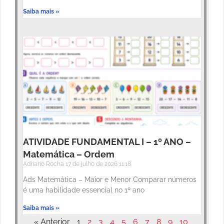
Saiba mais »
ATIVIDADE FUNDAMENTAL I – 1º ANO –
Matemática – Ordem
Adriano Rocha
17 de julho de 2026
11:18
Ads Matemática – Maior e Menor Comparar números
é uma habilidade essencial no 1º ano
Saiba mais »
« Anterior
1
2
3
4
5
6
7
8
9
10