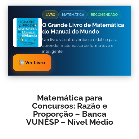
LIVRO
MATEMÁTICA
RECOMENDADO
O Grande Livro de Matemática
do Manual do Mundo
Um livro visual, divertido e didático para
aprender matemática de forma leve e
inteligente.
Ver Livro
Matemática para
Concursos: Razão e
Proporção – Banca
VUNESP – Nível Médio