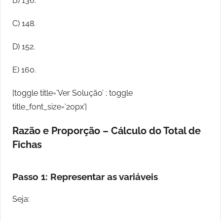
B) 136.
C) 148.
D) 152.
E) 160.
[toggle title=’Ver Solução’ ; toggle
title_font_size=’20px’]
Razão e Proporção – Cálculo do Total de
Fichas
Passo 1: Representar as variáveis
Seja: