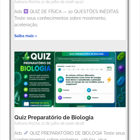
Adriano Rocha
27 de julho de 2026
09:27
Ads
QUIZ DE FÍSICA — 10 QUESTÕES INÉDITAS
Teste seus conhecimentos sobre movimento,
aceleração,
Saiba mais »
Quiz Preparatório de Biologia
Adriano Rocha
27 de julho de 2026
08:08
Ads
QUIZ PREPARATÓRIO DE BIOLOGIA Teste seus
conhecimentos sobre proteínas, células, vírus,