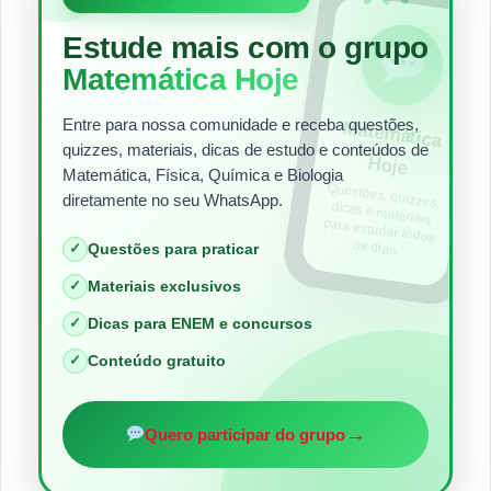
•••
Estude mais com o grupo
Matemática Hoje
Entre para nossa comunidade e receba questões,
Matem
ática
quizzes, materiais, dicas de estudo e conteúdos de
Hoje
Matemática, Física, Química e Biologia
Questões, quizzes,
dicas e materiais
para estudar todos
diretamente no seu WhatsApp.
os dias.
✓
Questões para praticar
✓
Materiais exclusivos
✓
Dicas para ENEM e concursos
✓
Conteúdo gratuito
→
Quero participar do grupo