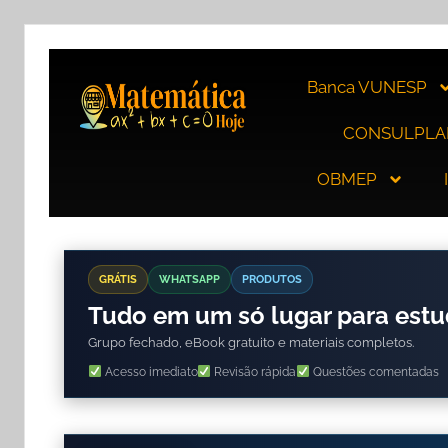
Banca VUNESP
CONSULPLA
OBMEP
GRÁTIS
WHATSAPP
PRODUTOS
Tudo em um só lugar para est
Grupo fechado, eBook gratuito e materiais completos.
Acesso imediato
Revisão rápida
Questões comentadas