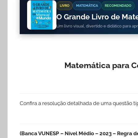
LIVRO
MATEMÁTICA
RECOMENDADO
O Grande Livro de Ma
Um livro visual, divertido e didático para a
Matemática para C
Confira a resolução detalhada de uma questão t
(Banca VUNESP – Nível Médio – 2023 – Regra d