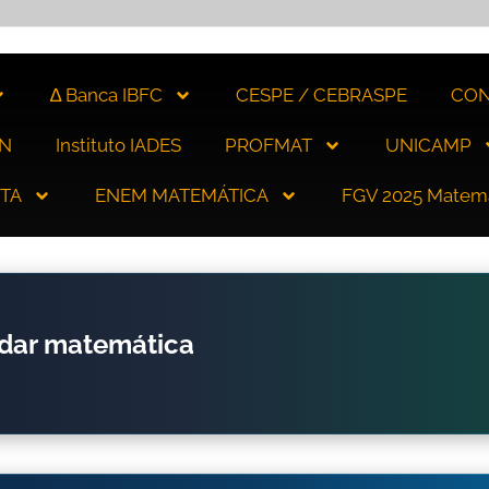
∆ Banca IBFC
CESPE / CEBRASPE
CON
N
Instituto IADES
PROFMAT
UNICAMP
ITA
ENEM MATEMÁTICA
FGV 2025 Matem
udar matemática