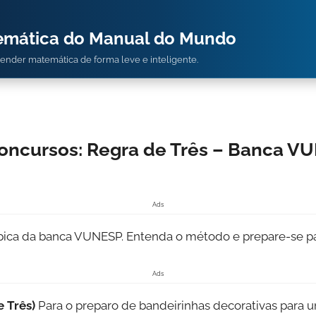
temática do Manual do Mundo
prender matemática de forma leve e inteligente.
oncursos: Regra de Três – Banca VU
Ads
ípica da banca VUNESP. Entenda o método e prepare-se pa
Ads
e Três)
Para o preparo de bandeirinhas decorativas para 