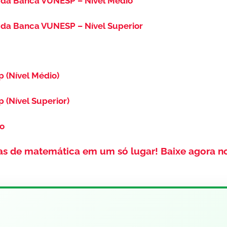
 da Banca VUNESP – Nível Médio
da Banca VUNESP – Nível Superior
p (Nível Médio)
p (Nível Superior)
so
as de matemática em um só lugar!
Baixe agora n