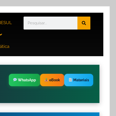
ESUL
ática
WhatsApp
eBook
Materiais