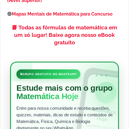
(Nível Superior)
🟢
Mapas Mentais de Matemática para Concurso
📘
Todas as fórmulas de matemática em
um só lugar!
Baixe agora nosso eBook
gratuito
•••
🔒
GRUPO GRATUITO NO WHATSAPP
Estude mais com o grupo
💬
Matemática Hoje
Entre para nossa comunidade e receba questões,
Matem
ática
quizzes, materiais, dicas de estudo e conteúdos de
Hoje
Matemática, Física, Química e Biologia
Questões, quizzes,
dicas e materiais
para estudar todos
diretamente no seu WhatsApp.