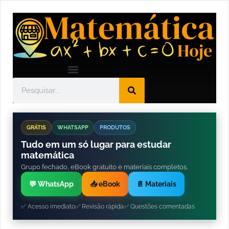
GRÁTIS
WHATSAPP
PRODUTOS
Tudo em um só lugar para estudar
matemática
Grupo fechado, eBook gratuito e materiais completos.
💬 WhatsApp
📥 eBook
📄 Materiais
✅ Acesso imediato
✅ Revisão rápida
✅ Questões comentadas