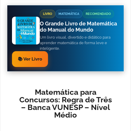
LIVRO
MATEMÁTICA
RECOMENDADO
O Grande Livro de Matemática
do Manual do Mundo
Um livro visual, divertido e didático para
aprender matemática de forma leve e
inteligente.
📚 Ver Livro
Matemática para
Concursos: Regra de Três
– Banca VUNESP – Nível
Médio