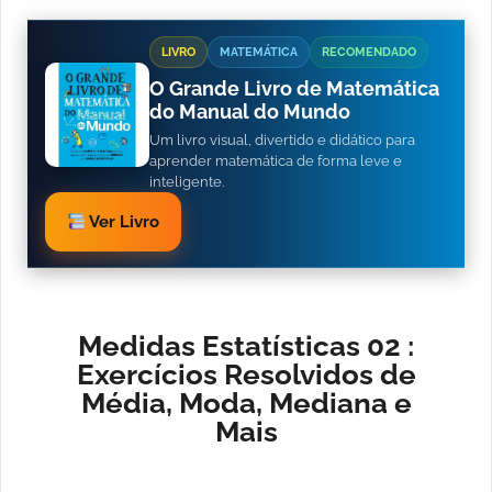
LIVRO
MATEMÁTICA
RECOMENDADO
O Grande Livro de Matemática
do Manual do Mundo
Um livro visual, divertido e didático para
aprender matemática de forma leve e
inteligente.
Ver Livro
Medidas Estatísticas 02 :
Exercícios Resolvidos de
Média, Moda, Mediana e
Mais