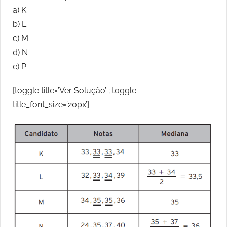
a) K
b) L
c) M
d) N
e) P
[toggle title=’Ver Solução’ ; toggle
title_font_size=’20px’]