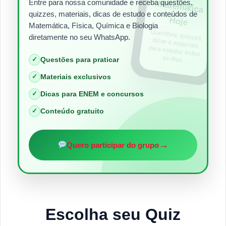
Entre para nossa comunidade e receba questões,
Matem
ática
quizzes, materiais, dicas de estudo e conteúdos de
Hoje
Matemática, Física, Química e Biologia
Questões, quizzes,
dicas e materiais
para estudar todos
diretamente no seu WhatsApp.
os dias.
✓
Questões para praticar
✓
Materiais exclusivos
✓
Dicas para ENEM e concursos
✓
Conteúdo gratuito
→
Quero participar do grupo
Escolha seu Quiz