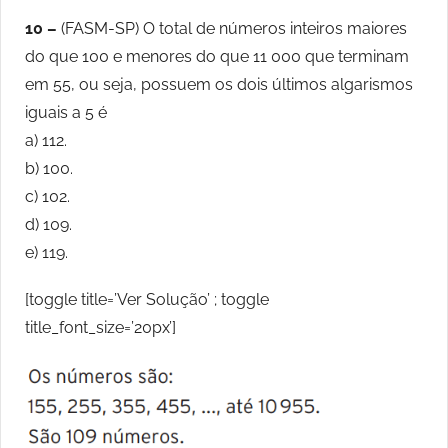
10 –
(FASM-SP) O total de números inteiros maiores
do que 100 e menores do que 11 000 que terminam
em 55, ou seja, possuem os dois últimos algarismos
iguais a 5 é
a) 112.
b) 100.
c) 102.
d) 109.
e) 119.
[toggle title=’Ver Solução’ ; toggle
title_font_size=’20px’]