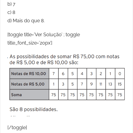
b) 7
c) 8
d) Mais do que 8.
[toggle title=’Ver Solução’ ; toggle
title_font_size=’20px’]
[/toggle]