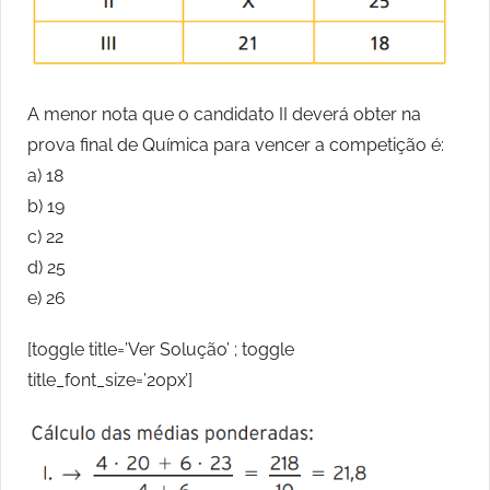
A menor nota que o candidato II deverá obter na
prova final de Química para vencer a competição é:
a) 18
b) 19
c) 22
d) 25
e) 26
[toggle title=’Ver Solução’ ; toggle
title_font_size=’20px’]