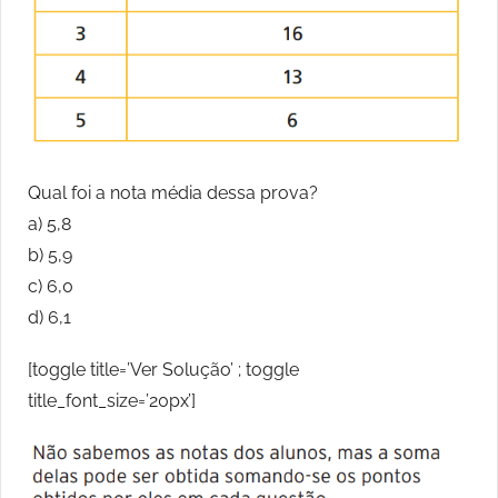
Qual foi a nota média dessa prova?
a) 5,8
b) 5,9
c) 6,0
d) 6,1
[toggle title=’Ver Solução’ ; toggle
title_font_size=’20px’]