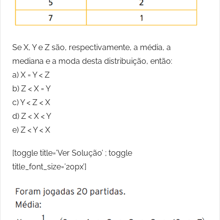
Se X, Y e Z são, respectivamente, a média, a
mediana e a moda desta distribuição, então:
a) X = Y < Z
b) Z < X = Y
c) Y < Z < X
d) Z < X < Y
e) Z < Y < X
[toggle title=’Ver Solução’ ; toggle
title_font_size=’20px’]