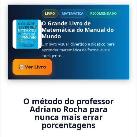
LIVRO
MATEMÁTICA
RECOMENDADO
O Grande Livro de
Matemática do Manual do
Mundo
Um livro visual, divertido e didático para
aprender matemática de forma leve e
inteligente.
Ver Livro
O método do professor
Adriano Rocha para
nunca mais errar
porcentagens