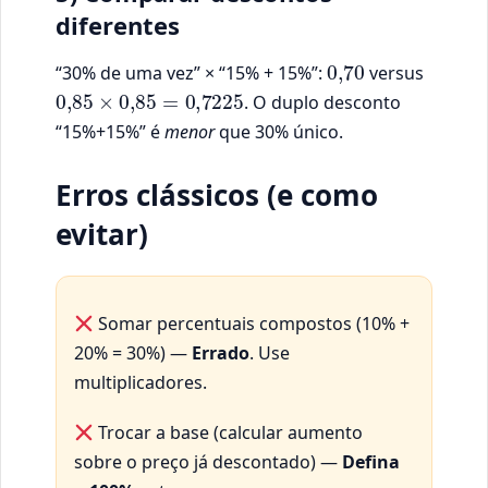
diferentes
0
,
70
“30% de uma vez” × “15% + 15%”:
versus
0
,
85
×
0
,
85
=
0,722
5
. O duplo desconto
“15%+15%” é
menor
que 30% único.
Erros clássicos (e como
evitar)
Somar percentuais compostos (10% +
20% = 30%) —
Errado
. Use
multiplicadores.
Trocar a base (calcular aumento
sobre o preço já descontado) —
Defina