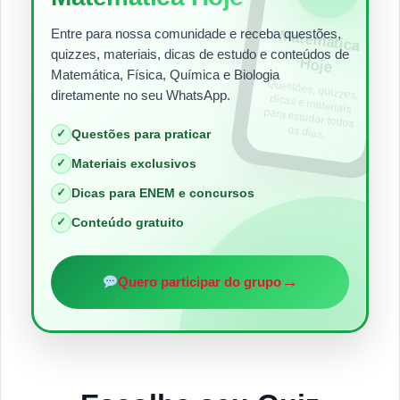
Entre para nossa comunidade e receba questões,
Matem
ática
quizzes, materiais, dicas de estudo e conteúdos de
Hoje
Matemática, Física, Química e Biologia
Questões, quizzes,
dicas e materiais
para estudar todos
diretamente no seu WhatsApp.
os dias.
Questões para praticar
✓
Materiais exclusivos
✓
Dicas para ENEM e concursos
✓
Conteúdo gratuito
✓
→
Quero participar do grupo