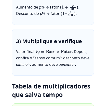
p
(
1
+
p
100
)
Aumento de
% → fator
.
p
(
p
1
100
–
)
Desconto de
% → fator
.
3) Multiplique e verifique
V
f
=
Base
×
Fator
Valor final
. Depois,
confira o “senso comum”: desconto deve
diminuir
, aumento deve
aumentar
.
Tabela de multiplicadores
que salva tempo