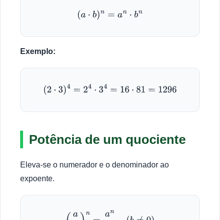
(
a
⋅
b
)
n
=
a
n
⋅
b
n
Exemplo:
(
2
⋅
3
)
4
=
2
4
⋅
3
4
=
16
⋅
81
=
1296
Potência de um quociente
Eleva-se o numerador e o denominador ao
expoente.
(
a
b
)
n
=
a
n
b
n
(
b
≠
0
)