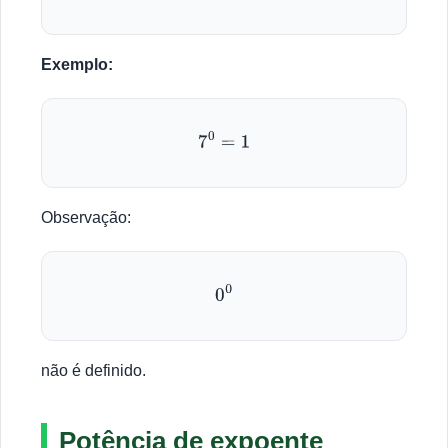
Exemplo:
7
0
=
1
Observação:
0
0
não é definido.
Potência de expoente