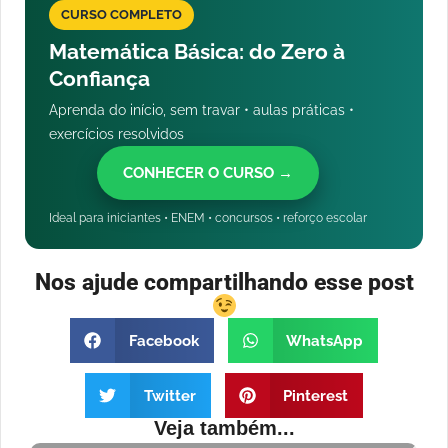
CURSO COMPLETO
Matemática Básica: do Zero à
Confiança
Aprenda do início, sem travar • aulas práticas •
exercícios resolvidos
CONHECER O CURSO →
Ideal para iniciantes • ENEM • concursos • reforço escolar
Nos ajude compartilhando esse post
Facebook
WhatsApp
Twitter
Pinterest
Veja também...