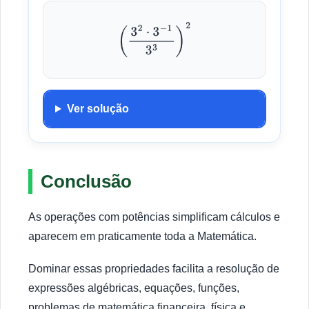
(
3
2
⋅
3
−
1
3
3
)
2
Ver solução
Conclusão
As operações com potências simplificam cálculos e
aparecem em praticamente toda a Matemática.
Dominar essas propriedades facilita a resolução de
expressões algébricas, equações, funções,
problemas de matemática financeira, física e