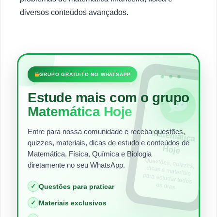
diversos conteúdos avançados.
•••
GRUPO GRATUITO NO WHATSAPP
Estude mais com o grupo
Matemática Hoje
Entre para nossa comunidade e receba questões,
Matem
ática
quizzes, materiais, dicas de estudo e conteúdos de
Hoje
Matemática, Física, Química e Biologia
Questões, quizzes,
dicas e materiais
para estudar todos
diretamente no seu WhatsApp.
os dias.
✓
Questões para praticar
✓
Materiais exclusivos