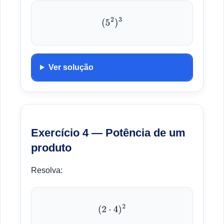
(
5
2
)
3
Ver solução
Exercício 4 — Potência de um
produto
Resolva:
(
2
⋅
4
)
2