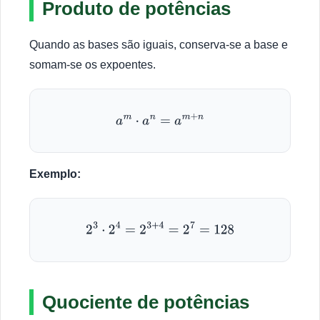
Produto de potências
Quando as bases são iguais, conserva-se a base e
somam-se os expoentes.
a
m
⋅
a
n
=
a
m
+
n
Exemplo:
2
3
⋅
2
4
=
2
3
+
4
=
2
7
=
128
Quociente de potências