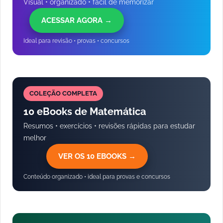
Visual • organizado • fácil de memorizar
ACESSAR AGORA →
Ideal para revisão • provas • concursos
COLEÇÃO COMPLETA
10 eBooks de Matemática
Resumos • exercícios • revisões rápidas para estudar
melhor
VER OS 10 EBOOKS →
Conteúdo organizado • ideal para provas e concursos