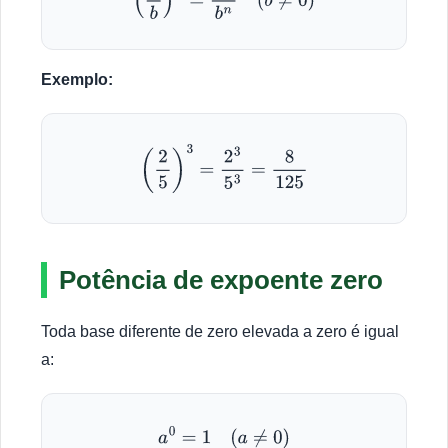
Exemplo:
(
2
5
)
3
=
2
3
5
3
=
8
125
Potência de expoente zero
Toda base diferente de zero elevada a zero é igual
a:
a
0
=
1
(
a
≠
0
)