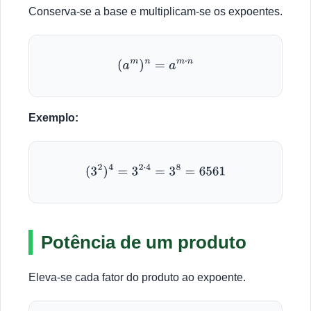
Conserva-se a base e multiplicam-se os expoentes.
(
a
m
)
n
=
a
m
⋅
n
Exemplo:
(
3
2
)
4
=
3
2
⋅
4
=
3
8
=
6561
Potência de um produto
Eleva-se cada fator do produto ao expoente.