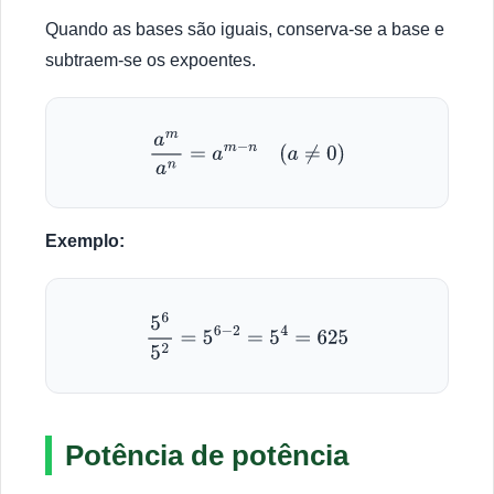
Quando as bases são iguais, conserva-se a base e
subtraem-se os expoentes.
a
m
a
n
=
a
m
−
n
(
a
≠
0
)
Exemplo:
5
6
5
2
=
5
6
−
2
=
5
4
=
625
Potência de potência