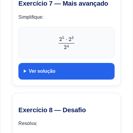
Exercício 7 — Mais avançado
Simplifique:
2
5
⋅
2
3
2
4
Ver solução
Exercício 8 — Desafio
Resolva: