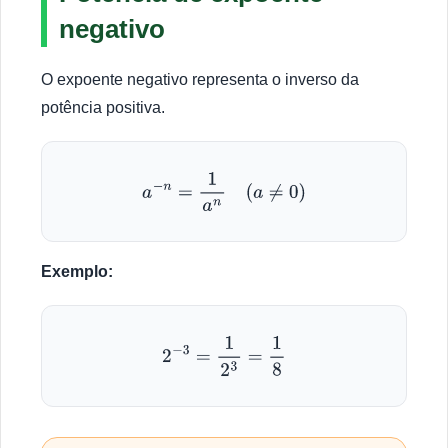
negativo
O expoente negativo representa o inverso da
potência positiva.
a
−
n
=
1
a
n
(
a
≠
0
)
Exemplo:
2
−
3
=
1
2
3
=
1
8