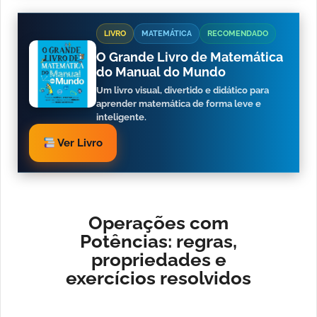
LIVRO
MATEMÁTICA
RECOMENDADO
O Grande Livro de Matemática
do Manual do Mundo
Um livro visual, divertido e didático para
aprender matemática de forma leve e
inteligente.
Ver Livro
Operações com
Potências: regras,
propriedades e
exercícios resolvidos