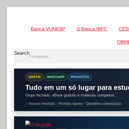
Banca VUNESP
∆ Banca IBFC
CES
OBM
Search
GRÁTIS
WHATSAPP
PRODUTOS
Tudo em um só lugar para estu
Grupo fechado, eBook gratuito e materiais completos.
✅ Acesso imediato
✅ Revisão rápida
✅ Questões comentadas