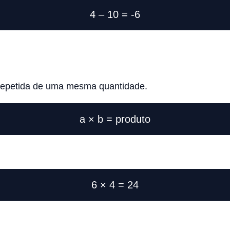
4 – 10 = -6
repetida de uma mesma quantidade.
a × b = produto
6 × 4 = 24