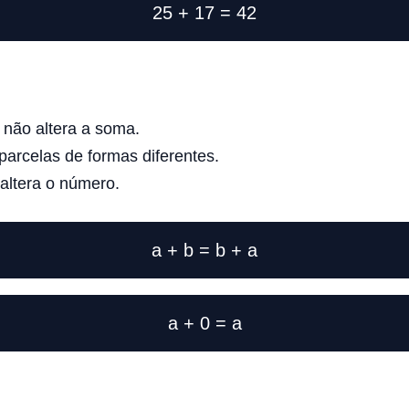
25 + 17 = 42
não altera a soma.
arcelas de formas diferentes.
altera o número.
a + b = b + a
a + 0 = a