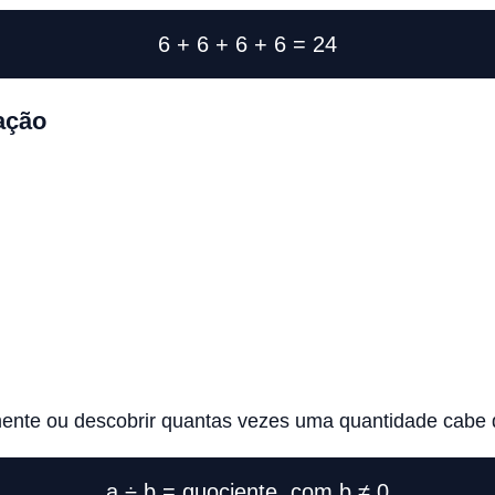
6 + 6 + 6 + 6 = 24
ação
mente ou descobrir quantas vezes uma quantidade cabe d
a ÷ b = quociente, com b ≠ 0