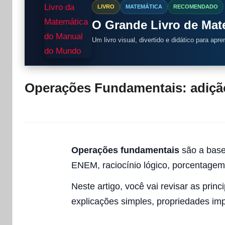
LIVRO
MATEMÁTICA
RECOMENDADO
O Grande Livro de Ma
Um livro visual, divertido e didático para apr
Operações Fundamentais: adição,
Operações fundamentais
são a base
ENEM, raciocínio lógico, porcentagem
Neste artigo, você vai revisar as prin
explicações simples, propriedades imp