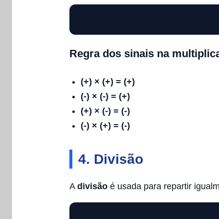
Regra dos sinais na multiplic
(+) × (+) = (+)
(-) × (-) = (+)
(+) × (-) = (-)
(-) × (+) = (-)
4. Divisão
A
divisão
é usada para repartir igual