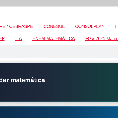
PE / CEBRASPE
CONESUL
CONSULPLAN
I
EP
ITA
ENEM MATEMÁTICA
FGV 2025 Matem
dar matemática