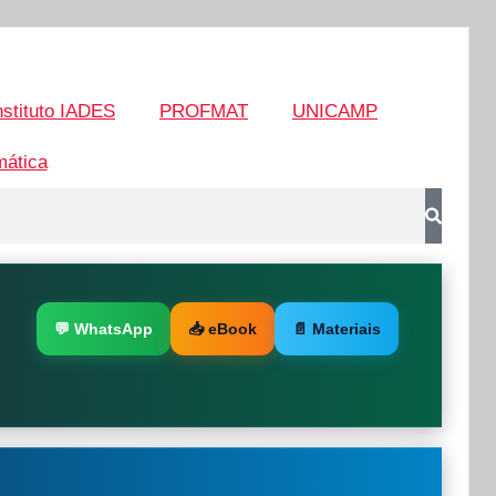
nstituto IADES
PROFMAT
UNICAMP
ática
💬 WhatsApp
📥 eBook
📄 Materiais