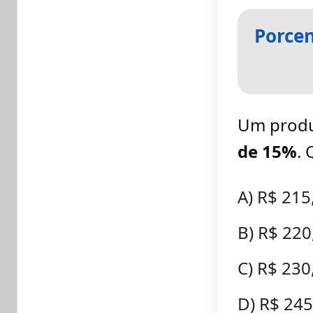
Porcen
Um produ
de 15%
. 
A) R$ 215
B) R$ 220
C) R$ 230
D) R$ 245