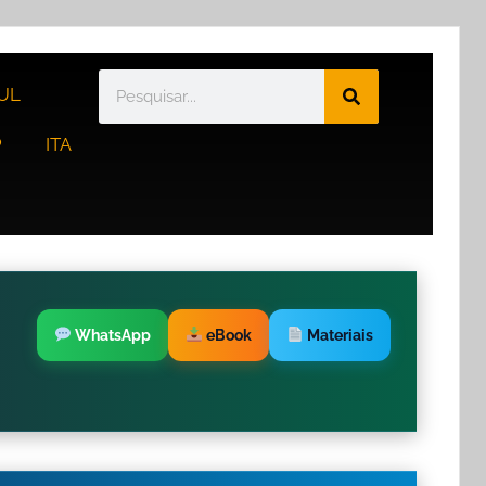
UL
P
ITA
WhatsApp
eBook
Materiais