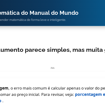
temática do Manual do Mundo
prender matemática de forma leve e inteligente.
umento parece simples, mas muita 
Ads
agem
, o erro mais comum é calcular apenas o valor do p
omar ao preço inicial. Para revisar, veja:
porcentagem e
so
.