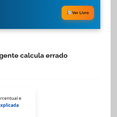
Ver Livro
gente calcula errado
ercentual e
xplicada