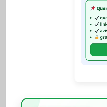
Quer 
que
lin
avi
gru