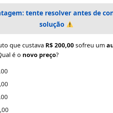
tagem: tente resolver antes de con
solução
to que custava
R$ 200,00
sofreu um
a
Qual é o
novo preço
?
,00
,00
,00
,00