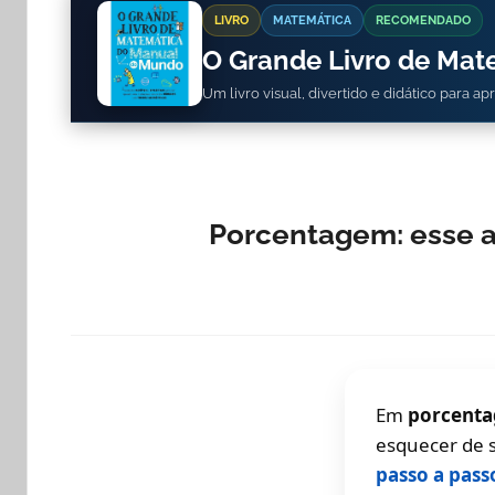
LIVRO
MATEMÁTICA
RECOMENDADO
O Grande Livro de Ma
Um livro visual, divertido e didático para a
Porcentagem: esse a
Em
porcent
esquecer de s
passo a pas