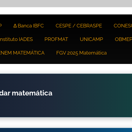
P
∆ Banca IBFC
CESPE / CEBRASPE
CONES
Instituto IADES
PROFMAT
UNICAMP
OBME
ENEM MATEMÁTICA
FGV 2025 Matemática
udar matemática