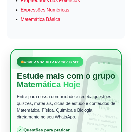
Propriedades das Potências
Expressões Numéricas
Matemática Básica
•••
GRUPO GRATUITO NO WHATSAPP
Estude mais com o grupo
Matemática Hoje
Entre para nossa comunidade e receba questões,
Matem
ática
quizzes, materiais, dicas de estudo e conteúdos de
Hoje
Matemática, Física, Química e Biologia
Questões, quizzes,
dicas e materiais
para estudar todos
diretamente no seu WhatsApp.
os dias.
✓
Questões para praticar