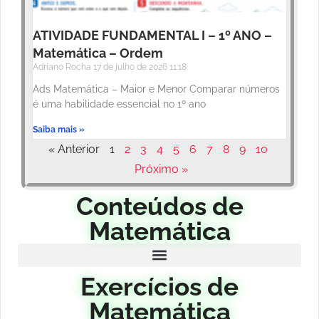
ATIVIDADE FUNDAMENTAL I – 1º ANO –
Matemática – Ordem
Adriano Rocha
17 de julho de 2026
11:18
Ads Matemática – Maior e Menor Comparar números
é uma habilidade essencial no 1º ano
Saiba mais »
« Anterior
1
2
3
4
5
6
7
8
9
10
Próximo »
Conteúdos de
Matemática
Exercícios de
Matemática