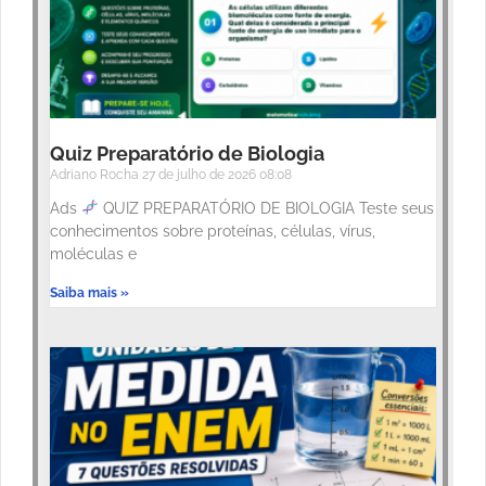
Quiz Preparatório de Biologia
Adriano Rocha
27 de julho de 2026
08:08
Ads
QUIZ PREPARATÓRIO DE BIOLOGIA Teste seus
conhecimentos sobre proteínas, células, vírus,
moléculas e
Saiba mais »