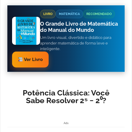
LIVRO
MATEMÁTICA
RECOMENDADO
O Grande Livro de Matemática
do Manual do Mundo
Um livro visual, divertido e didático para
aprender matemática de forma leve e
inteligente.
Ver Livro
Potência Clássica: Você
Sabe Resolver 2⁵ − 2⁰?
Ads