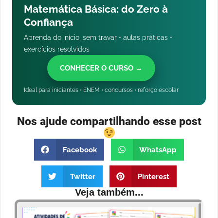
Matemática Básica: do Zero à
Confiança
Aprenda do início, sem travar • aulas práticas •
exercícios resolvidos
CONHECER O CURSO →
Ideal para iniciantes • ENEM • concursos • reforço escolar
Nos ajude compartilhando esse post
Facebook
WhatsApp
Twitter
Pinterest
Veja também...