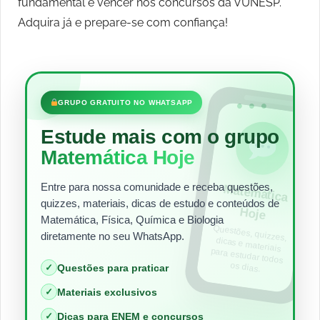
fundamental e vencer nos concursos da VUNESP.
Adquira já e prepare-se com confiança!
•••
GRUPO GRATUITO NO WHATSAPP
Estude mais com o grupo
Matemática Hoje
Entre para nossa comunidade e receba questões,
Matem
ática
quizzes, materiais, dicas de estudo e conteúdos de
Hoje
Matemática, Física, Química e Biologia
Questões, quizzes,
dicas e materiais
para estudar todos
diretamente no seu WhatsApp.
os dias.
✓
Questões para praticar
✓
Materiais exclusivos
✓
Dicas para ENEM e concursos