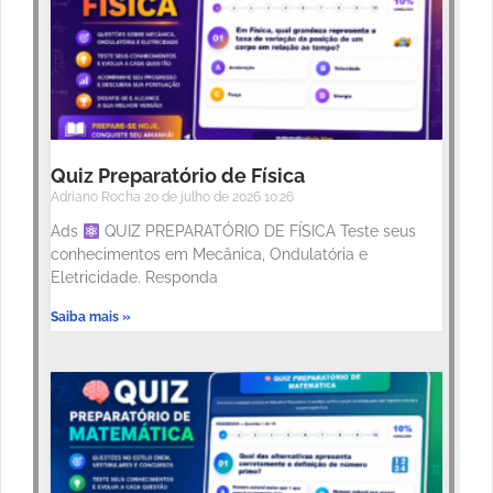
Quiz Preparatório de Física
Adriano Rocha
20 de julho de 2026
10:26
Ads
QUIZ PREPARATÓRIO DE FÍSICA Teste seus
conhecimentos em Mecânica, Ondulatória e
Eletricidade. Responda
Saiba mais »