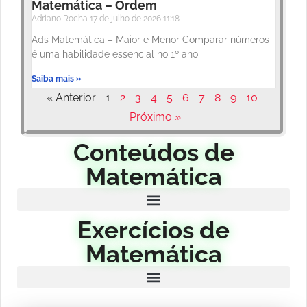
Matemática – Ordem
Adriano Rocha
17 de julho de 2026
11:18
Ads Matemática – Maior e Menor Comparar números
é uma habilidade essencial no 1º ano
Saiba mais »
« Anterior
1
2
3
4
5
6
7
8
9
10
Próximo »
Conteúdos de
Matemática
Exercícios de
Matemática