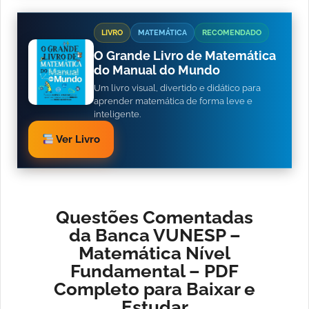
LIVRO
MATEMÁTICA
RECOMENDADO
O Grande Livro de Matemática
do Manual do Mundo
Um livro visual, divertido e didático para
aprender matemática de forma leve e
inteligente.
Ver Livro
Questões Comentadas
da Banca VUNESP –
Matemática Nível
Fundamental – PDF
Completo para Baixar e
Estudar