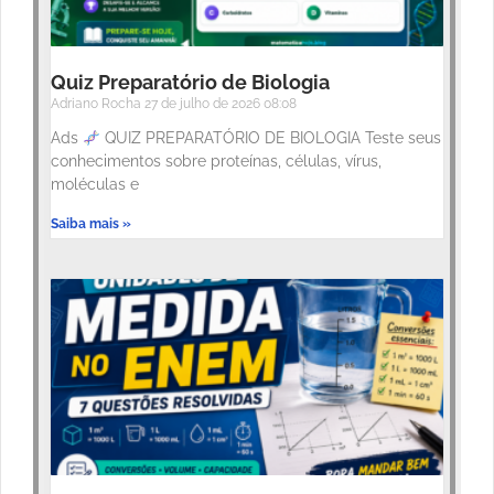
Quiz Preparatório de Biologia
Adriano Rocha
27 de julho de 2026
08:08
Ads
QUIZ PREPARATÓRIO DE BIOLOGIA Teste seus
conhecimentos sobre proteínas, células, vírus,
moléculas e
Saiba mais »