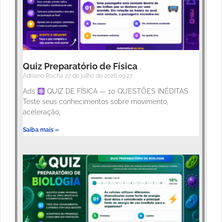
Quiz Preparatório de Física
Adriano Rocha
27 de julho de 2026
09:27
Ads
QUIZ DE FÍSICA — 10 QUESTÕES INÉDITAS
Teste seus conhecimentos sobre movimento,
aceleração,
Saiba mais »