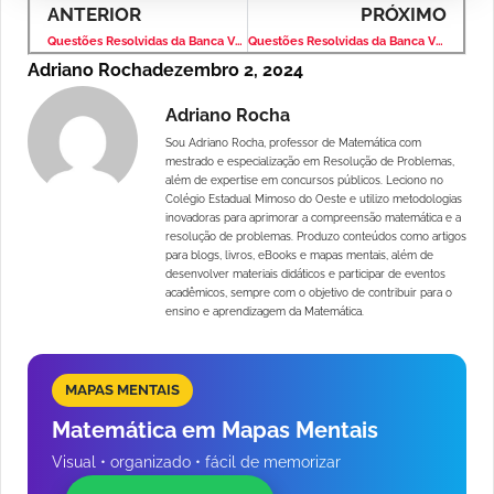
ANTERIOR
PRÓXIMO
Questões Resolvidas da Banca VUNESP – Matemática Nível Fundamental – Material em PDF para Estudo Direcionado
Questões Resolvidas da Banca VUNESP – Matemática Nível Fundamental – Guia Completo em PDF para Estudo
Adriano Rocha
dezembro 2, 2024
Adriano Rocha
Sou Adriano Rocha, professor de Matemática com
mestrado e especialização em Resolução de Problemas,
além de expertise em concursos públicos. Leciono no
Colégio Estadual Mimoso do Oeste e utilizo metodologias
inovadoras para aprimorar a compreensão matemática e a
resolução de problemas. Produzo conteúdos como artigos
para blogs, livros, eBooks e mapas mentais, além de
desenvolver materiais didáticos e participar de eventos
acadêmicos, sempre com o objetivo de contribuir para o
ensino e aprendizagem da Matemática.
MAPAS MENTAIS
Matemática em Mapas Mentais
Visual • organizado • fácil de memorizar