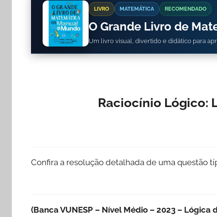
LIVRO
MATEMÁTICA
RECOMENDADO
O Grande Livro de Ma
Um livro visual, divertido e didático para a
Raciocínio Lógico:
Confira a resolução detalhada de uma questão t
(Banca VUNESP – Nível Médio – 2023 – Lógica