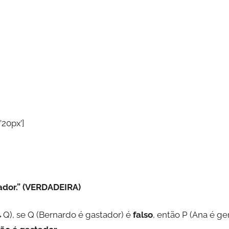
’20px’]
tador.” (VERDADEIRA)
→Q), se Q (Bernardo é gastador) é
falso
, então P (Ana é 