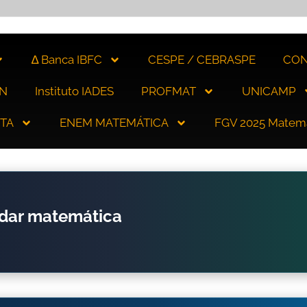
∆ Banca IBFC
CESPE / CEBRASPE
CON
N
Instituto IADES
PROFMAT
UNICAMP
ITA
ENEM MATEMÁTICA
FGV 2025 Matem
udar matemática