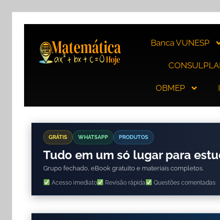
Banca VUNESP
CONSULPLA
OBMEP
GRÁTIS
WHATSAPP
PRODUTOS
Tudo em um só lugar para est
Grupo fechado, eBook gratuito e materiais completos.
Acesso imediato
Revisão rápida
Questões comentadas