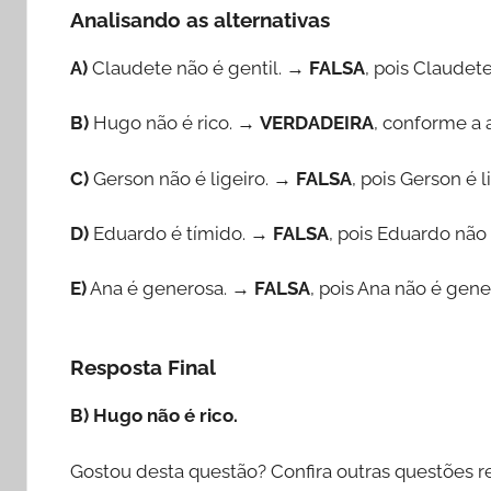
Analisando as alternativas
A)
Claudete não é gentil. →
FALSA
, pois Claudete
B)
Hugo não é rico. →
VERDADEIRA
, conforme a 
C)
Gerson não é ligeiro. →
FALSA
, pois Gerson é l
D)
Eduardo é tímido. →
FALSA
, pois Eduardo não 
E)
Ana é generosa. →
FALSA
, pois Ana não é gene
Resposta Final
B) Hugo não é rico.
Gostou desta questão? Confira outras questões r