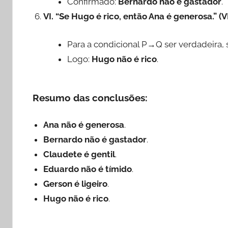
Confirmado:
Bernardo não é gastador
.
VI. “Se Hugo é rico, então Ana é generosa.” 
Para a condicional P→Q ser verdadeira, 
Logo:
Hugo não é rico
.
Resumo das conclusões:
Ana não é generosa
.
Bernardo não é gastador
.
Claudete é gentil
.
Eduardo não é tímido
.
Gerson é ligeiro
.
Hugo não é rico
.