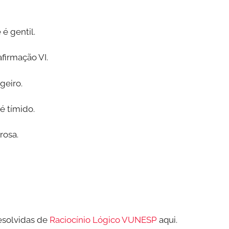
 é gentil.
afirmação VI.
igeiro.
é tímido.
rosa.
esolvidas de
Raciocínio Lógico VUNESP
aqui.