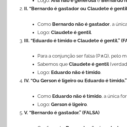
Logo:
Ana não é generosa
e
Bernardo n
II. “Bernardo é gastador ou Claudete é genti
Como
Bernardo não é gastador
, a úni
Logo:
Claudete é gentil
.
III. “Eduardo é tímido e Claudete é gentil.” (
Para a conjunção ser falsa (P∧Q), pelo 
Sabemos que
Claudete é gentil
(verdade
Logo:
Eduardo não é tímido
.
IV. “Ou Gerson é ligeiro ou Eduardo é tímido
Como
Eduardo não é tímido
, a única f
Logo:
Gerson é ligeiro
.
V. “Bernardo é gastador.” (FALSA)