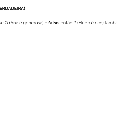
(VERDADEIRA)
se Q (Ana é generosa) é
falso
, então P (Hugo é rico) tam