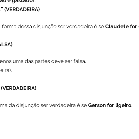
ão é gastador
.
l.” (VERDADEIRA)
ca forma dessa disjunção ser verdadeira é se
Claudete for 
FALSA)
menos uma das partes deve ser falsa.
ira).
.” (VERDADEIRA)
orma da disjunção ser verdadeira é se
Gerson for ligeiro
.