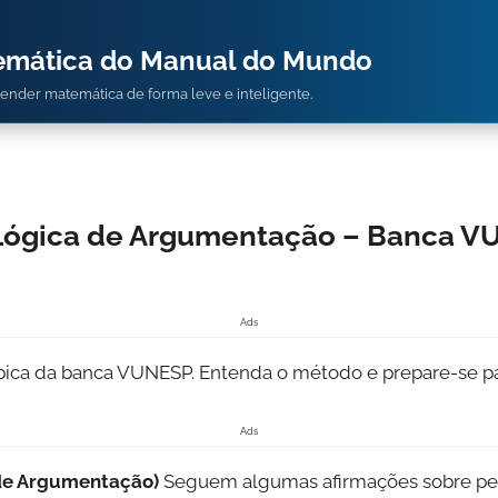
temática do Manual do Mundo
prender matemática de forma leve e inteligente.
 Lógica de Argumentação – Banca V
Ads
ípica da banca VUNESP. Entenda o método e prepare-se pa
Ads
 de Argumentação)
Seguem algumas afirmações sobre pe