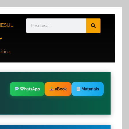
ESUL
ática
WhatsApp
eBook
Materiais