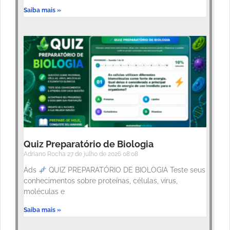
Saiba mais »
Quiz Preparatório de Biologia
Adriano Rocha
27 de julho de 2026
08:08
Ads
QUIZ PREPARATÓRIO DE BIOLOGIA Teste seus
conhecimentos sobre proteínas, células, vírus,
moléculas e
Saiba mais »