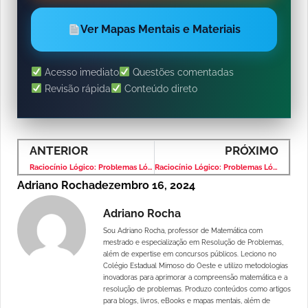
Ver Mapas Mentais e Materiais
Acesso imediato
Questões comentadas
Revisão rápida
Conteúdo direto
ANTERIOR
PRÓXIMO
Raciocínio Lógico: Problemas Lógicos – Banca VUNESP – Nível Médio
Raciocínio Lógico: Problemas Lógicos – Banca VUNESP – Nível Médio
Adriano Rocha
dezembro 16, 2024
Adriano Rocha
Sou Adriano Rocha, professor de Matemática com
mestrado e especialização em Resolução de Problemas,
além de expertise em concursos públicos. Leciono no
Colégio Estadual Mimoso do Oeste e utilizo metodologias
inovadoras para aprimorar a compreensão matemática e a
resolução de problemas. Produzo conteúdos como artigos
para blogs, livros, eBooks e mapas mentais, além de