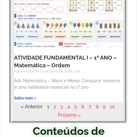
ATIVIDADE FUNDAMENTAL I – 1º ANO –
Matemática – Ordem
Adriano Rocha
17 de julho de 2026
11:18
Ads Matemática – Maior e Menor Comparar números
é uma habilidade essencial no 1º ano
Saiba mais »
« Anterior
1
2
3
4
5
6
7
8
9
10
Próximo »
Conteúdos de