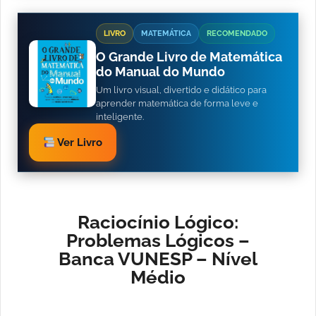
LIVRO
MATEMÁTICA
RECOMENDADO
O Grande Livro de Matemática
do Manual do Mundo
Um livro visual, divertido e didático para
aprender matemática de forma leve e
inteligente.
Ver Livro
Raciocínio Lógico:
Problemas Lógicos –
Banca VUNESP – Nível
Médio