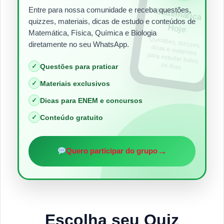
Entre para nossa comunidade e receba questões,
Matem
ática
quizzes, materiais, dicas de estudo e conteúdos de
Hoje
Matemática, Física, Química e Biologia
Questões, quizzes,
dicas e materiais
para estudar todos
diretamente no seu WhatsApp.
os dias.
✓
Questões para praticar
✓
Materiais exclusivos
✓
Dicas para ENEM e concursos
✓
Conteúdo gratuito
→
Quero participar do grupo
Escolha seu Quiz