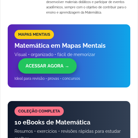
desenvolver materiais didáticos e participar de eventos
acadêmicos, sempre com o objetivo de contribuir para o
ensino e aprendizagem da Matemática.
MAPAS MENTAIS
Matemática em Mapas Mentais
Visual • organizado • fácil de memorizar
ACESSAR AGORA →
Ideal para revisão • provas • concursos
COLEÇÃO COMPLETA
10 eBooks de Matemática
Resumos • exercícios • revisões rápidas para estudar