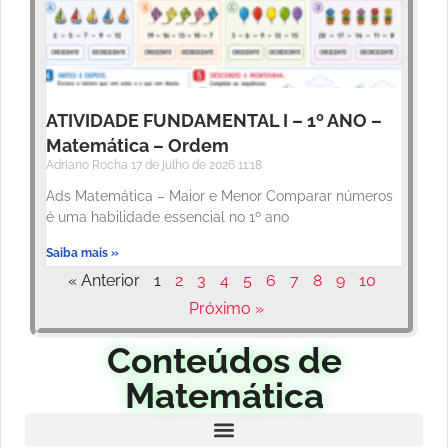
ATIVIDADE FUNDAMENTAL I – 1º ANO –
Matemática – Ordem
Adriano Rocha
17 de julho de 2026
11:18
Ads Matemática – Maior e Menor Comparar números
é uma habilidade essencial no 1º ano
Saiba mais »
« Anterior
1
2
3
4
5
6
7
8
9
10
Próximo »
Conteúdos de
Matemática