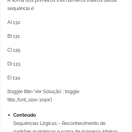
A soma dos primeiros três números inteiros dessa
sequência é
A) 132.
B) 131.
C) 135.
D) 133.
E) 134.
[toggle title=’Ver Solução’ ; toggle
title_font_size=’20px’]
Conteúdo
Sequências Lógicas – Reconhecimento de
padrões numéricos e soma de números inteiros