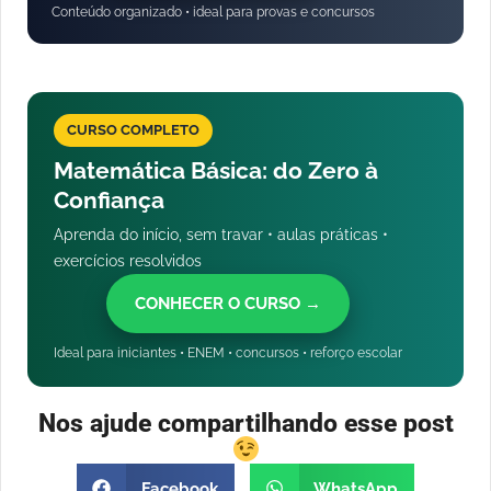
Conteúdo organizado • ideal para provas e concursos
CURSO COMPLETO
Matemática Básica: do Zero à
Confiança
Aprenda do início, sem travar • aulas práticas •
exercícios resolvidos
CONHECER O CURSO →
Ideal para iniciantes • ENEM • concursos • reforço escolar
Nos ajude compartilhando esse post
Facebook
WhatsApp