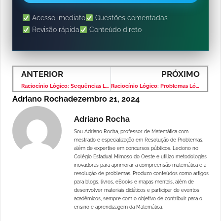
Acesso imediato
Questões comentadas
Revisão rápida
Conteúdo direto
ANTERIOR
PRÓXIMO
Raciocínio Lógico: Sequências Lógicas – Banca VUNESP – Nível Superior
Raciocínio Lógico: Problemas Lógicos – Banca VUNESP – Nível Superior
Adriano Rocha
dezembro 21, 2024
Adriano Rocha
Sou Adriano Rocha, professor de Matemática com
mestrado e especialização em Resolução de Problemas,
além de expertise em concursos públicos. Leciono no
Colégio Estadual Mimoso do Oeste e utilizo metodologias
inovadoras para aprimorar a compreensão matemática e a
resolução de problemas. Produzo conteúdos como artigos
para blogs, livros, eBooks e mapas mentais, além de
desenvolver materiais didáticos e participar de eventos
acadêmicos, sempre com o objetivo de contribuir para o
ensino e aprendizagem da Matemática.