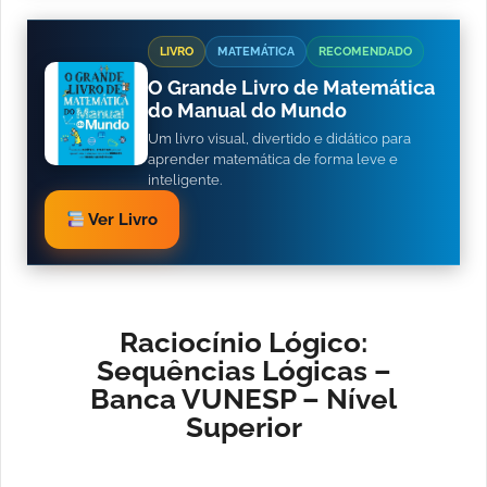
LIVRO
MATEMÁTICA
RECOMENDADO
O Grande Livro de Matemática
do Manual do Mundo
Um livro visual, divertido e didático para
aprender matemática de forma leve e
inteligente.
Ver Livro
Raciocínio Lógico:
Sequências Lógicas –
Banca VUNESP – Nível
Superior