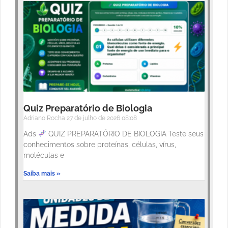
Quiz Preparatório de Biologia
Adriano Rocha
27 de julho de 2026
08:08
Ads
QUIZ PREPARATÓRIO DE BIOLOGIA Teste seus
conhecimentos sobre proteínas, células, vírus,
moléculas e
Saiba mais »