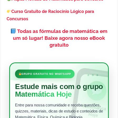
Curso Gratuito de Raciocínio Lógico para
Concursos
Todas as fórmulas de matemática em
um só lugar!
Baixe agora nosso eBook
gratuito
•••
GRUPO GRATUITO NO WHATSAPP
Estude mais com o grupo
Matemática Hoje
Entre para nossa comunidade e receba questões,
Matem
ática
quizzes, materiais, dicas de estudo e conteúdos de
Hoje
Matemática, Física, Química e Biologia