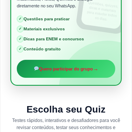
Questões, quizzes,
dicas e materiais
para estudar todos
diretamente no seu WhatsApp.
os dias.
✓
Questões para praticar
✓
Materiais exclusivos
✓
Dicas para ENEM e concursos
✓
Conteúdo gratuito
→
Quero participar do grupo
Escolha seu Quiz
Testes rápidos, interativos e desafiadores para você
revisar conteúdos, testar seus conhecimentos e