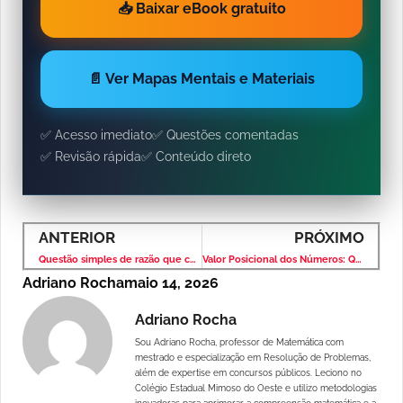
📥 Baixar eBook gratuito
📄 Ver Mapas Mentais e Materiais
✅ Acesso imediato
✅ Questões comentadas
✅ Revisão rápida
✅ Conteúdo direto
ANTERIOR
PRÓXIMO
Questão simples de razão que confunde muita gente
Valor Posicional dos Números: Questão Simples Que Confunde Muita Gente
Adriano Rocha
maio 14, 2026
Adriano Rocha
Sou Adriano Rocha, professor de Matemática com
mestrado e especialização em Resolução de Problemas,
além de expertise em concursos públicos. Leciono no
Colégio Estadual Mimoso do Oeste e utilizo metodologias