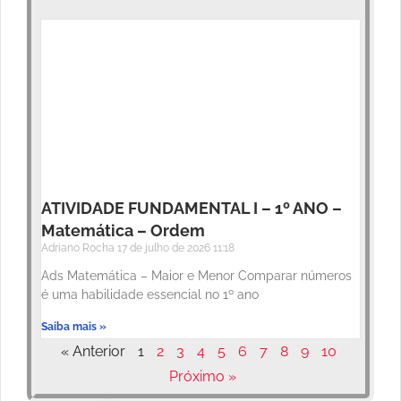
ATIVIDADE FUNDAMENTAL I – 1º ANO –
Matemática – Ordem
Adriano Rocha
17 de julho de 2026
11:18
Ads Matemática – Maior e Menor Comparar números
é uma habilidade essencial no 1º ano
Saiba mais »
« Anterior
1
2
3
4
5
6
7
8
9
10
Próximo »