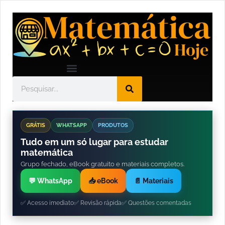
GRÁTIS
WHATSAPP
PRODUTOS
Tudo em um só lugar para estudar
matemática
Grupo fechado, eBook gratuito e materiais completos.
💬 WhatsApp
📥 eBook
📄 Materiais
✅ Acesso imediato
✅ Revisão rápida
✅ Questões comentadas