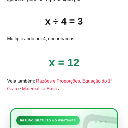
x ÷ 4 = 3
Multiplicando por 4, encontramos:
x = 12
Veja também:
Razões e Proporções
,
Equação do 1º
Grau
e
Matemática Básica
.
•••
🔒
GRUPO GRATUITO NO WHATSAPP