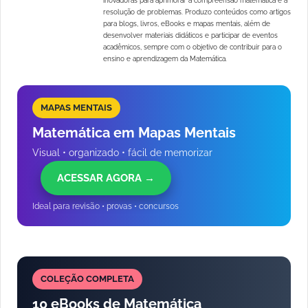
inovadoras para aprimorar a compreensão matemática e a
resolução de problemas. Produzo conteúdos como artigos
para blogs, livros, eBooks e mapas mentais, além de
desenvolver materiais didáticos e participar de eventos
acadêmicos, sempre com o objetivo de contribuir para o
ensino e aprendizagem da Matemática.
MAPAS MENTAIS
Matemática em Mapas Mentais
Visual • organizado • fácil de memorizar
ACESSAR AGORA →
Ideal para revisão • provas • concursos
COLEÇÃO COMPLETA
10 eBooks de Matemática