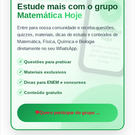
Estude mais com o grupo
💬
Matemática Hoje
Entre para nossa comunidade e receba questões,
Matem
ática
quizzes, materiais, dicas de estudo e conteúdos de
Hoje
Matemática, Física, Química e Biologia
Questões, quizzes,
dicas e materiais
para estudar todos
diretamente no seu WhatsApp.
os dias.
✓
Questões para praticar
✓
Materiais exclusivos
✓
Dicas para ENEM e concursos
✓
Conteúdo gratuito
→
💬
Quero participar do grupo