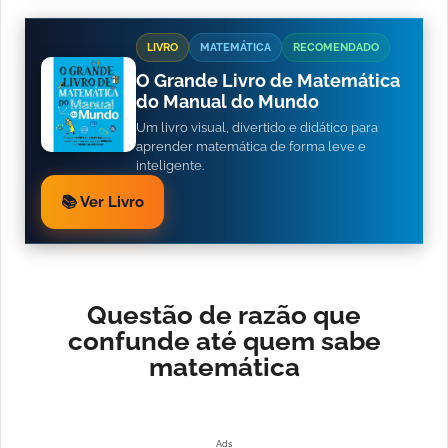
LIVRO
MATEMÁTICA
RECOMENDADO
O Grande Livro de Matemática
do Manual do Mundo
Um livro visual, divertido e didático para
aprender matemática de forma leve e
inteligente.
📚 Ver Livro
Questão de razão que
confunde até quem sabe
matemática
Ads