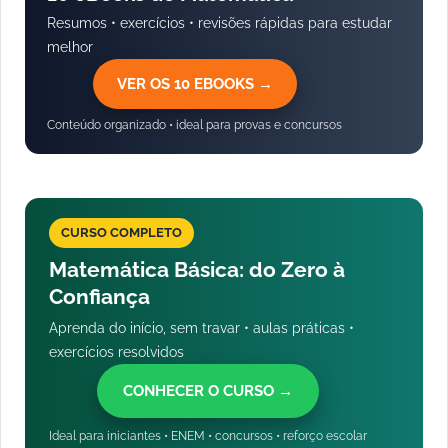
Resumos • exercícios • revisões rápidas para estudar
melhor
VER OS 10 EBOOKS →
Conteúdo organizado • ideal para provas e concursos
CURSO COMPLETO
Matemática Básica: do Zero à
Confiança
Aprenda do início, sem travar • aulas práticas •
exercícios resolvidos
CONHECER O CURSO →
Ideal para iniciantes • ENEM • concursos • reforço escolar