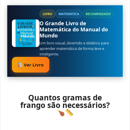
LIVRO
MATEMÁTICA
RECOMENDADO
O Grande Livro de
Matemática do Manual do
Mundo
Um livro visual, divertido e didático para
aprender matemática de forma leve e
inteligente.
Ver Livro
Quantos gramas de
frango são necessários?