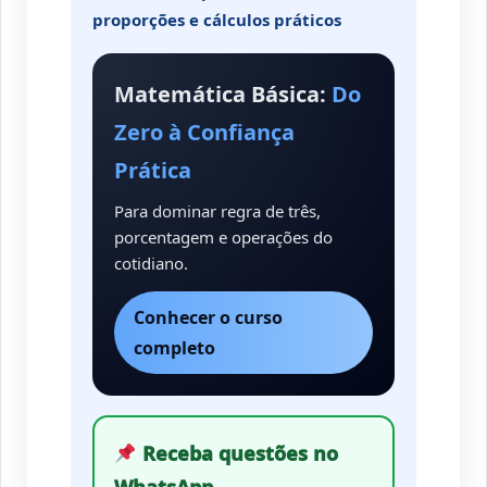
proporções e cálculos práticos
Matemática Básica:
Do
Zero à Confiança
Prática
Para dominar regra de três,
porcentagem e operações do
cotidiano.
Conhecer o curso
completo
Receba questões no
WhatsApp