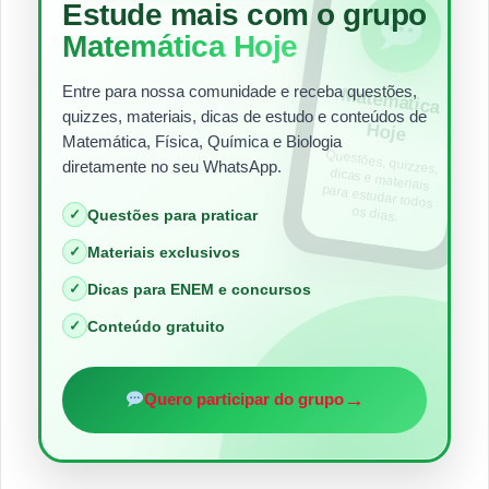
Estude mais com o grupo
Matemática Hoje
Entre para nossa comunidade e receba questões,
Matem
ática
quizzes, materiais, dicas de estudo e conteúdos de
Hoje
Matemática, Física, Química e Biologia
Questões, quizzes,
dicas e materiais
para estudar todos
diretamente no seu WhatsApp.
os dias.
✓
Questões para praticar
✓
Materiais exclusivos
✓
Dicas para ENEM e concursos
✓
Conteúdo gratuito
→
Quero participar do grupo