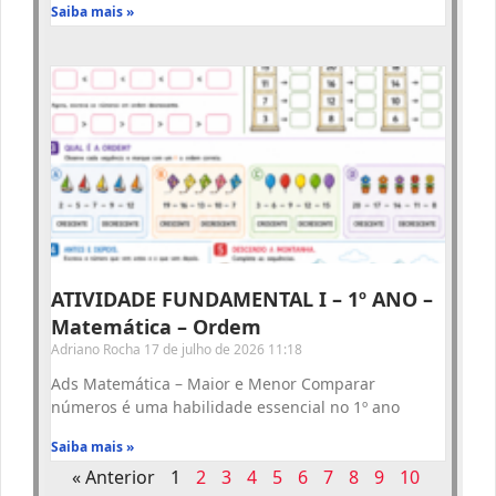
Saiba mais »
ATIVIDADE FUNDAMENTAL I – 1º ANO –
Matemática – Ordem
Adriano Rocha
17 de julho de 2026
11:18
Ads Matemática – Maior e Menor Comparar
números é uma habilidade essencial no 1º ano
Saiba mais »
« Anterior
1
2
3
4
5
6
7
8
9
10