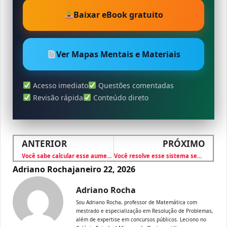
Baixar eBook gratuito
Ver Mapas Mentais e Materiais
Acesso imediato
Questões comentadas
Revisão rápida
Conteúdo direto
ANTERIOR
PRÓXIMO
Você sabe calcular esse aumento percentual?
Você resolve esse sistema sem errar?
Adriano Rocha
janeiro 22, 2026
Adriano Rocha
Sou Adriano Rocha, professor de Matemática com
mestrado e especialização em Resolução de Problemas,
além de expertise em concursos públicos. Leciono no