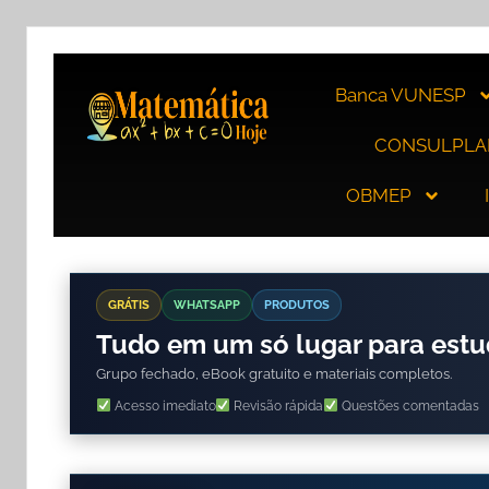
Banca VUNESP
CONSULPLA
OBMEP
GRÁTIS
WHATSAPP
PRODUTOS
Tudo em um só lugar para est
Grupo fechado, eBook gratuito e materiais completos.
Acesso imediato
Revisão rápida
Questões comentadas