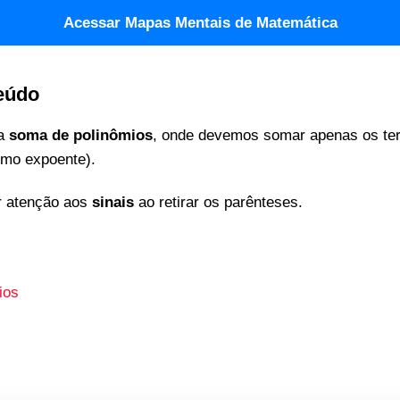
Acessar Mapas Mentais de Matemática
eúdo
 a
soma de polinômios
, onde devemos somar apenas os te
mo expoente).
r atenção aos
sinais
ao retirar os parênteses.
ios