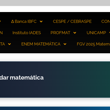
∆ Banca IBFC
CESPE / CEBRASPE
CON
N
Instituto IADES
PROFMAT
UNICAMP
ITA
ENEM MATEMÁTICA
FGV 2025 Matem
udar matemática