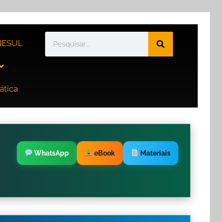
ESUL
ática
WhatsApp
eBook
Materiais