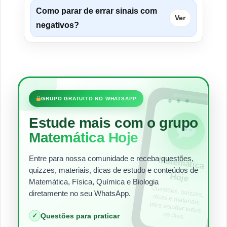
Como parar de errar sinais com
Ver
negativos?
•••
GRUPO GRATUITO NO WHATSAPP
Estude mais com o grupo
Matemática Hoje
Entre para nossa comunidade e receba questões,
Matem
ática
quizzes, materiais, dicas de estudo e conteúdos de
Hoje
Matemática, Física, Química e Biologia
Questões, quizzes,
dicas e materiais
para estudar todos
diretamente no seu WhatsApp.
os dias.
✓
Questões para praticar