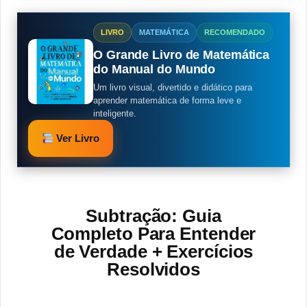
LIVRO
MATEMÁTICA
RECOMENDADO
O Grande Livro de Matemática
do Manual do Mundo
Um livro visual, divertido e didático para
aprender matemática de forma leve e
inteligente.
Ver Livro
Subtração: Guia
Completo Para Entender
de Verdade + Exercícios
Resolvidos