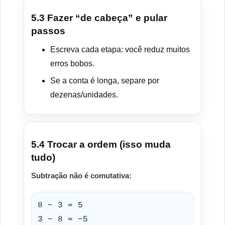
5.3 Fazer “de cabeça” e pular
passos
Escreva cada etapa: você reduz muitos
erros bobos.
Se a conta é longa, separe por
dezenas/unidades.
5.4 Trocar a ordem (isso muda
tudo)
Subtração não é comutativa:
8 − 3 = 5
3 − 8 = −5