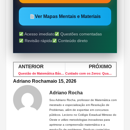
Ver Mapas Mentais e Materiais
Acesso imediato
Questões comentadas
Revisão rápida
Conteúdo direto
ANTERIOR
PRÓXIMO
Questão de Matemática Básica Que Confunde Pela Leitura
Cuidado com os Zeros: Qual É o Maior Número?
Adriano Rocha
maio 15, 2026
Adriano Rocha
Sou Adriano Rocha, professor de Matemática com
mestrado e especialização em Resolução de
Problemas, além de expertise em concursos
públicos. Leciono no Colégio Estadual Mimoso do
Oeste e utilizo metodologias inovadoras para
aprimorar a compreensão matemática e a
resolução de problemas. Produzo conteúdos