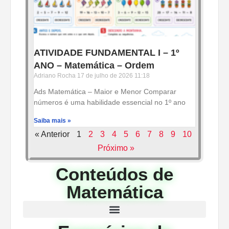
ATIVIDADE FUNDAMENTAL I – 1º
ANO – Matemática – Ordem
Adriano Rocha
17 de julho de 2026
11:18
Ads Matemática – Maior e Menor Comparar
números é uma habilidade essencial no 1º ano
Saiba mais »
« Anterior
1
2
3
4
5
6
7
8
9
10
Próximo »
Conteúdos de
Matemática