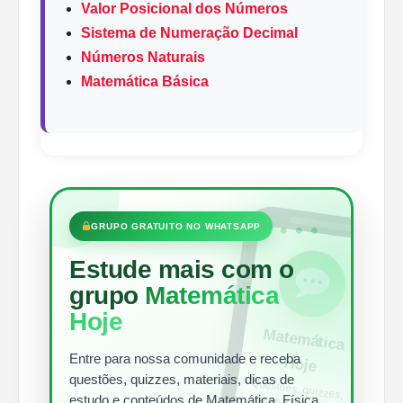
Valor Posicional dos Números
Sistema de Numeração Decimal
Números Naturais
Matemática Básica
•••
GRUPO GRATUITO NO WHATSAPP
Estude mais com o
grupo
Matemática
Hoje
Matem
ática
Entre para nossa comunidade e receba
Hoje
questões, quizzes, materiais, dicas de
Questões, quizzes,
dicas e materiais
para estudar todos
estudo e conteúdos de Matemática, Física,