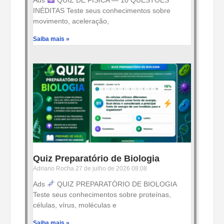
Ads
QUIZ DE FÍSICA — 10 QUESTÕES
INÉDITAS Teste seus conhecimentos sobre
movimento, aceleração,
Saiba mais »
Quiz Preparatório de Biologia
Adriano Rocha
27 de julho de 2026
08:08
Ads
QUIZ PREPARATÓRIO DE BIOLOGIA
Teste seus conhecimentos sobre proteínas,
células, vírus, moléculas e
Saiba mais »