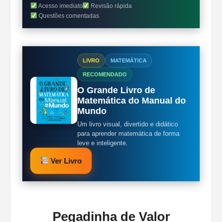
Acesso imediato
Revisão rápida
Questões comentadas
LIVRO
MATEMÁTICA
RECOMENDADO
O Grande Livro de
Matemática do Manual do
Mundo
Um livro visual, divertido e didático
para aprender matemática de forma
leve e inteligente.
Ver Livro
Pegadinha de Valor