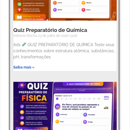
Quiz Preparatório de Química
Adriano Rocha
23 de julho de 2026
13:06
Ads
QUIZ PREPARATÓRIO DE QUÍMICA Teste seus
conhecimentos sobre estrutura atômica, substâncias,
pH, transformações
Saiba mais »