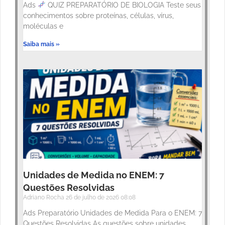
Ads
QUIZ PREPARATÓRIO DE BIOLOGIA Teste seus
conhecimentos sobre proteínas, células, vírus,
moléculas e
Saiba mais »
Unidades de Medida no ENEM: 7
Questões Resolvidas
Adriano Rocha
26 de julho de 2026
08:08
Ads Preparatório Unidades de Medida Para o ENEM: 7
Questões Resolvidas As questões sobre unidades