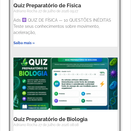
Quiz Preparatório de Física
Adriano Rocha
27 de julho de 2026
09:27
Ads
QUIZ DE FÍSICA — 10 QUESTÕES INÉDITAS
Teste seus conhecimentos sobre movimento,
aceleração,
Saiba mais »
Quiz Preparatório de Biologia
Adriano Rocha
27 de julho de 2026
08:08