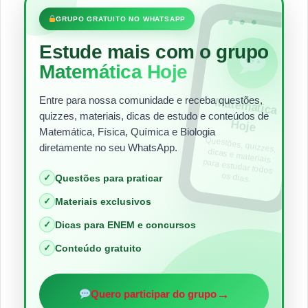
•••
GRUPO GRATUITO NO WHATSAPP
Estude mais com o grupo
Matemática Hoje
Entre para nossa comunidade e receba questões,
Matem
ática
quizzes, materiais, dicas de estudo e conteúdos de
Hoje
Matemática, Física, Química e Biologia
Questões, quizzes,
dicas e materiais
para estudar todos
diretamente no seu WhatsApp.
os dias.
✓
Questões para praticar
✓
Materiais exclusivos
✓
Dicas para ENEM e concursos
✓
Conteúdo gratuito
→
Quero participar do grupo