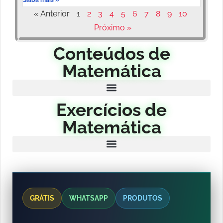
« Anterior
1
2
3
4
5
6
7
8
9
10
Próximo »
Conteúdos de
Matemática
Exercícios de
Matemática
GRÁTIS
WHATSAPP
PRODUTOS