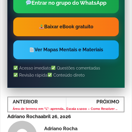
Entrar no grupo do WhatsApp
Baixar eBook gratuito
Ver Mapas Mentais e Materiais
Acesso imediato
Questões comentadas
Revisão rápida
Conteúdo direto
ANTERIOR
PRÓXIMO
Área de terreno em “L”: aprenda a resolver sem complicação
Escala 1:1000 – Como Resolver Questões de Proporção em Mapas
Adriano Rocha
abril 26, 2026
Adriano Rocha