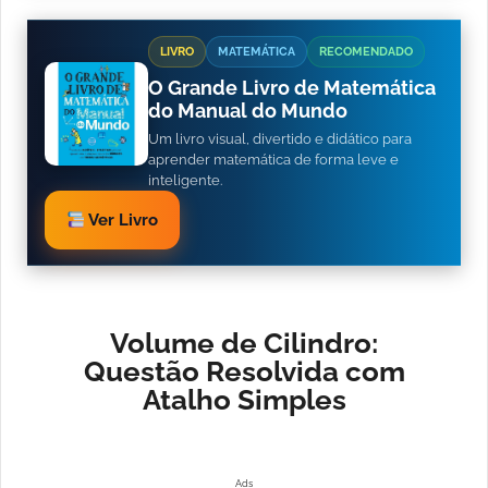
LIVRO
MATEMÁTICA
RECOMENDADO
O Grande Livro de Matemática
do Manual do Mundo
Um livro visual, divertido e didático para
aprender matemática de forma leve e
inteligente.
Ver Livro
Volume de Cilindro:
Questão Resolvida com
Atalho Simples
Ads