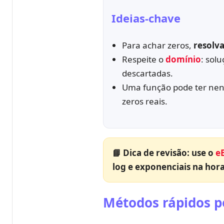
Ideias-chave
Para achar zeros,
resolv
Respeite o
domínio
: sol
descartadas.
Uma função pode ter ne
zeros reais.
📘 Dica de revisão: use o
e
log e exponenciais na hora
Métodos rápidos p