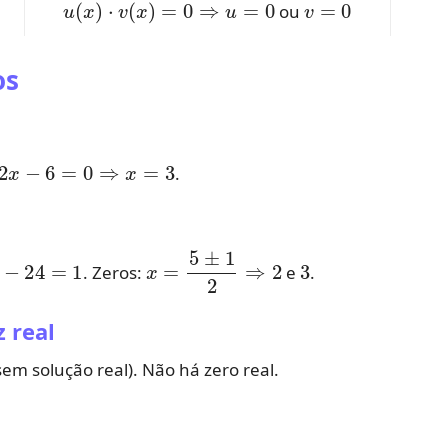
ou
os
2
x
−
6
=
0
⇒
x
=
3
.
24
=
1
x
=
5
±
1
2
⇒
2
3
. Zeros:
e
.
 real
sem solução real). Não há zero real.