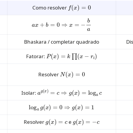
f
(
x
)
=
0
Como resolver
a
x
+
b
=
0
⇒
x
=
−
b
a
Bhaskara / completar quadrado
Di
P
(
x
)
=
k
∏
(
x
−
r
i
)
Fatorar:
N
(
x
)
=
0
Resolver
a
g
(
x
)
=
c
⇒
g
(
x
)
=
log
a
c
Isolar:
log
a
g
(
x
)
=
0
⇒
g
(
x
)
=
1
g
(
x
)
=
c
g
(
x
)
=
−
c
Resolver
e
u
(
x
)
⋅
v
(
x
)
=
0
⇒
u
=
0
v
=
0