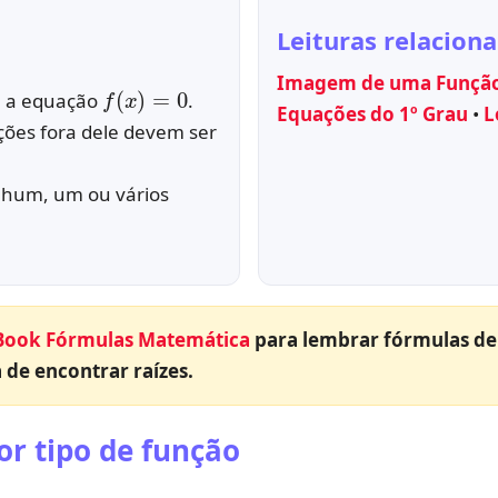
Leituras relacion
f
(
x
)
=
0
Imagem de uma Funçã
a
a equação
.
Equações do 1º Grau
•
L
uções fora dele devem ser
nhum, um ou vários
Book Fórmulas Matemática
para lembrar fórmulas de
 de encontrar raízes.
or tipo de função