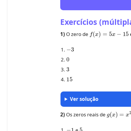
Exercícios (múltip
f
(
x
)
=
5
x
−
15
1)
O zero de
−
3
0
3
15
Ver solução
g
(
x
)
=
x
2
2)
Os zeros reais de
−
1
5
e