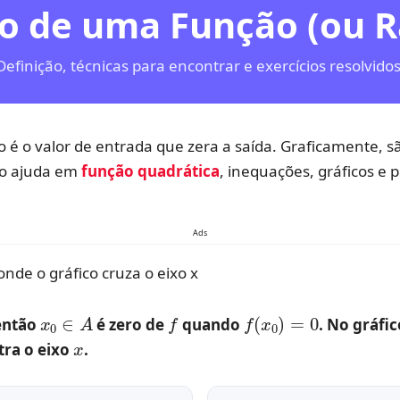
o de uma Função (ou R
Definição, técnicas para encontrar e exercícios resolvidos
 é o valor de entrada que zera a saída. Graficamente, s
to ajuda em
função quadrática
, inequações, gráficos e
Ads
x
0
∈
A
f
f
(
x
0
)
=
0
 então
é
zero
de
quando
. No gráfi
x
tra o eixo
.