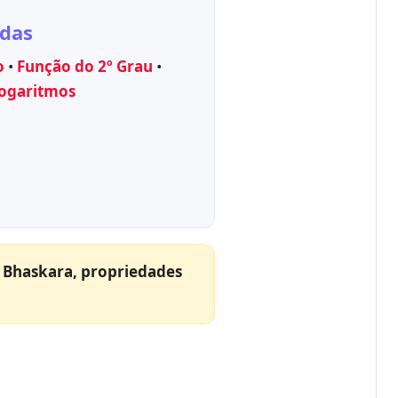
adas
o
•
Função do 2º Grau
•
ogaritmos
 Bhaskara, propriedades