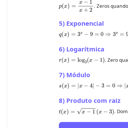
p
(
x
)
=
x
−
1
x
+
2
. Zeros quand
5) Exponencial
q
(
x
)
=
3
x
−
9
=
0
⇒
3
x
=
9
=
3
2
6) Logarítmica
r
(
x
)
=
log
2
(
x
−
1
)
. Zero qu
7) Módulo
s
(
x
)
=
|
x
−
4
|
−
3
=
0
⇒
|
x
−
4
|
8) Produto com raiz
t
(
x
)
=
x
−
1
(
x
−
3
)
. Dom