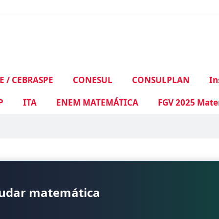
E / CEBRASPE
CONESUL
CONSULPLAN
In
P
ITA
ENEM MATEMÁTICA
FGV 2025 Mate
tudar matemática