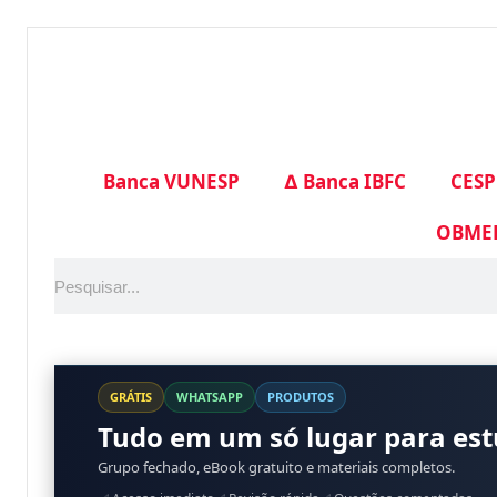
Banca VUNESP
∆ Banca IBFC
CESP
OBME
GRÁTIS
WHATSAPP
PRODUTOS
Tudo em um só lugar para es
Grupo fechado, eBook gratuito e materiais completos.