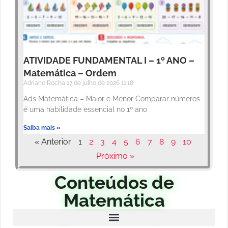
ATIVIDADE FUNDAMENTAL I – 1º ANO –
Matemática – Ordem
Adriano Rocha
17 de julho de 2026
11:18
Ads Matemática – Maior e Menor Comparar números
é uma habilidade essencial no 1º ano
Saiba mais »
« Anterior
1
2
3
4
5
6
7
8
9
10
Próximo »
Conteúdos de
Matemática