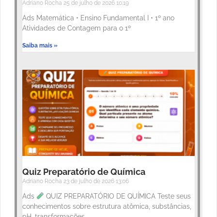
Adriano Rocha
25 de julho de 2026
10:19
Ads Matemática • Ensino Fundamental I • 1º ano
Atividades de Contagem para o 1º
Saiba mais »
Quiz Preparatório de Química
Adriano Rocha
23 de julho de 2026
13:06
Ads
QUIZ PREPARATÓRIO DE QUÍMICA Teste seus
conhecimentos sobre estrutura atômica, substâncias,
pH, transformações