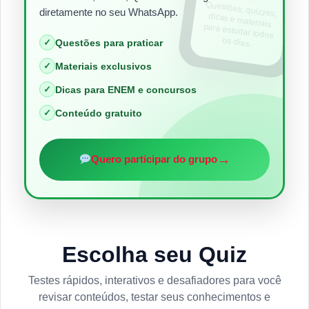
Questões, quizzes,
dicas e materiais
para estudar todos
diretamente no seu WhatsApp.
os dias.
✓
Questões para praticar
✓
Materiais exclusivos
✓
Dicas para ENEM e concursos
✓
Conteúdo gratuito
→
Quero participar do grupo
Escolha seu Quiz
Testes rápidos, interativos e desafiadores para você
revisar conteúdos, testar seus conhecimentos e