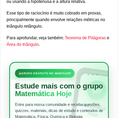
ou usando a hipotenusa e a altura relativa.
Esse tipo de raciocínio é muito cobrado em provas,
principalmente quando envolve relações métricas no
triângulo retângulo.
Para aprofundar, veja também:
Teorema de Pitágoras
e
Área do triângulo
.
•••
GRUPO GRATUITO NO WHATSAPP
Estude mais com o grupo
Matemática Hoje
Entre para nossa comunidade e receba questões,
Matem
ática
quizzes, materiais, dicas de estudo e conteúdos de
Hoje
Matemática, Física, Química e Biologia