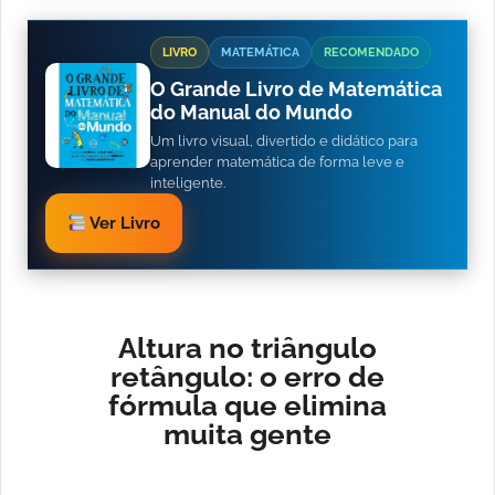
LIVRO
MATEMÁTICA
RECOMENDADO
O Grande Livro de Matemática
do Manual do Mundo
Um livro visual, divertido e didático para
aprender matemática de forma leve e
inteligente.
Ver Livro
Altura no triângulo
retângulo: o erro de
fórmula que elimina
muita gente