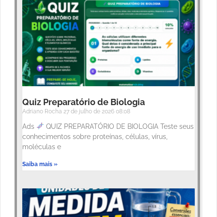
Quiz Preparatório de Biologia
Adriano Rocha
27 de julho de 2026
08:08
Ads
QUIZ PREPARATÓRIO DE BIOLOGIA Teste seus
conhecimentos sobre proteínas, células, vírus,
moléculas e
Saiba mais »