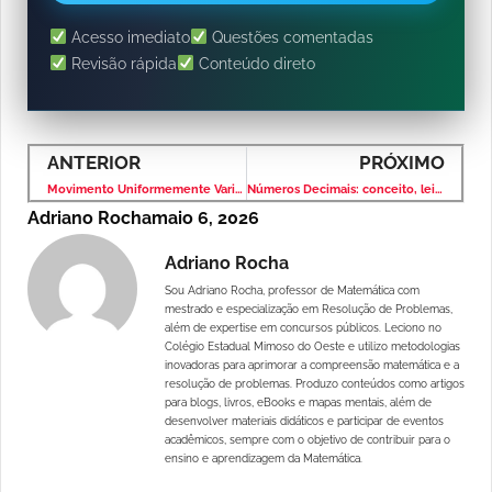
Acesso imediato
Questões comentadas
Revisão rápida
Conteúdo direto
ANTERIOR
PRÓXIMO
Movimento Uniformemente Variado (MUV): Fórmulas, Gráficos e Exercícios Resolvidos
Números Decimais: conceito, leitura e operações explicadas
Adriano Rocha
maio 6, 2026
Adriano Rocha
Sou Adriano Rocha, professor de Matemática com
mestrado e especialização em Resolução de Problemas,
além de expertise em concursos públicos. Leciono no
Colégio Estadual Mimoso do Oeste e utilizo metodologias
inovadoras para aprimorar a compreensão matemática e a
resolução de problemas. Produzo conteúdos como artigos
para blogs, livros, eBooks e mapas mentais, além de
desenvolver materiais didáticos e participar de eventos
acadêmicos, sempre com o objetivo de contribuir para o
ensino e aprendizagem da Matemática.