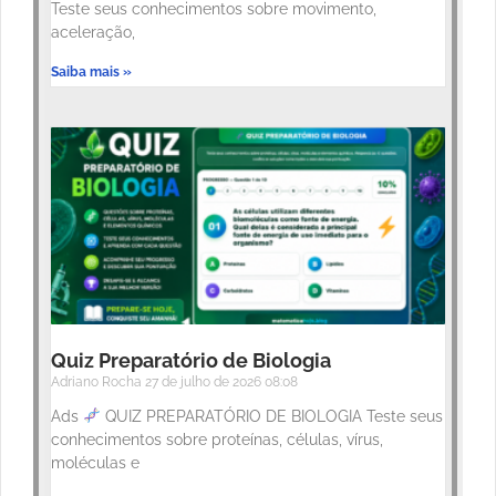
Teste seus conhecimentos sobre movimento,
aceleração,
Saiba mais »
Quiz Preparatório de Biologia
Adriano Rocha
27 de julho de 2026
08:08
Ads
QUIZ PREPARATÓRIO DE BIOLOGIA Teste seus
conhecimentos sobre proteínas, células, vírus,
moléculas e