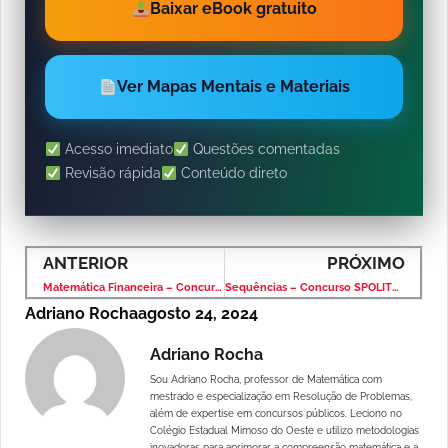
Baixar eBook gratuito
Ver Mapas Mentais e Materiais
Acesso imediato
Questões comentadas
Revisão rápida
Conteúdo direto
ANTERIOR
PRÓXIMO
Matemática Financeira – Concurso SEFAZ 2024 – Banca CESPE
Sequências – Concurso SPOLITEC 2022 – Banca CESPE
Adriano Rocha
agosto 24, 2024
Adriano Rocha
Sou Adriano Rocha, professor de Matemática com
mestrado e especialização em Resolução de Problemas,
além de expertise em concursos públicos. Leciono no
Colégio Estadual Mimoso do Oeste e utilizo metodologias
inovadoras para aprimorar a compreensão matemática e a