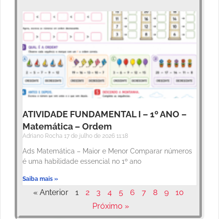
ATIVIDADE FUNDAMENTAL I – 1º ANO –
Matemática – Ordem
Adriano Rocha
17 de julho de 2026
11:18
Ads Matemática – Maior e Menor Comparar números
é uma habilidade essencial no 1º ano
Saiba mais »
« Anterior
1
2
3
4
5
6
7
8
9
10
Próximo »