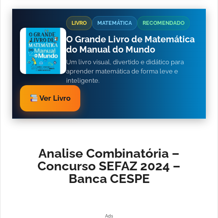
LIVRO
MATEMÁTICA
RECOMENDADO
O Grande Livro de Matemática
do Manual do Mundo
Um livro visual, divertido e didático para
aprender matemática de forma leve e
inteligente.
Ver Livro
Analise Combinatória –
Concurso SEFAZ 2024 –
Banca CESPE
Ads