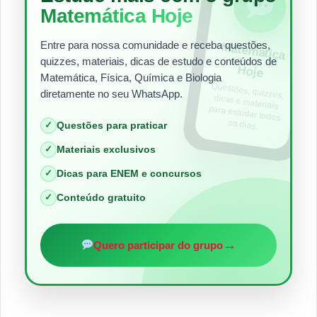
Matemática Hoje
Entre para nossa comunidade e receba questões,
Matem
ática
quizzes, materiais, dicas de estudo e conteúdos de
Hoje
Matemática, Física, Química e Biologia
Questões, quizzes,
dicas e materiais
para estudar todos
diretamente no seu WhatsApp.
os dias.
✓
Questões para praticar
✓
Materiais exclusivos
✓
Dicas para ENEM e concursos
✓
Conteúdo gratuito
→
Quero participar do grupo