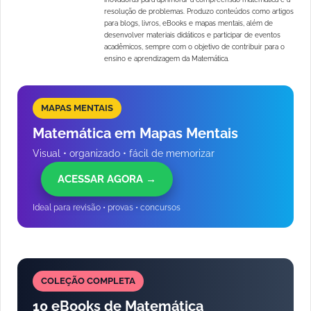
resolução de problemas. Produzo conteúdos como artigos
para blogs, livros, eBooks e mapas mentais, além de
desenvolver materiais didáticos e participar de eventos
acadêmicos, sempre com o objetivo de contribuir para o
ensino e aprendizagem da Matemática.
MAPAS MENTAIS
Matemática em Mapas Mentais
Visual • organizado • fácil de memorizar
ACESSAR AGORA →
Ideal para revisão • provas • concursos
COLEÇÃO COMPLETA
10 eBooks de Matemática