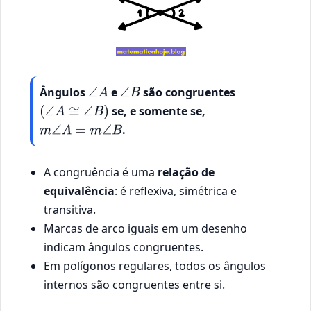
Ângulos
e
são congruentes
∠
A
∠
B
se, e somente se,
(
∠
A
≅
∠
B
)
.
m
∠
A
=
m
∠
B
A congruência é uma
relação de
equivalência
: é reflexiva, simétrica e
transitiva.
Marcas de arco iguais em um desenho
indicam ângulos congruentes.
Em polígonos regulares, todos os ângulos
internos são congruentes entre si.