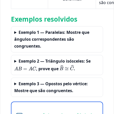
são con
Exemplos resolvidos
Exemplo 1 — Paralelas:
Mostre que
ângulos correspondentes são
congruentes.
Exemplo 2 — Triângulo isósceles:
Se
, prove que
.
A
B
=
A
C
B
^
≅
C
^
Exemplo 3 — Opostos pelo vértice:
Mostre que são congruentes.