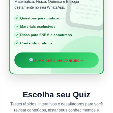
Matemática, Física, Química e Biologia
Questões, quizzes,
dicas e materiais
para estudar todos
diretamente no seu WhatsApp.
os dias.
Questões para praticar
✓
Materiais exclusivos
✓
Dicas para ENEM e concursos
✓
Conteúdo gratuito
✓
→
Quero participar do grupo
Escolha seu Quiz
Testes rápidos, interativos e desafiadores para você
revisar conteúdos, testar seus conhecimentos e