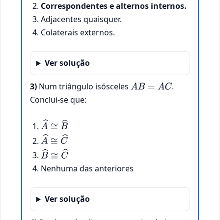
Correspondentes e alternos internos.
Adjacentes quaisquer.
Colaterais externos.
Ver solução
3)
Num triângulo isósceles
.
A
B
=
A
C
Conclui-se que:
A
^
≅
B
^
A
^
≅
C
^
B
^
≅
C
^
Nenhuma das anteriores
Ver solução