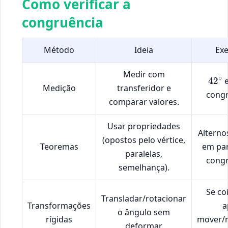
Como verificar a
congruência
Método
Ideia
Ex
Medir com
42
∘
Medição
transferidor e
congr
comparar valores.
Usar propriedades
Alterno
(opostos pelo vértice,
Teoremas
em par
paralelas,
congr
semelhança).
Se co
Transladar/rotacionar
Transformações
a
o ângulo sem
rígidas
mover/r
deformar.