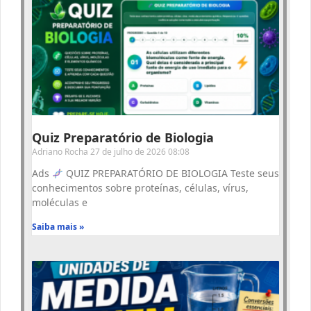
Quiz Preparatório de Biologia
Adriano Rocha
27 de julho de 2026
08:08
Ads
QUIZ PREPARATÓRIO DE BIOLOGIA Teste seus
conhecimentos sobre proteínas, células, vírus,
moléculas e
Saiba mais »