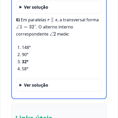
Ver solução
6)
Em paralelas
, a transversal forma
r
∥
s
. O alterno interno
∠
1
=
32
∘
correspondente
mede:
∠
2
148°
90°
32°
58°
Ver solução