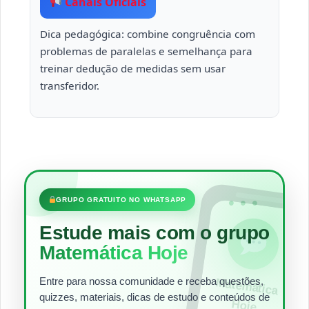
Canais Oficiais
Dica pedagógica: combine congruência com
problemas de paralelas e semelhança para
treinar dedução de medidas sem usar
transferidor.
•••
GRUPO GRATUITO NO WHATSAPP
Estude mais com o grupo
Matemática Hoje
Entre para nossa comunidade e receba questões,
Matem
ática
quizzes, materiais, dicas de estudo e conteúdos de
Hoje