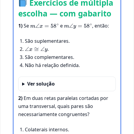
Exercícios de múltipla
escolha — com gabarito
1)
Se
e
, então:
m
∠
x
=
58
∘
m
∠
y
=
58
∘
São suplementares.
.
∠
x
≅
∠
y
São complementares.
Não há relação definida.
Ver solução
2)
Em duas retas paralelas cortadas por
uma transversal, quais pares são
necessariamente congruentes?
Colaterais internos.