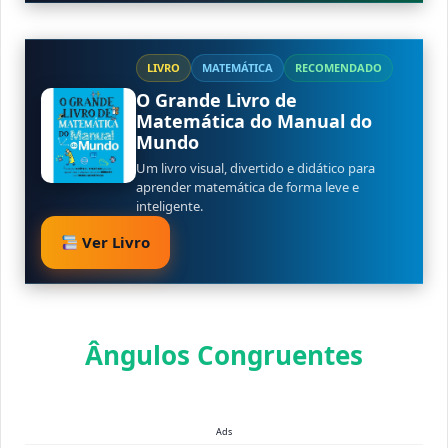
LIVRO
MATEMÁTICA
RECOMENDADO
O Grande Livro de
Matemática do Manual do
Mundo
Um livro visual, divertido e didático para
aprender matemática de forma leve e
inteligente.
Ver Livro
Ângulos Congruentes
Ads