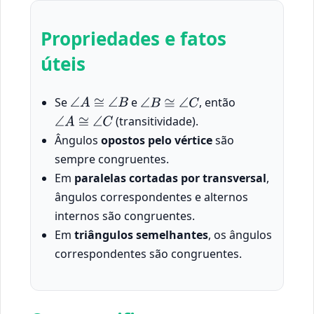
Propriedades e fatos
úteis
Se
e
, então
∠
A
≅
∠
B
∠
B
≅
∠
C
(transitividade).
∠
A
≅
∠
C
Ângulos
opostos pelo vértice
são
sempre congruentes.
Em
paralelas cortadas por transversal
,
ângulos correspondentes e alternos
internos são congruentes.
Em
triângulos semelhantes
, os ângulos
correspondentes são congruentes.