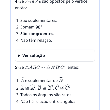
4)
Se
e
são opostos pelo vértice,
∠
u
∠
v
então:
São suplementares.
Somam
.
90
∘
São congruentes.
Não têm relação.
Ver solução
5)
Se
, então:
△
A
B
C
∼
△
A
′
B
′
C
′
é suplementar de
A
^
A
′
^
,
,
A
^
≅
A
′
^
B
^
≅
B
′
^
C
^
≅
C
′
^
Todos os ângulos são retos
Não há relação entre ângulos