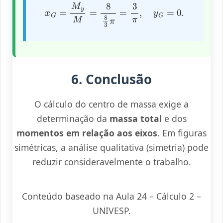
x
G
=
M
y
M
=
8
8
3
π
=
3
π
,
y
G
=
0.
6. Conclusão
O cálculo do centro de massa exige a
determinação da
massa total
e dos
momentos em relação aos eixos
. Em figuras
simétricas, a análise qualitativa (simetria) pode
reduzir consideravelmente o trabalho.
Conteúdo baseado na Aula 24 – Cálculo 2 –
UNIVESP.