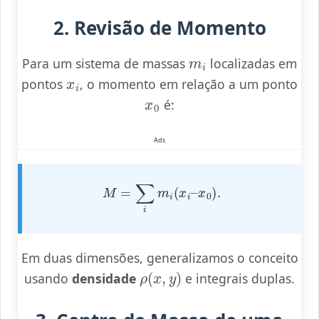
2. Revisão de Momento
m
i
Para um sistema de massas
localizadas em
x
i
pontos
, o momento em relação a um ponto
x
0
é:
Ads
M
=
∑
i
m
i
(
x
i
–
x
0
)
.
Em duas dimensões, generalizamos o conceito
ρ
(
x
,
y
)
usando
densidade
e integrais duplas.