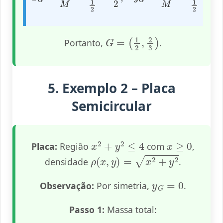
G
=
(
1
2
,
2
3
)
Portanto,
.
5. Exemplo 2 – Placa
Semicircular
x
2
+
y
2
≤
4
x
≥
0
Placa:
Região
com
,
ρ
(
x
,
y
)
=
x
2
+
y
2
densidade
.
y
G
=
0
Observação:
Por simetria,
.
Passo 1:
Massa total: