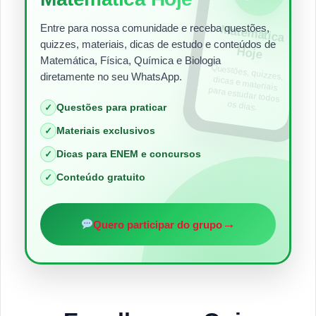
Entre para nossa comunidade e receba questões,
Matem
ática
quizzes, materiais, dicas de estudo e conteúdos de
Hoje
Matemática, Física, Química e Biologia
Questões, quizzes,
dicas e materiais
para estudar todos
diretamente no seu WhatsApp.
os dias.
Questões para praticar
✓
Materiais exclusivos
✓
Dicas para ENEM e concursos
✓
Conteúdo gratuito
✓
→
Quero participar do grupo