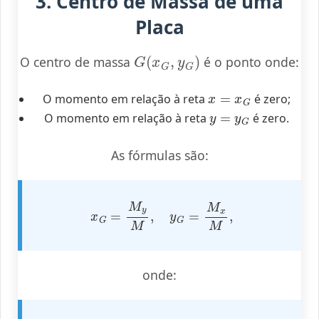
3. Centro de Massa de uma
Placa
G
(
x
G
,
y
G
)
O centro de massa
é o ponto onde:
x
=
x
G
O momento em relação à reta
é zero;
y
=
y
G
O momento em relação à reta
é zero.
As fórmulas são:
x
G
=
M
y
M
,
y
G
=
M
x
M
,
onde: