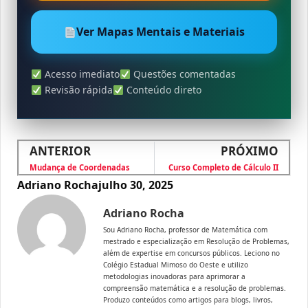
Ver Mapas Mentais e Materiais
Acesso imediato
Questões comentadas
Revisão rápida
Conteúdo direto
ANTERIOR
PRÓXIMO
Mudança de Coordenadas
Curso Completo de Cálculo II
Adriano Rocha
julho 30, 2025
Adriano Rocha
Sou Adriano Rocha, professor de Matemática com
mestrado e especialização em Resolução de Problemas,
além de expertise em concursos públicos. Leciono no
Colégio Estadual Mimoso do Oeste e utilizo
metodologias inovadoras para aprimorar a
compreensão matemática e a resolução de problemas.
Produzo conteúdos como artigos para blogs, livros,