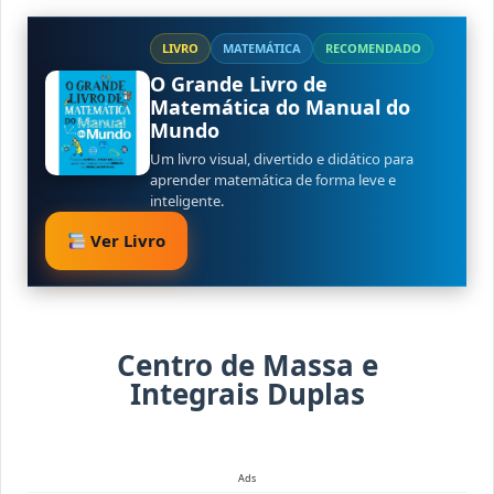
LIVRO
MATEMÁTICA
RECOMENDADO
O Grande Livro de
Matemática do Manual do
Mundo
Um livro visual, divertido e didático para
aprender matemática de forma leve e
inteligente.
Ver Livro
Centro de Massa e
Integrais Duplas
Ads