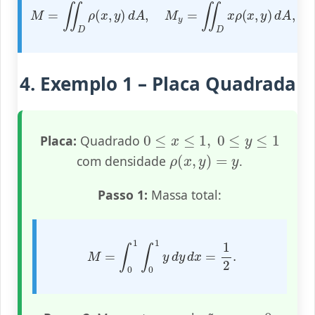
M
=
∬
D
ρ
(
x
,
y
)
d
A
y
,
ρ
M
(
y
x
=
,
∬
y
D
)
x
d
ρ
A
(
.
x
,
y
)
d
A
,
M
x
=
∬
D
4. Exemplo 1 – Placa Quadrada
0
≤
x
≤
1
,
0
≤
y
≤
1
Placa:
Quadrado
ρ
(
x
,
y
)
=
y
com densidade
.
Passo 1:
Massa total:
M
=
∫
0
1
∫
0
1
y
d
y
d
x
=
1
2
.
x
=
0