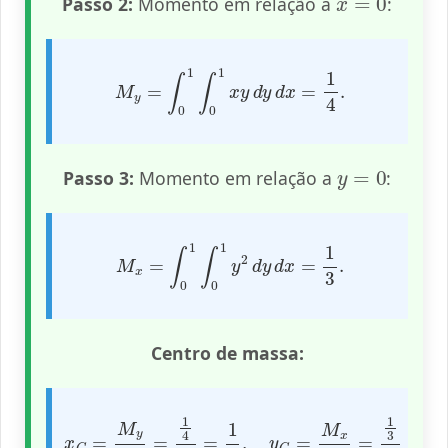
Passo 2:
Momento em relação a
:
M
y
=
∫
0
1
∫
0
1
x
y
d
y
d
x
=
1
4
.
y
=
0
Passo 3:
Momento em relação a
:
M
x
=
∫
0
1
∫
0
1
y
2
d
y
d
x
=
1
3
.
Centro de massa:
x
G
=
M
y
M
=
1
4
1
2
=
1
2
,
y
G
=
M
x
M
=
1
3
1
2
=
2
3
.