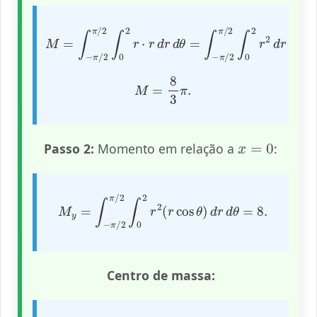
M
=
∫
−
π
/
2
π
/
2
∫
0
0
2
2
r
r
2
⋅
d
r
r
d
d
r
θ
d
.
θ
=
∫
−
π
/
2
π
/
2
∫
M
=
8
3
π
.
x
=
0
Passo 2:
Momento em relação a
:
M
y
=
∫
−
π
/
2
π
/
2
∫
0
2
r
2
(
r
cos
θ
)
d
r
d
θ
=
8.
Centro de massa: