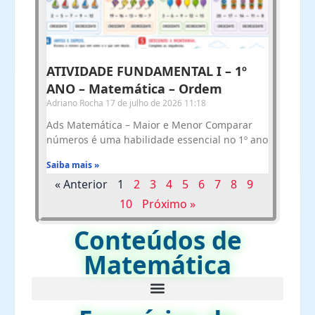
ATIVIDADE FUNDAMENTAL I – 1º
ANO – Matemática – Ordem
Adriano Rocha
17 de julho de 2026
11:18
Ads Matemática – Maior e Menor Comparar
números é uma habilidade essencial no 1º ano
Saiba mais »
« Anterior
1
2
3
4
5
6
7
8
9
10
Próximo »
Conteúdos de
Matemática