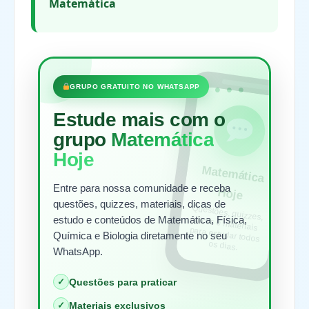
Matemática
•••
GRUPO GRATUITO NO WHATSAPP
Estude mais com o
grupo
Matemática
Hoje
Matem
ática
Entre para nossa comunidade e receba
Hoje
questões, quizzes, materiais, dicas de
Questões, quizzes,
dicas e materiais
para estudar todos
estudo e conteúdos de Matemática, Física,
Química e Biologia diretamente no seu
os dias.
WhatsApp.
✓
Questões para praticar
✓
Materiais exclusivos