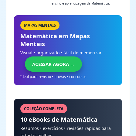
ensino e aprendizagem da Matemática.
MAPAS MENTAIS
Matemática em Mapas
Mentais
Visual • organizado • fácil de memorizar
ACESSAR AGORA →
Ideal para revisão • provas • concursos
COLEÇÃO COMPLETA
10 eBooks de Matemática
Resumos • exercícios • revisões rápidas para
estudar melhor