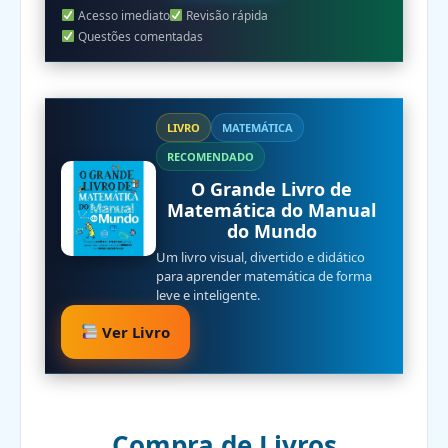
Acesso imediato
Revisão rápida
Questões comentadas
LIVRO
MATEMÁTICA
RECOMENDADO
O Grande Livro de
Matemática do Manual
do Mundo
Um livro visual, divertido e didático
para aprender matemática de forma
leve e inteligente.
Ver Livro
Compra de Livros