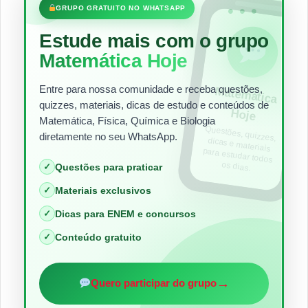
•••
GRUPO GRATUITO NO WHATSAPP
Estude mais com o grupo
Matemática Hoje
Entre para nossa comunidade e receba questões,
Matem
ática
quizzes, materiais, dicas de estudo e conteúdos de
Hoje
Matemática, Física, Química e Biologia
Questões, quizzes,
dicas e materiais
para estudar todos
diretamente no seu WhatsApp.
os dias.
✓
Questões para praticar
✓
Materiais exclusivos
✓
Dicas para ENEM e concursos
✓
Conteúdo gratuito
→
Quero participar do grupo