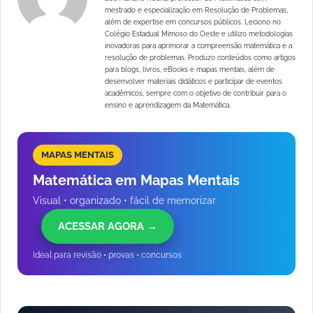
mestrado e especialização em Resolução de Problemas,
além de expertise em concursos públicos. Leciono no
Colégio Estadual Mimoso do Oeste e utilizo metodologias
inovadoras para aprimorar a compreensão matemática e a
resolução de problemas. Produzo conteúdos como artigos
para blogs, livros, eBooks e mapas mentais, além de
desenvolver materiais didáticos e participar de eventos
acadêmicos, sempre com o objetivo de contribuir para o
ensino e aprendizagem da Matemática.
MAPAS MENTAIS
Matemática em Mapas Mentais
Visual • organizado • fácil de memorizar
ACESSAR AGORA →
Ideal para revisão • provas • concursos