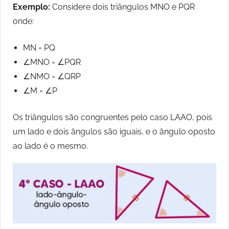
Exemplo:
Considere dois triângulos MNO e PQR
onde:
MN = PQ
∠MNO = ∠PQR
∠NMO = ∠QRP
∠M = ∠P
Os triângulos são congruentes pelo caso LAAO, pois
um lado e dois ângulos são iguais, e o ângulo oposto
ao lado é o mesmo.