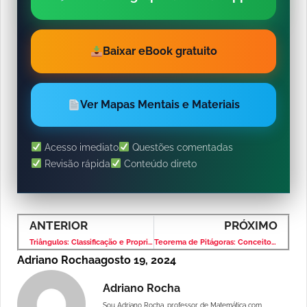
Baixar eBook gratuito
Ver Mapas Mentais e Materiais
Acesso imediato
Questões comentadas
Revisão rápida
Conteúdo direto
ANTERIOR
PRÓXIMO
Triângulos: Classificação e Propriedades
Teorema de Pitágoras: Conceito, Provas e Aplicações
Adriano Rocha
agosto 19, 2024
Adriano Rocha
Sou Adriano Rocha, professor de Matemática com