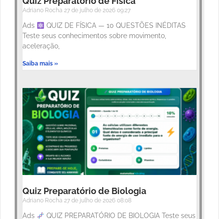
Quiz Preparatório de Física
Adriano Rocha
27 de julho de 2026
09:27
Ads
QUIZ DE FÍSICA — 10 QUESTÕES INÉDITAS
Teste seus conhecimentos sobre movimento,
aceleração,
Saiba mais »
Quiz Preparatório de Biologia
Adriano Rocha
27 de julho de 2026
08:08
Ads
QUIZ PREPARATÓRIO DE BIOLOGIA Teste seus