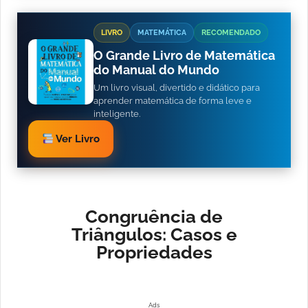
LIVRO
MATEMÁTICA
RECOMENDADO
O Grande Livro de Matemática
do Manual do Mundo
Um livro visual, divertido e didático para
aprender matemática de forma leve e
inteligente.
Ver Livro
Congruência de
Triângulos: Casos e
Propriedades
Ads