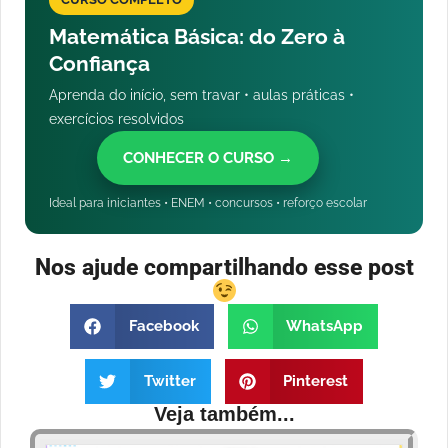
Matemática Básica: do Zero à
Confiança
Aprenda do início, sem travar • aulas práticas •
exercícios resolvidos
CONHECER O CURSO →
Ideal para iniciantes • ENEM • concursos • reforço escolar
Nos ajude compartilhando esse post
Facebook
WhatsApp
Twitter
Pinterest
Veja também...