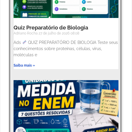
Quiz Preparatório de Biologia
Adriano Rocha
27 de julho de 2026
08:08
Ads
QUIZ PREPARATÓRIO DE BIOLOGIA Teste seus
conhecimentos sobre proteínas, células, vírus,
moléculas e
Saiba mais »