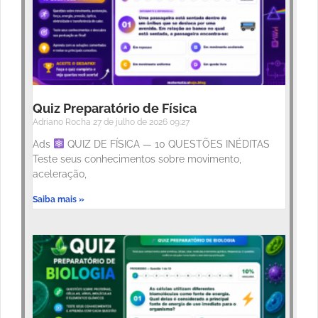
Quiz Preparatório de Física
Adriano Rocha
27 de julho de 2026
09:27
Ads
QUIZ DE FÍSICA — 10 QUESTÕES INÉDITAS
Teste seus conhecimentos sobre movimento,
aceleração,
Saiba mais »