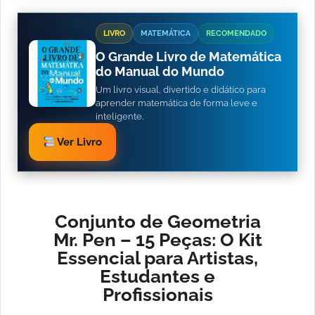
LIVRO
MATEMÁTICA
RECOMENDADO
O Grande Livro de Matemática
do Manual do Mundo
Um livro visual, divertido e didático para
aprender matemática de forma leve e
inteligente.
Ver Livro
Conjunto de Geometria
Mr. Pen – 15 Peças: O Kit
Essencial para Artistas,
Estudantes e
Profissionais