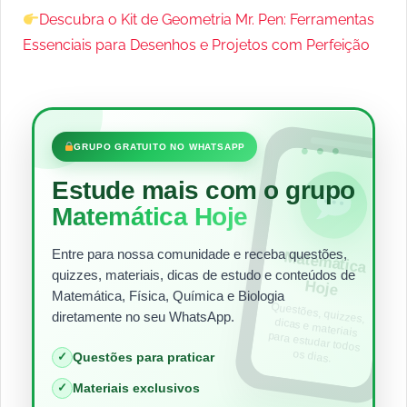
Descubra o Kit de Geometria Mr. Pen: Ferramentas
Essenciais para Desenhos e Projetos com Perfeição
•••
GRUPO GRATUITO NO WHATSAPP
Estude mais com o grupo
Matemática Hoje
Entre para nossa comunidade e receba questões,
Matem
ática
quizzes, materiais, dicas de estudo e conteúdos de
Hoje
Matemática, Física, Química e Biologia
Questões, quizzes,
dicas e materiais
para estudar todos
diretamente no seu WhatsApp.
os dias.
✓
Questões para praticar
✓
Materiais exclusivos