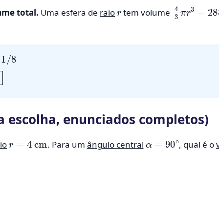
r
4
3
π
r
3
=
28
ume total.
Uma esfera de
raio
tem volume
8
la escolha, enunciados completos)
r
=
4
cm
α
=
90
∘
io
. Para um
ângulo central
, qual é o