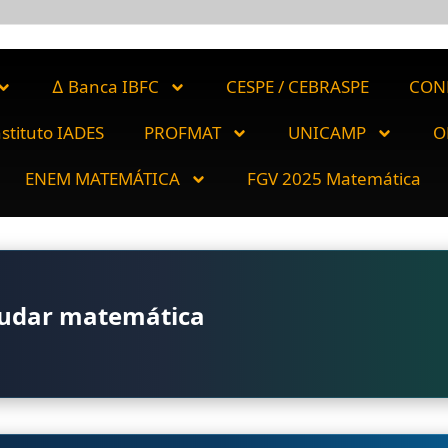
∆ Banca IBFC
CESPE / CEBRASPE
CON
nstituto IADES
PROFMAT
UNICAMP
O
ENEM MATEMÁTICA
FGV 2025 Matemática
tudar matemática