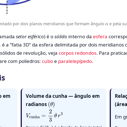
α
limitado por dois planos meridianos que formam ângulo
e pela su
hamada
setor esférico
) é o
sólido
interno da
esfera
corresp
, é a “fatia 3D” da esfera delimitada por dois meridiano
 sólidos de revolução, veja
corpos redondos
. Para pratic
are com poliedros:
cubo
e
paralelepípedo
.
is
o em
Volume da cunha — ângulo em
Rela
(
θ
)
radianos
(área
V
cunha
=
2
3
θ
r
3
Em g
θ
/
(
2
π
)