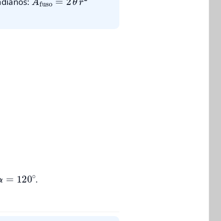
adianos:
α
=
120
∘
.