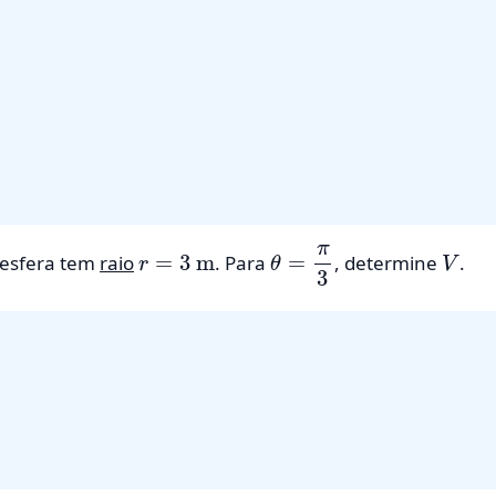
r
=
3
m
θ
=
π
3
V
esfera tem
raio
. Para
, determine
.