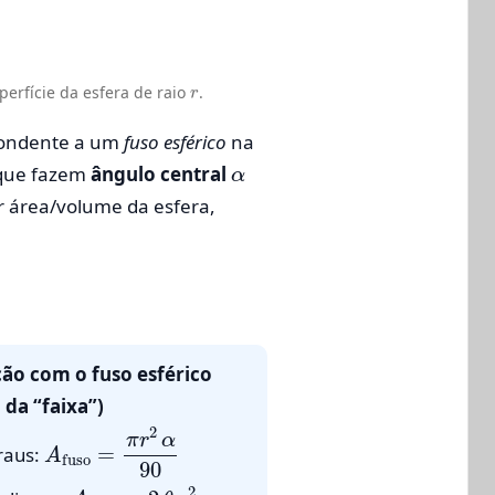
r
perfície da esfera de raio
.
ondente a um
fuso esférico
na
α
s que fazem
ângulo central
ar área/volume da esfera,
ção com o fuso esférico
 da “faixa”)
A
fuso
=
π
r
2
α
90
raus:
A
fuso
=
2
θ
r
2