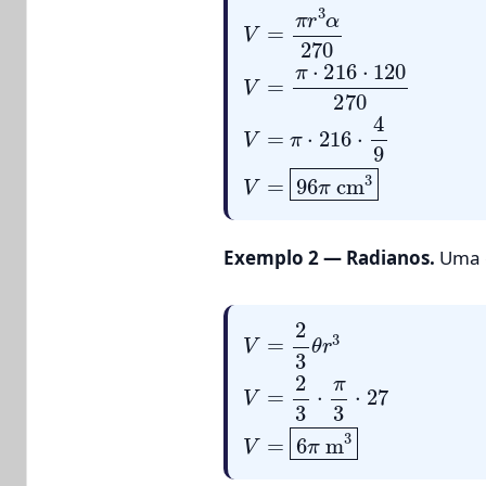
V
=
π
r
3
α
270
V
=
π
⋅
216
⋅
120
270
V
=
π
⋅
216
⋅
4
9
V
=
96
π
cm
3
Exemplo 2 — Radianos.
Uma 
V
=
2
3
θ
r
3
V
=
2
3
⋅
π
3
⋅
27
V
=
6
π
m
3