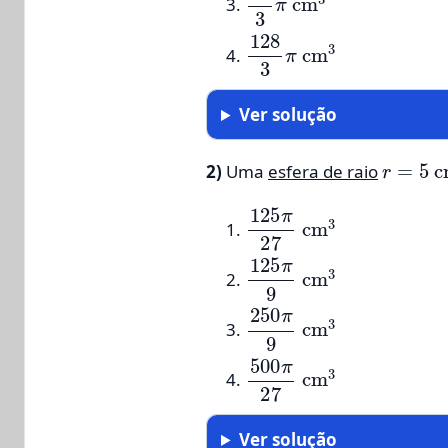
128
3
π
cm
3
Ver solução
r
=
5
c
2)
Uma
esfera de raio
125
π
27
cm
3
125
π
9
cm
3
250
π
9
cm
3
500
π
27
cm
3
Ver solução