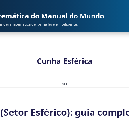
atemática do Manual do Mundo
render matemática de forma leve e inteligente.
Cunha Esférica
Ads
(Setor Esférico): guia compl