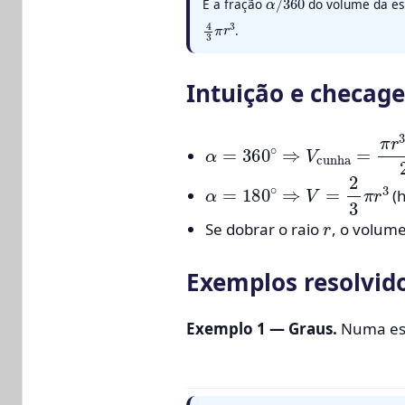
É a fração
do volume da es
4
3
π
r
3
.
Intuição e checage
α
=
360
∘
⇒
V
cunha
=
π
r
3
α
=
180
∘
⇒
V
=
2
3
π
r
3
(h
r
Se dobrar o raio
, o volum
Exemplos resolvido
Exemplo 1 — Graus.
Numa es