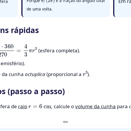
Porque
é a fração do ângulo total
Em r
fera
de uma volta.
ns rápidas
⋅
360
270
=
4
3
π
r
3
(esfera completa).
emisfério).
r
3
e da cunha
octuplica
(proporcional a
).
s (passo a passo)
r
=
6
cm
fera de
raio
, calcule o
volume da cunha
para
Ads