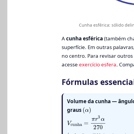
Cunha esférica: sólido de
A
cunha esférica
(também c
superfície. Em outras palavras
no centro. Para revisar outros
acesse
exercício esfera
. Comp
Fórmulas essencia
Volume da cunha — ângul
(
α
)
graus
V
cunha
=
π
r
3
α
270
α
/
360