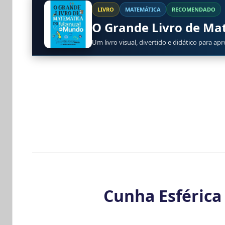
LIVRO
MATEMÁTICA
RECOMENDADO
O Grande Livro de M
Um livro visual, divertido e didático para ap
Cunha Esférica 