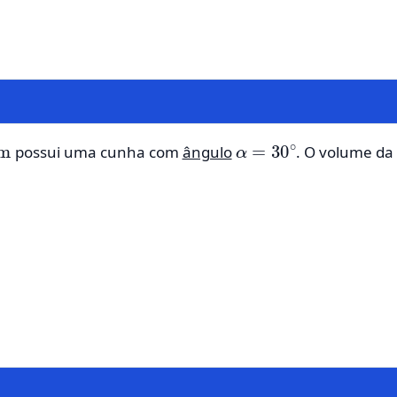
m
α
=
30
∘
possui uma cunha com
ângulo
. O volume da