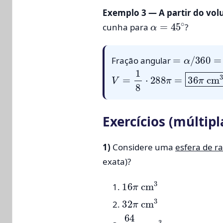
Exemplo 3 — A partir do vol
α
=
45
∘
cunha para
?
=
α
/
360
=
1
/
Fraçāo angular
V
=
1
8
⋅
288
π
=
36
π
cm
3
Exercícios (múltip
1)
Considere uma
esfera de ra
exata)?
16
π
cm
3
32
π
cm
3
64
3
π
cm
3