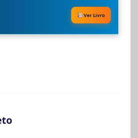
Ver Livro
eto