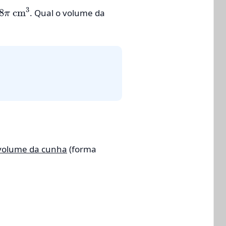
8
π
cm
3
. Qual o volume da
volume da cunha
(forma