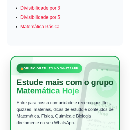
Divisibilidade por 3
Divisibilidade por 5
Matemática Básica
•••
GRUPO GRATUITO NO WHATSAPP
Estude mais com o grupo
Matemática Hoje
Entre para nossa comunidade e receba questões,
Matem
ática
quizzes, materiais, dicas de estudo e conteúdos de
Hoje
Matemática, Física, Química e Biologia
Questões, quizzes,
dicas e materiais
para estudar todos
diretamente no seu WhatsApp.