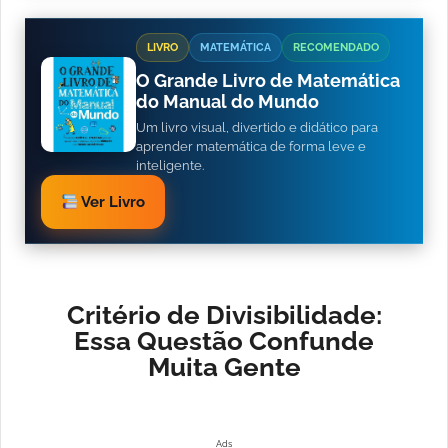
LIVRO
MATEMÁTICA
RECOMENDADO
O Grande Livro de Matemática
do Manual do Mundo
Um livro visual, divertido e didático para
aprender matemática de forma leve e
inteligente.
Ver Livro
Critério de Divisibilidade:
Essa Questão Confunde
Muita Gente
Ads