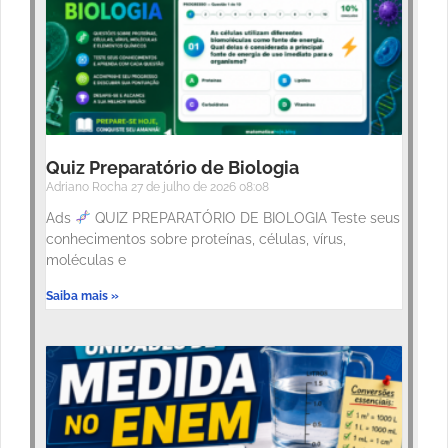
Quiz Preparatório de Biologia
Adriano Rocha
27 de julho de 2026
08:08
Ads
QUIZ PREPARATÓRIO DE BIOLOGIA Teste seus
conhecimentos sobre proteínas, células, vírus,
moléculas e
Saiba mais »