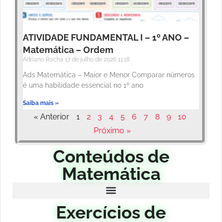
ATIVIDADE FUNDAMENTAL I – 1º ANO –
Matemática – Ordem
Adriano Rocha
17 de julho de 2026
11:18
Ads Matemática – Maior e Menor Comparar números
é uma habilidade essencial no 1º ano
Saiba mais »
« Anterior
1
2
3
4
5
6
7
8
9
10
Próximo »
Conteúdos de
Matemática
Exercícios de