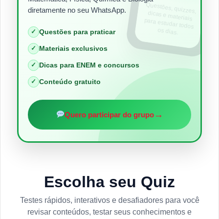
Questões, quizzes,
dicas e materiais
para estudar todos
diretamente no seu WhatsApp.
os dias.
✓
Questões para praticar
✓
Materiais exclusivos
✓
Dicas para ENEM e concursos
✓
Conteúdo gratuito
→
Quero participar do grupo
Escolha seu Quiz
Testes rápidos, interativos e desafiadores para você
revisar conteúdos, testar seus conhecimentos e