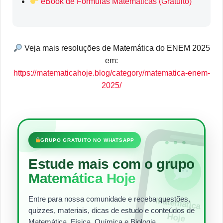
eBook de Fórmulas Matemáticas (Gratuito)
Veja mais resoluções de Matemática do ENEM 2025
em:
https://matematicahoje.blog/category/matematica-enem-
2025/
•••
GRUPO GRATUITO NO WHATSAPP
Estude mais com o grupo
Matemática Hoje
Entre para nossa comunidade e receba questões,
Matem
ática
quizzes, materiais, dicas de estudo e conteúdos de
Hoje
Matemática, Física, Química e Biologia