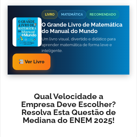
LIVRO
MATEMÁTICA
RECOMENDADO
O Grande Livro de Matemática
do Manual do Mundo
Um livro visual, divertido e didático para
aprender matemática de forma leve e
inteligente.
Ver Livro
Qual Velocidade a
Empresa Deve Escolher?
Resolva Esta Questão de
Mediana do ENEM 2025!