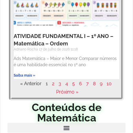
ATIVIDADE FUNDAMENTAL I – 1º ANO –
Matemática – Ordem
Adriano Rocha
17 de julho de 2026
11:18
Ads Matemática – Maior e Menor Comparar números
é uma habilidade essencial no 1º ano
Saiba mais »
« Anterior
1
2
3
4
5
6
7
8
9
10
Próximo »
Conteúdos de
Matemática