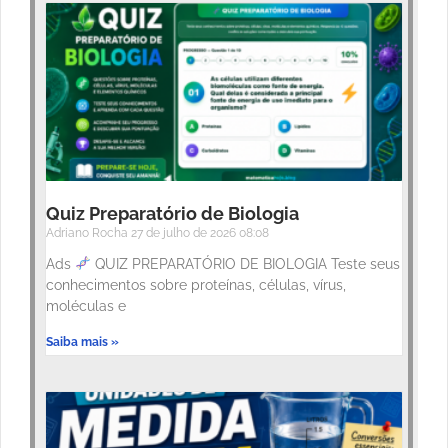
Quiz Preparatório de Biologia
Adriano Rocha
27 de julho de 2026
08:08
Ads
QUIZ PREPARATÓRIO DE BIOLOGIA Teste seus
conhecimentos sobre proteínas, células, vírus,
moléculas e
Saiba mais »