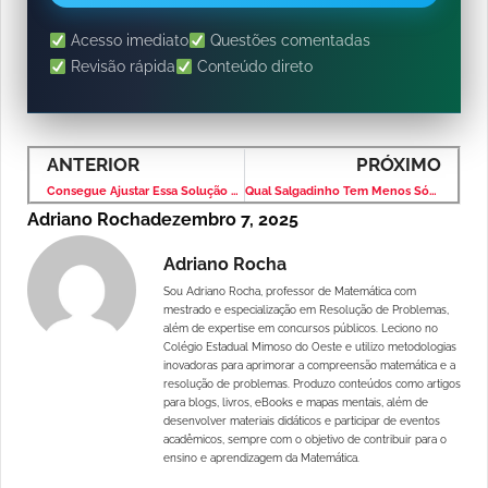
Acesso imediato
Questões comentadas
Revisão rápida
Conteúdo direto
ANTERIOR
PRÓXIMO
Consegue Ajustar Essa Solução Química do ENEM 2025 Usando Só Equações?
Qual Salgadinho Tem Menos Sódio? Resolva Esta Questão do ENEM 2025!
Adriano Rocha
dezembro 7, 2025
Adriano Rocha
Sou Adriano Rocha, professor de Matemática com
mestrado e especialização em Resolução de Problemas,
além de expertise em concursos públicos. Leciono no
Colégio Estadual Mimoso do Oeste e utilizo metodologias
inovadoras para aprimorar a compreensão matemática e a
resolução de problemas. Produzo conteúdos como artigos
para blogs, livros, eBooks e mapas mentais, além de
desenvolver materiais didáticos e participar de eventos
acadêmicos, sempre com o objetivo de contribuir para o
ensino e aprendizagem da Matemática.