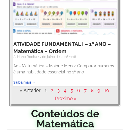
ATIVIDADE FUNDAMENTAL I – 1º ANO –
Matemática – Ordem
Adriano Rocha
17 de julho de 2026
11:18
Ads Matemática – Maior e Menor Comparar números
é uma habilidade essencial no 1º ano
Saiba mais »
« Anterior
1
2
3
4
5
6
7
8
9
10
Próximo »
Conteúdos de
Matemática