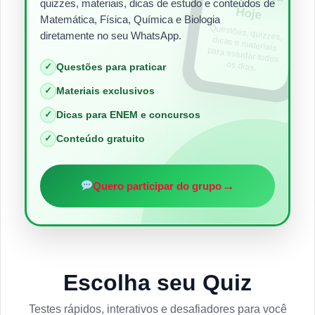
quizzes, materiais, dicas de estudo e conteúdos de
Hoje
Matemática, Física, Química e Biologia
Questões, quizzes,
dicas e materiais
para estudar todos
diretamente no seu WhatsApp.
os dias.
✓
Questões para praticar
✓
Materiais exclusivos
✓
Dicas para ENEM e concursos
✓
Conteúdo gratuito
→
Quero participar do grupo
Escolha seu Quiz
Testes rápidos, interativos e desafiadores para você