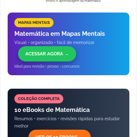
ensino e aprendizagem da Matemática.
MAPAS MENTAIS
Matemática em Mapas Mentais
Visual • organizado • fácil de memorizar
ACESSAR AGORA →
Ideal para revisão • provas • concursos
COLEÇÃO COMPLETA
10 eBooks de Matemática
Resumos • exercícios • revisões rápidas para estudar
melhor