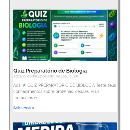
Quiz Preparatório de Biologia
Adriano Rocha
27 de julho de 2026
08:08
Ads
QUIZ PREPARATÓRIO DE BIOLOGIA Teste seus
conhecimentos sobre proteínas, células, vírus,
moléculas e
Saiba mais »