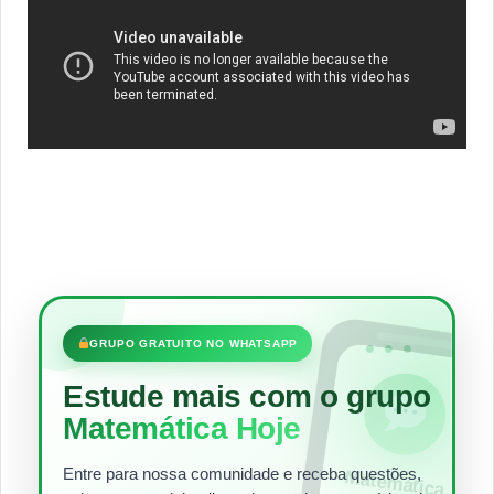
•••
GRUPO GRATUITO NO WHATSAPP
Estude mais com o grupo
Matemática Hoje
Entre para nossa comunidade e receba questões,
Matem
ática