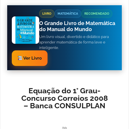
LIVRO
MATEMÁTICA
RECOMENDADO
O Grande Livro de Matemática
do Manual do Mundo
Um livro visual, divertido e didático para
aprender matemática de forma leve e
inteligente.
Ver Livro
Equação do 1° Grau-
Concurso Correios 2008
– Banca CONSULPLAN
Ads