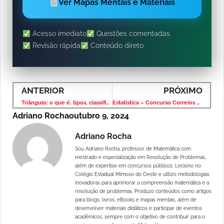
Ver Mapas Mentais e Materiais
Acesso imediato
Questões comentadas
Revisão rápida
Conteúdo direto
ANTERIOR
PRÓXIMO
Triângulo: o que é, tipos, classificação, ângulo
Estatística – Concurso Correios 2008 – Banca CONSULPLAN
Adriano Rocha
outubro 9, 2024
Adriano Rocha
Sou Adriano Rocha, professor de Matemática com
mestrado e especialização em Resolução de Problemas,
além de expertise em concursos públicos. Leciono no
Colégio Estadual Mimoso do Oeste e utilizo metodologias
inovadoras para aprimorar a compreensão matemática e a
resolução de problemas. Produzo conteúdos como artigos
para blogs, livros, eBooks e mapas mentais, além de
desenvolver materiais didáticos e participar de eventos
acadêmicos, sempre com o objetivo de contribuir para o