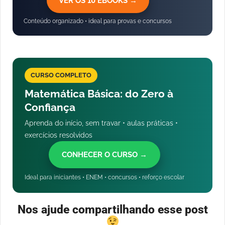
VER OS 10 EBOOKS →
Conteúdo organizado • ideal para provas e concursos
CURSO COMPLETO
Matemática Básica: do Zero à
Confiança
Aprenda do início, sem travar • aulas práticas •
exercícios resolvidos
CONHECER O CURSO →
Ideal para iniciantes • ENEM • concursos • reforço escolar
Nos ajude compartilhando esse post