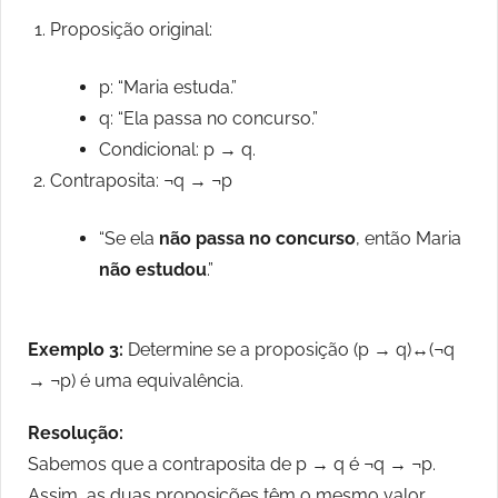
Proposição original:
p: “Maria estuda.”
q: “Ela passa no concurso.”
Condicional: p → q.
Contraposita: ¬q → ¬p
“Se ela
não passa no concurso
, então Maria
não estudou
.”
Exemplo 3:
Determine se a proposição (p → q)↔(¬q
→ ¬p) é uma equivalência.
Resolução:
Sabemos que a contraposita de p → q é ¬q → ¬p.
Assim, as duas proposições têm o mesmo valor