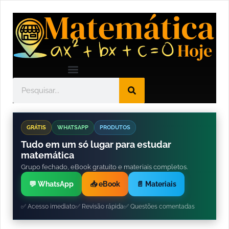
GRÁTIS
WHATSAPP
PRODUTOS
Tudo em um só lugar para estudar
matemática
Grupo fechado, eBook gratuito e materiais completos.
💬 WhatsApp
📥 eBook
📄 Materiais
✅ Acesso imediato
✅ Revisão rápida
✅ Questões comentadas