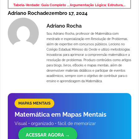
Tabela-Verdade: Guia Completo com Exemplos Práticos para Concursos
Argumentação Lógica: Estrutura, Regras de Inferência e Exemplos para Concursos
Adriano Rocha
dezembro 17, 2024
Adriano Rocha
Sou Adriano Rocha, professor de Matemática com
mestrado e especialização em Resolução de Problemas,
além de expertise em concursos públicos. Leciono no
Colégio Estadual Mimoso do Oeste e utilizo metodologias
inovadoras para aprimorar a compreensão matemática e a
resolução de problemas. Produzo conteúdos como artigos
para blogs, livros, eBooks e mapas mentais, além de
desenvolver materiais didáticos e participar de eventos
acadêmicos, sempre com o objetivo de contribuir para o
ensino e aprendizagem da Matemática.
MAPAS MENTAIS
Matemática em Mapas Mentais
Visual • organizado • fácil de memorizar
ACESSAR AGORA →