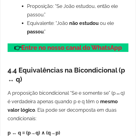
Proposição: “Se João estudou, então ele
passou.”
Equivalente: “João
não estudou
ou ele
passou
.”
👉
Entre no nosso canal do WhatsApp
4.4 Equivalências na Bicondicional (p
↔ q)
A proposição bicondicional “Se e somente se” (p↔q)
é verdadeira apenas quando p e q têm o
mesmo
valor lógico
. Ela pode ser decomposta em duas
condicionais:
p ↔ q ≡ (p→q) ∧ (q→p)