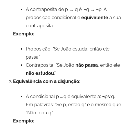
A contraposita de p → q é: ¬q → ¬p. A
proposição condicional é
equivalente
à sua
contraposita.
Exemplo:
Proposição: “Se João estuda, então ele
passa.”
Contraposita: “Se João
não passa
, então ele
não estudou
.”
Equivalência com a disjunção:
A condicional p→q é equivalente a: ¬p∨q.
Em palavras: “Se p, então q” é o mesmo que
“Não p ou q”.
Exemplo: