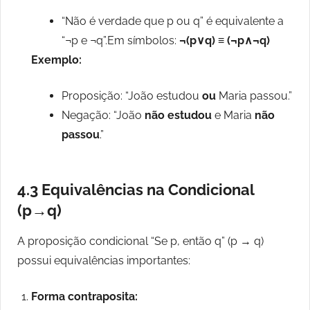
“Não é verdade que p ou q” é equivalente a
“¬p e ¬q”.Em símbolos:
¬(p∨q) ≡ (¬p∧¬q)
Exemplo:
Proposição: “João estudou
ou
Maria passou.”
Negação: “João
não estudou
e Maria
não
passou
.”
4.3 Equivalências na Condicional
(p→q)
A proposição condicional “Se p, então q” (p → q)
possui equivalências importantes:
Forma contraposita: