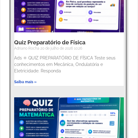
Quiz Preparatório de Física
Adriano Rocha
20 de julho de 2026
10:26
Ads ⚛️ QUIZ PREPARATÓRIO DE FÍSICA Teste seus
conhecimentos em Mecânica, Ondulatória e
Eletricidade. Responda
Saiba mais »