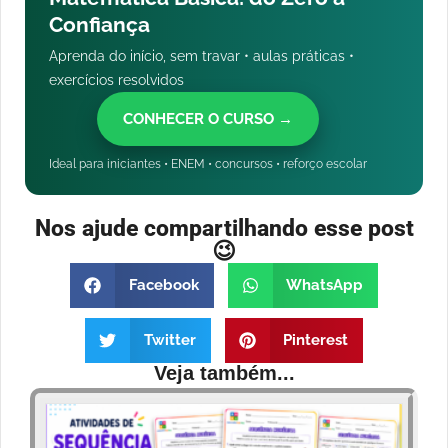
Confiança
Aprenda do início, sem travar • aulas práticas •
exercícios resolvidos
CONHECER O CURSO →
Ideal para iniciantes • ENEM • concursos • reforço escolar
Nos ajude compartilhando esse post
😉
Facebook
WhatsApp
Twitter
Pinterest
Veja também...