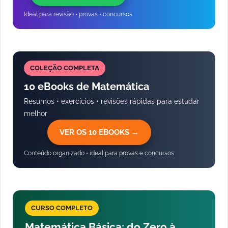
Ideal para revisão • provas • concursos
COLEÇÃO COMPLETA
10 eBooks de Matemática
Resumos • exercícios • revisões rápidas para estudar
melhor
VER OS 10 EBOOKS →
Conteúdo organizado • ideal para provas e concursos
CURSO COMPLETO
Matemática Básica: do Zero à