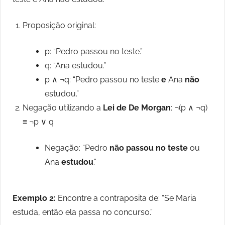
Proposição original:
p: “Pedro passou no teste.”
q: “Ana estudou.”
p ∧ ¬q: “Pedro passou no teste
e
Ana
não
estudou.”
Negação utilizando a
Lei de De Morgan
: ¬(p ∧ ¬q)
≡ ¬p ∨ q
Negação: “Pedro
não passou no teste
ou
Ana
estudou
.”
Exemplo 2:
Encontre a contraposita de: “Se Maria
estuda, então ela passa no concurso.”