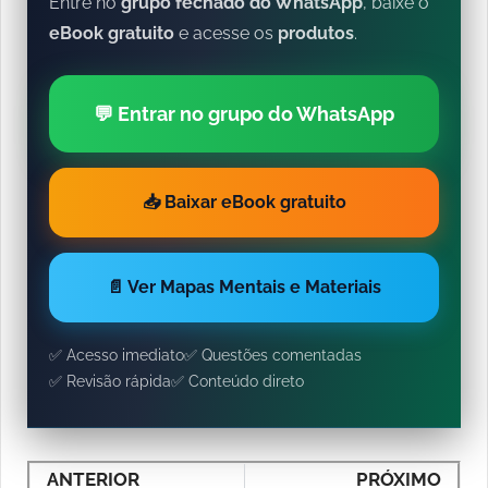
Entre no
grupo fechado do WhatsApp
, baixe o
eBook gratuito
e acesse os
produtos
.
💬 Entrar no grupo do WhatsApp
📥 Baixar eBook gratuito
📄 Ver Mapas Mentais e Materiais
✅ Acesso imediato
✅ Questões comentadas
✅ Revisão rápida
✅ Conteúdo direto
ANTERIOR
PRÓXIMO