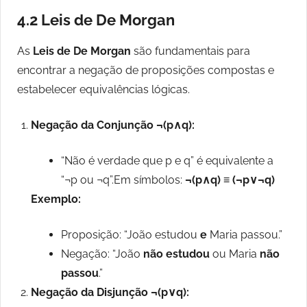
4.2 Leis de De Morgan
As
Leis de De Morgan
são fundamentais para
encontrar a negação de proposições compostas e
estabelecer equivalências lógicas.
Negação da Conjunção ¬(p∧q):
“Não é verdade que p e q” é equivalente a
“¬p ou ¬q”.Em símbolos:
¬(p∧q) ≡ (¬p∨¬q)
Exemplo:
Proposição: “João estudou
e
Maria passou.”
Negação: “João
não estudou
ou Maria
não
passou
.”
Negação da Disjunção ¬(p∨q):