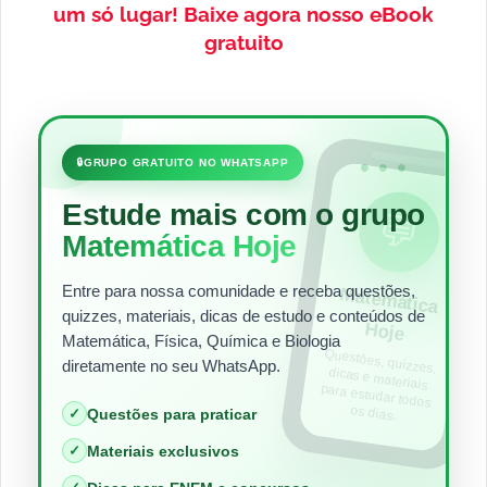
um só lugar!
Baixe agora nosso eBook
gratuito
•••
🔒
GRUPO GRATUITO NO WHATSAPP
Estude mais com o grupo
💬
Matemática Hoje
Entre para nossa comunidade e receba questões,
Matem
ática
quizzes, materiais, dicas de estudo e conteúdos de
Hoje
Matemática, Física, Química e Biologia
Questões, quizzes,
dicas e materiais
para estudar todos
diretamente no seu WhatsApp.
os dias.
✓
Questões para praticar
✓
Materiais exclusivos