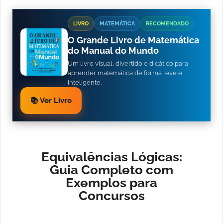
LIVRO
MATEMÁTICA
RECOMENDADO
O Grande Livro de Matemática
do Manual do Mundo
Um livro visual, divertido e didático para
aprender matemática de forma leve e
inteligente.
📚 Ver Livro
Equivalências Lógicas:
Guia Completo com
Exemplos para
Concursos