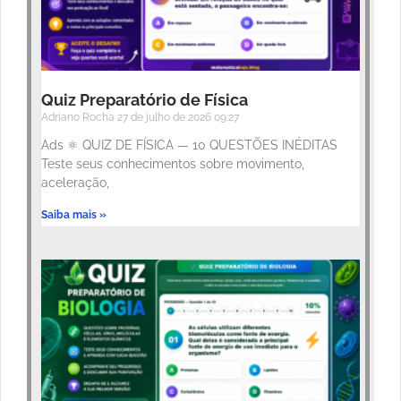
Quiz Preparatório de Física
Adriano Rocha
27 de julho de 2026
09:27
Ads ⚛️ QUIZ DE FÍSICA — 10 QUESTÕES INÉDITAS
Teste seus conhecimentos sobre movimento,
aceleração,
Saiba mais »