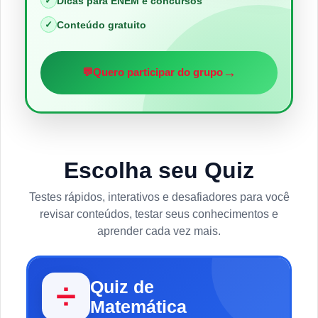
✓
Dicas para ENEM e concursos
✓
Conteúdo gratuito
→
💬
Quero participar do grupo
Escolha seu Quiz
Testes rápidos, interativos e desafiadores para você
revisar conteúdos, testar seus conhecimentos e
aprender cada vez mais.
Quiz de
➗
Matemática