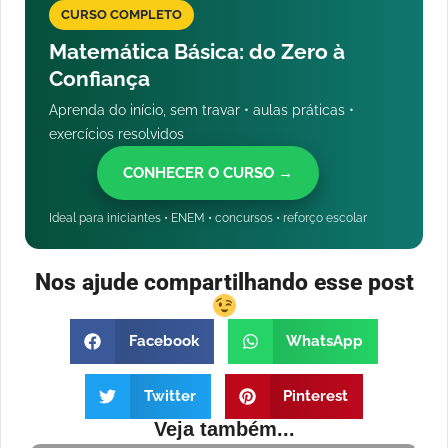
CURSO COMPLETO
Matemática Básica: do Zero à
Confiança
Aprenda do início, sem travar • aulas práticas •
exercícios resolvidos
CONHECER O CURSO →
Ideal para iniciantes • ENEM • concursos • reforço escolar
Nos ajude compartilhando esse post
Facebook
WhatsApp
Twitter
Pinterest
Veja também...