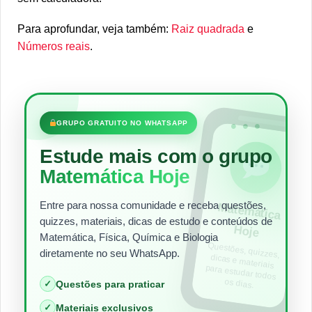
Para aprofundar, veja também:
Raiz quadrada
e
Números reais
.
•••
GRUPO GRATUITO NO WHATSAPP
Estude mais com o grupo
Matemática Hoje
Entre para nossa comunidade e receba questões,
Matem
ática
quizzes, materiais, dicas de estudo e conteúdos de
Hoje
Matemática, Física, Química e Biologia
Questões, quizzes,
dicas e materiais
para estudar todos
diretamente no seu WhatsApp.
os dias.
✓
Questões para praticar
✓
Materiais exclusivos