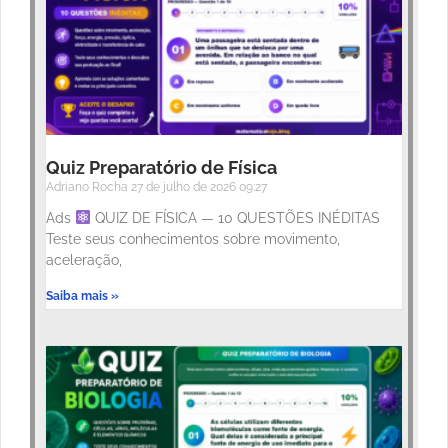
Quiz Preparatório de Física
Adriano Rocha
27 de julho de 2026
09:27
Ads
QUIZ DE FÍSICA — 10 QUESTÕES INÉDITAS
Teste seus conhecimentos sobre movimento,
aceleração,
Saiba mais »