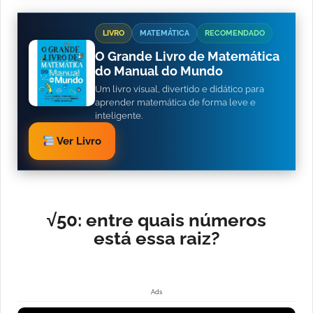
LIVRO
MATEMÁTICA
RECOMENDADO
O Grande Livro de Matemática
do Manual do Mundo
Um livro visual, divertido e didático para
aprender matemática de forma leve e
inteligente.
Ver Livro
√50: entre quais números
está essa raiz?
Ads