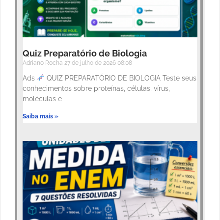
Quiz Preparatório de Biologia
Adriano Rocha
27 de julho de 2026
08:08
Ads
QUIZ PREPARATÓRIO DE BIOLOGIA Teste seus
conhecimentos sobre proteínas, células, vírus,
moléculas e
Saiba mais »