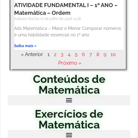
ATIVIDADE FUNDAMENTAL I – 1º ANO –
Matemática – Ordem
Adriano Rocha
17 de julho de 2026
11:18
Ads Matemática – Maior e Menor Comparar números
é uma habilidade essencial no 1º ano
Saiba mais »
« Anterior
1
2
3
4
5
6
7
8
9
10
Próximo »
Conteúdos de
Matemática
Exercícios de
Matemática