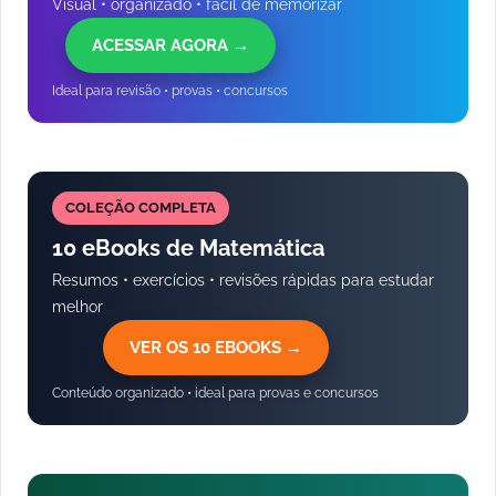
Visual • organizado • fácil de memorizar
ACESSAR AGORA →
Ideal para revisão • provas • concursos
COLEÇÃO COMPLETA
10 eBooks de Matemática
Resumos • exercícios • revisões rápidas para estudar
melhor
VER OS 10 EBOOKS →
Conteúdo organizado • ideal para provas e concursos