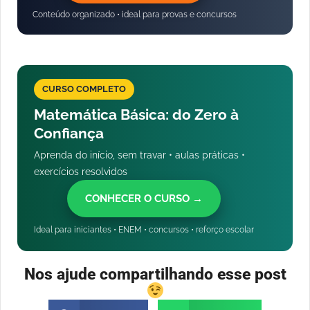
Conteúdo organizado • ideal para provas e concursos
CURSO COMPLETO
Matemática Básica: do Zero à
Confiança
Aprenda do início, sem travar • aulas práticas •
exercícios resolvidos
CONHECER O CURSO →
Ideal para iniciantes • ENEM • concursos • reforço escolar
Nos ajude compartilhando esse post