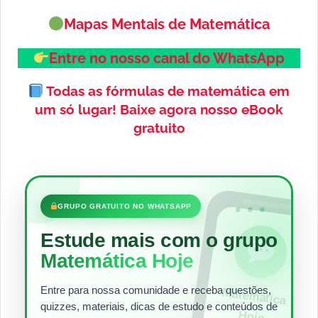
Mapas Mentais de Matemática
Entre no nosso canal do WhatsApp
Todas as fórmulas de matemática em
um só lugar!
Baixe agora nosso eBook
gratuito
•••
GRUPO GRATUITO NO WHATSAPP
Estude mais com o grupo
Matemática Hoje
Entre para nossa comunidade e receba questões,
Matem
ática
quizzes, materiais, dicas de estudo e conteúdos de
Hoje