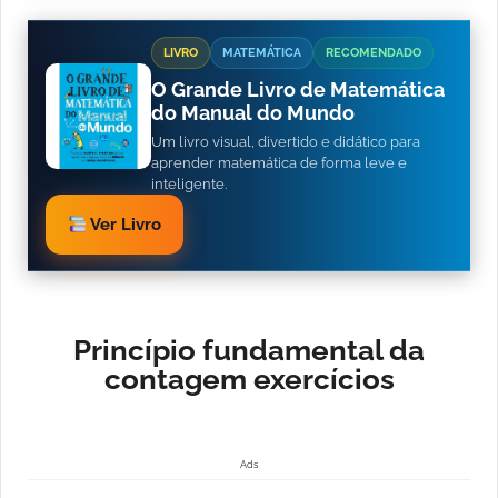
LIVRO
MATEMÁTICA
RECOMENDADO
O Grande Livro de Matemática
do Manual do Mundo
Um livro visual, divertido e didático para
aprender matemática de forma leve e
inteligente.
Ver Livro
Princípio fundamental da
contagem exercícios
Ads