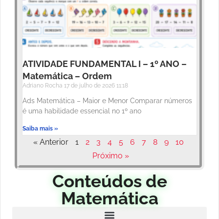
ATIVIDADE FUNDAMENTAL I – 1º ANO –
Matemática – Ordem
Adriano Rocha
17 de julho de 2026
11:18
Ads Matemática – Maior e Menor Comparar números
é uma habilidade essencial no 1º ano
Saiba mais »
« Anterior
1
2
3
4
5
6
7
8
9
10
Próximo »
Conteúdos de
Matemática