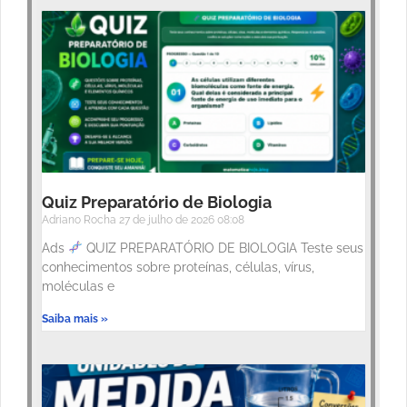
Quiz Preparatório de Biologia
Adriano Rocha
27 de julho de 2026
08:08
Ads
QUIZ PREPARATÓRIO DE BIOLOGIA Teste seus
conhecimentos sobre proteínas, células, vírus,
moléculas e
Saiba mais »