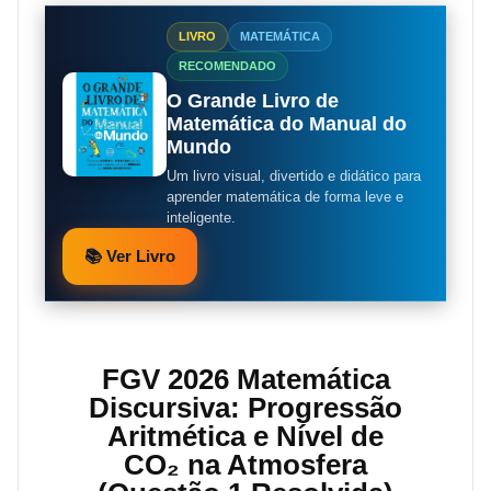
LIVRO
MATEMÁTICA
RECOMENDADO
O Grande Livro de
Matemática do Manual do
Mundo
Um livro visual, divertido e didático para
aprender matemática de forma leve e
inteligente.
📚 Ver Livro
FGV 2026 Matemática
Discursiva: Progressão
Aritmética e Nível de
CO₂ na Atmosfera