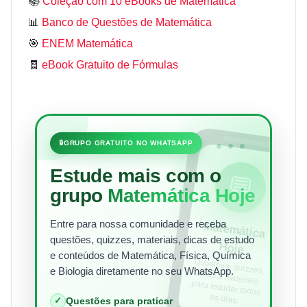
📚
Coleção com 10 eBooks de Matemática
📊
Banco de Questões de Matemática
🎯
ENEM Matemática
🧾
eBook Gratuito de Fórmulas
•••
🔒
GRUPO GRATUITO NO WHATSAPP
Estude mais com o
💬
grupo
Matemática Hoje
Entre para nossa comunidade e receba
Matem
ática
questões, quizzes, materiais, dicas de estudo
Hoje
e conteúdos de Matemática, Física, Química
Questões, quizzes,
dicas e materiais
para estudar todos
e Biologia diretamente no seu WhatsApp.
os dias.
✓
Questões para praticar