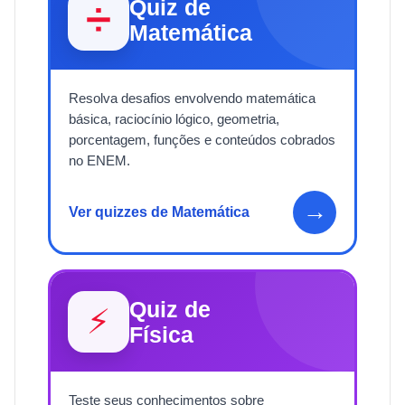
Quiz de
➗
Matemática
Resolva desafios envolvendo matemática
básica, raciocínio lógico, geometria,
porcentagem, funções e conteúdos cobrados
no ENEM.
→
Ver quizzes de Matemática
Quiz de
⚡
Física
Teste seus conhecimentos sobre