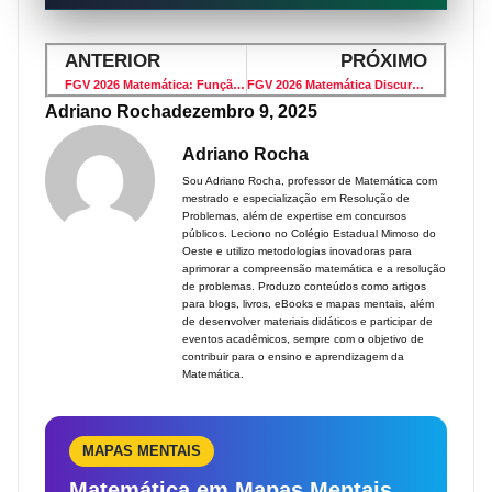
ANTERIOR
PRÓXIMO
FGV 2026 Matemática: Função Trigonométrica no Preço de Fruta Sazonal (Questão 15 Resolvida)
FGV 2026 Matemática Discursiva: Média Aritmética e Números Iguais a 13 (Questão 2 Resolvida)
Adriano Rocha
dezembro 9, 2025
Adriano Rocha
Sou Adriano Rocha, professor de Matemática com
mestrado e especialização em Resolução de
Problemas, além de expertise em concursos
públicos. Leciono no Colégio Estadual Mimoso do
Oeste e utilizo metodologias inovadoras para
aprimorar a compreensão matemática e a resolução
de problemas. Produzo conteúdos como artigos
para blogs, livros, eBooks e mapas mentais, além
de desenvolver materiais didáticos e participar de
eventos acadêmicos, sempre com o objetivo de
contribuir para o ensino e aprendizagem da
Matemática.
MAPAS MENTAIS
Matemática em Mapas Mentais