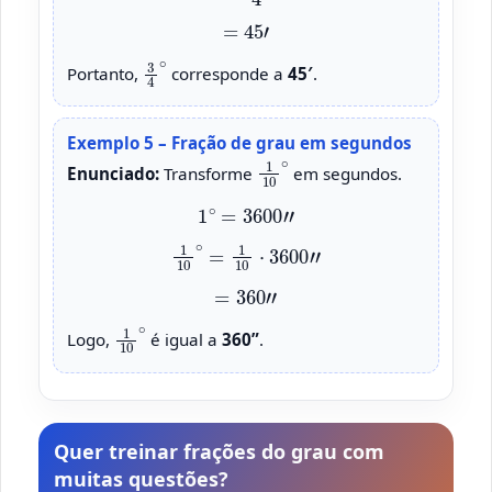
=
45
′
3
4
∘
Portanto,
corresponde a
45′
.
Exemplo 5 – Fração de grau em segundos
1
10
∘
Enunciado:
Transforme
em segundos.
1
∘
=
3600
”
1
10
∘
=
1
10
⋅
3600
”
=
360
”
1
10
∘
Logo,
é igual a
360”
.
Quer treinar frações do grau com
muitas questões?