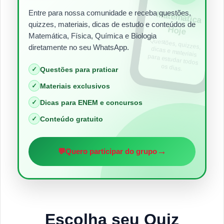
Entre para nossa comunidade e receba questões,
Matem
ática
quizzes, materiais, dicas de estudo e conteúdos de
Hoje
Matemática, Física, Química e Biologia
Questões, quizzes,
dicas e materiais
para estudar todos
diretamente no seu WhatsApp.
os dias.
✓
Questões para praticar
✓
Materiais exclusivos
✓
Dicas para ENEM e concursos
✓
Conteúdo gratuito
→
💬
Quero participar do grupo
Escolha seu Quiz