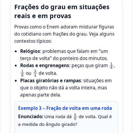
Frações do grau em situações
reais e em provas
Provas como o Enem adoram misturar figuras
do cotidiano com frações do grau. Veja alguns
contextos típicos:
Relógios
: problemas que falam em “um
terço de volta” do ponteiro dos minutos.
1
8
Rodas e engrenagens
: peças que giram
,
1
6
3
4
ou
de volta.
Placas giratórias e rampas
: situações em
que o objeto não dá a volta inteira, mas
apenas parte dela.
Exemplo 3 – Fração de volta em uma roda
5
6
Enunciado:
Uma roda dá
de volta. Qual é
a medida do ângulo girado?