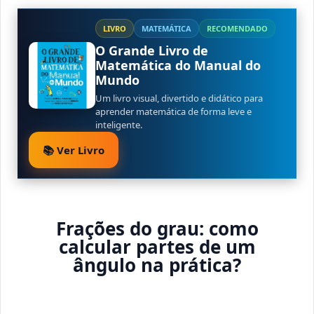
LIVRO
MATEMÁTICA
RECOMENDADO
O Grande Livro de
Matemática do Manual do
Mundo
Um livro visual, divertido e didático para
aprender matemática de forma leve e
inteligente.
📚 Ver Livro
Frações do grau: como
calcular partes de um
ângulo na prática?