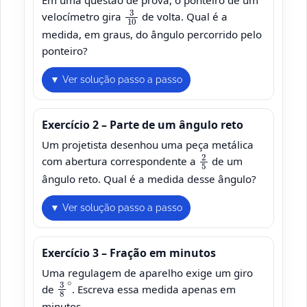
Em uma questão de prova, o ponteiro de um
3
10
velocímetro gira
de volta. Qual é a
medida, em graus, do ângulo percorrido pelo
ponteiro?
▼ Ver solução passo a passo
Exercício 2 – Parte de um ângulo reto
Um projetista desenhou uma peça metálica
2
5
com abertura correspondente a
de um
ângulo reto. Qual é a medida desse ângulo?
▼ Ver solução passo a passo
Exercício 3 – Fração em minutos
Uma regulagem de aparelho exige um giro
3
8
∘
de
. Escreva essa medida apenas em
minutos.