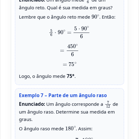
ângulo reto. Qual é sua medida em graus?
90
∘
Lembre que o ângulo reto mede
. Então:
5
6
⋅
90
∘
=
5
⋅
90
∘
6
=
450
∘
6
=
75
∘
Logo, o ângulo mede
75°
.
Exemplo 7 – Parte de um ângulo raso
7
12
Enunciado:
Um ângulo corresponde a
de
um ângulo raso. Determine sua medida em
graus.
180
∘
O ângulo raso mede
. Assim:
7
12
⋅
180
∘
=
7
⋅
180
∘
12