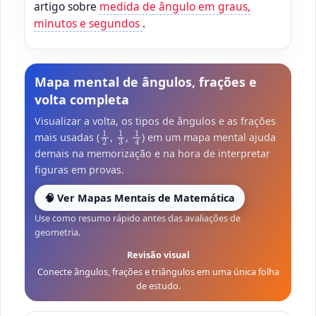
artigo sobre
medida de ângulo em graus,
minutos e segundos
.
Mapa mental de ângulos, frações e
volta completa
Visualizar a volta, os tipos de ângulos e as frações
1
2
1
3
1
4
mais usadas (
,
,
) em um mapa mental ajuda
demais na memorização e na hora de interpretar
figuras em provas.
🧠 Ver Mapas Mentais de Matemática
Use como resumo rápido antes das avaliações de
geometria.
Revisão visual
Conecte ângulos, frações e triângulos em uma única folha
de estudo.