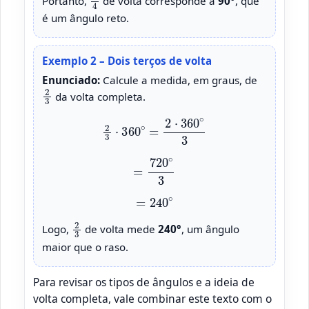
Portanto,
de volta corresponde a
90°
, que
é um ângulo reto.
Exemplo 2 – Dois terços de volta
Enunciado:
Calcule a medida, em graus, de
2
3
da volta completa.
2
3
⋅
360
∘
=
2
⋅
360
∘
3
=
720
∘
3
=
240
∘
2
3
Logo,
de volta mede
240°
, um ângulo
maior que o raso.
Para revisar os tipos de ângulos e a ideia de
volta completa, vale combinar este texto com o