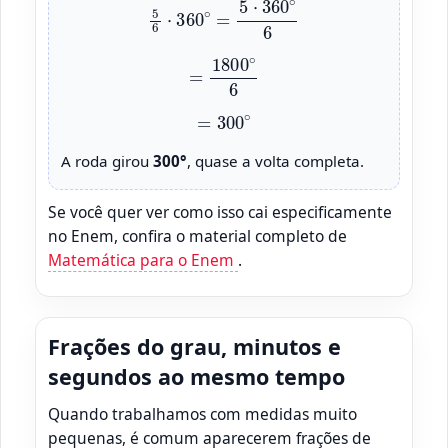
5
6
⋅
360
∘
=
5
⋅
360
∘
6
=
1800
∘
6
=
300
∘
A roda girou
300°
, quase a volta completa.
Se você quer ver como isso cai especificamente
no Enem, confira o material completo de
Matemática para o Enem
.
Frações do grau, minutos e
segundos ao mesmo tempo
Quando trabalhamos com medidas muito
pequenas, é comum aparecerem frações de