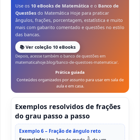
Use os
10 eBooks de Matemática
e o
Banco de
Questões
do Matemática Hoje para praticar
ângulos, frações, porcentagem, estatística e muito
mais com gabarito comentado e questões no estilo
das bancas.
📚 Ver coleção 10 eBooks
Depois, acesse também o banco de questões em
matematicahoje.blog/banco-de-questoes-matematica/.
Prática guiada
Conteúdos organizados por assunto para usar em sala de
aula e em casa.
Exemplos resolvidos de frações
do grau passo a passo
Exemplo 6 – Fração de ângulo reto
5
6
Enunciado:
Um ângulo mede
de um