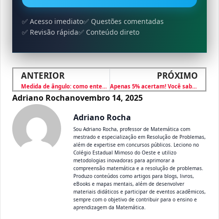
✅ Acesso imediato
✅ Questões comentadas
✅ Revisão rápida
✅ Conteúdo direto
ANTERIOR
PRÓXIMO
Medida de ângulo: como entender graus, minutos e segundos?
Apenas 5% acertam! Você sabe resolver essa expressão?
Adriano Rocha
novembro 14, 2025
Adriano Rocha
Sou Adriano Rocha, professor de Matemática com
mestrado e especialização em Resolução de Problemas,
além de expertise em concursos públicos. Leciono no
Colégio Estadual Mimoso do Oeste e utilizo
metodologias inovadoras para aprimorar a
compreensão matemática e a resolução de problemas.
Produzo conteúdos como artigos para blogs, livros,
eBooks e mapas mentais, além de desenvolver
materiais didáticos e participar de eventos acadêmicos,
sempre com o objetivo de contribuir para o ensino e
aprendizagem da Matemática.