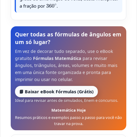
360
∘
a fração por
.
Quer todas as fórmulas de ângulos em
um só lugar?
Em vez de decorar tudo separado, use o eBook
gratuito
Fórmulas Matemática
para revisar
ângulos, triângulos, áreas, volumes e muito mais
em uma única fonte organizada e pronta para
imprimir ou usar no celular.
📘 Baixar eBook Fórmulas (Grátis)
Ideal para revisar antes de simulados, Enem e concursos.
Matemática Hoje
Resumos práticos e exemplos passo a passo para você não
travar na prova.