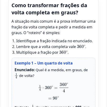
Como transformar frações da
volta completa em graus?
A situação mais comum é a prova informar uma
fração da volta completa e pedir a medida em
graus. O “roteiro” é simples:
Identifique a fração indicada no enunciado.
360
∘
Lembre que a volta completa vale
.
360
∘
Multiplique a fração por
.
Exemplo 1 – Um quarto de volta
Enunciado:
Qual é a medida, em graus, de
1
4
de volta?
1
4
⋅
360
∘
=
360
∘
4
=
90
∘
1
4