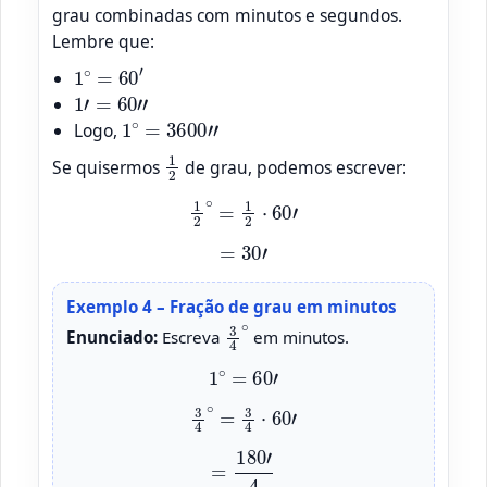
grau combinadas com minutos e segundos.
Lembre que:
1
∘
=
60
′
1
′
=
60
”
1
∘
=
3600
”
Logo,
1
2
Se quisermos
de grau, podemos escrever:
1
2
∘
=
1
2
⋅
60
′
=
30
′
Exemplo 4 – Fração de grau em minutos
3
4
∘
Enunciado:
Escreva
em minutos.
1
∘
=
60
′
3
4
∘
=
3
4
⋅
60
′
=
180
′
4