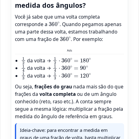
medida dos ângulos?
Você já sabe que uma volta completa
360
∘
corresponde a
. Quando pegamos apenas
uma parte dessa volta, estamos trabalhando
360
∘
com uma fração de
. Por exemplo:
Ads
1
2
1
2
⋅
360
∘
=
180
∘
da volta →
1
4
1
4
⋅
360
∘
=
90
∘
da volta →
1
3
1
3
⋅
360
∘
=
120
∘
da volta →
Ou seja,
frações do grau
nada mais são do que
frações da
volta completa
ou de um ângulo
conhecido (reto, raso etc.). A conta sempre
segue a mesma lógica: multiplicar a fração pela
medida do ângulo de referência em graus.
Ideia-chave: para encontrar a medida em
graus de uma fração de volta, basta multiplicar