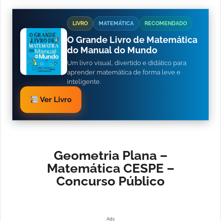
LIVRO
MATEMÁTICA
RECOMENDADO
O Grande Livro de Matemática
do Manual do Mundo
Um livro visual, divertido e didático para
aprender matemática de forma leve e
inteligente.
Ver Livro
Geometria Plana –
Matemática CESPE –
Concurso Público
Ads