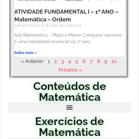
ATIVIDADE FUNDAMENTAL I – 1º ANO –
Matemática – Ordem
Adriano Rocha
17 de julho de 2026
11:18
Ads Matemática – Maior e Menor Comparar números
é uma habilidade essencial no 1º ano
Saiba mais »
« Anterior
1
2
3
4
5
6
7
8
9
10
Próximo »
Conteúdos de
Matemática
Exercícios de
Matemática