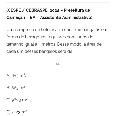
(CESPE / CEBRASPE 2024 – Prefeitura de
Camaçari – BA – Assistente Administrativo)
Uma empresa de hotelaria irá construir bangalôs em
forma de hexágonos regulares com lados de
tamanho igual a 4 metros. Desse modo, a área de
cada um desses bangalôs será de
Ads
2
A) 6√3 m
.
2
B) 8√3 m
.
2
C) 96√3 m
.
2
D) 24√3 m
.