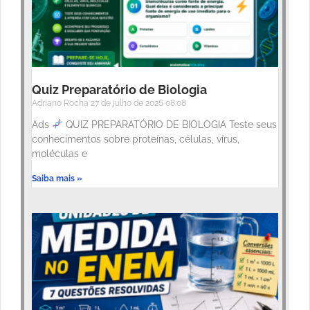
Quiz Preparatório de Biologia
Adriano Rocha
27 de julho de 2026
08:08
Ads
QUIZ PREPARATÓRIO DE BIOLOGIA Teste seus
conhecimentos sobre proteínas, células, vírus,
moléculas e
Saiba mais »