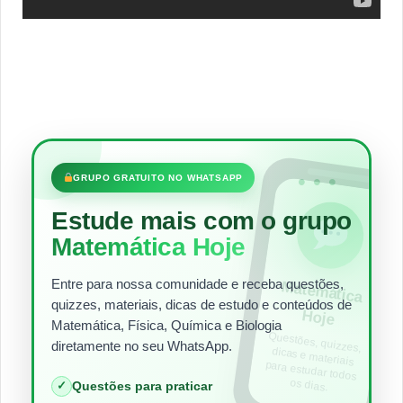
•••
GRUPO GRATUITO NO WHATSAPP
Estude mais com o grupo
Matemática Hoje
Entre para nossa comunidade e receba questões,
Matem
ática
quizzes, materiais, dicas de estudo e conteúdos de
Hoje
Matemática, Física, Química e Biologia
Questões, quizzes,
dicas e materiais
para estudar todos
diretamente no seu WhatsApp.
os dias.
✓
Questões para praticar