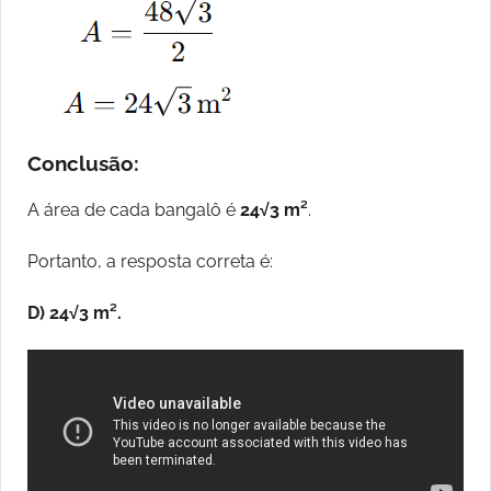
Conclusão:
A área de cada bangalô é
24√3 m²
.
Portanto, a resposta correta é:
D) 24√3 m².