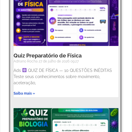
Quiz Preparatório de Física
Adriano Rocha
27 de julho de 2026
09:27
Ads
QUIZ DE FÍSICA — 10 QUESTÕES INÉDITAS
Teste seus conhecimentos sobre movimento,
aceleração,
Saiba mais »