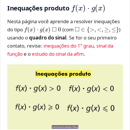
f
(
x
)
⋅
g
(
x
)
Inequações produto
Nesta página você aprende a resolver inequações
f
(
x
)
⋅
g
(
x
)
◻
0
◻
∈
{
>
,
<
,
≥
,
≤
}
do tipo
(com
)
usando o
quadro do sinal
. Se for o seu primeiro
contato, revise:
inequações do 1º grau
,
sinal da
função
e o
estudo do sinal da afim
.