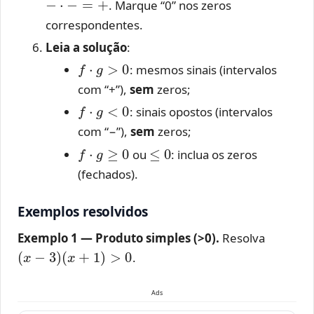
. Marque “0” nos zeros
correspondentes.
Leia a solução
:
f
⋅
g
>
0
: mesmos sinais (intervalos
com “+”),
sem
zeros;
f
⋅
g
<
0
: sinais opostos (intervalos
com “−”),
sem
zeros;
f
⋅
g
≥
0
≤
0
ou
: inclua os zeros
(fechados).
Exemplos resolvidos
Exemplo 1 — Produto simples (>0).
Resolva
(
x
−
3
)
(
x
+
1
)
>
0
.
Ads