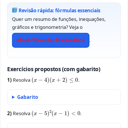
Revisão rápida: fórmulas essenciais
Quer um resumo de funções, inequações,
gráficos e trigonometria? Veja o
eBook Fórmulas Matemática
.
Exercícios propostos (com gabarito)
(
x
−
4
)
(
x
+
2
)
≤
0
1)
Resolva
.
Gabarito
(
x
−
5
)
2
(
x
−
1
)
<
0
2)
Resolva
.