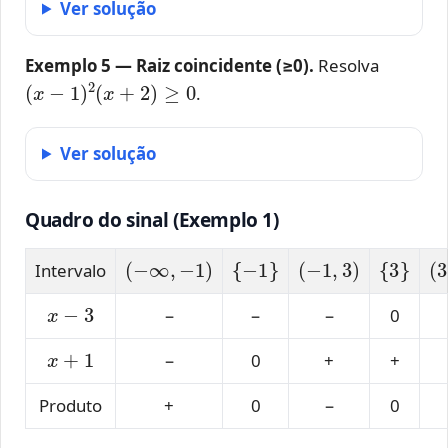
Ver solução
Exemplo 5 — Raiz coincidente (≥0).
Resolva
(
x
−
1
)
2
(
x
+
2
)
≥
0
.
Ver solução
Quadro do sinal (Exemplo 1)
(
−
∞
,
−
1
)
{
−
1
}
(
−
1
,
3
)
{
3
}
(
3
Intervalo
x
−
3
−
−
−
0
x
+
1
−
0
+
+
Produto
+
0
−
0