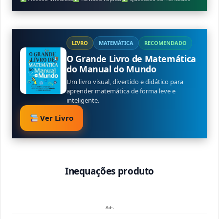
LIVRO
MATEMÁTICA
RECOMENDADO
O Grande Livro de Matemática
do Manual do Mundo
Um livro visual, divertido e didático para
aprender matemática de forma leve e
inteligente.
Ver Livro
Inequações produto
Ads