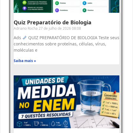
Quiz Preparatório de Biologia
Adriano Rocha
27 de julho de 2026
08:08
Ads
QUIZ PREPARATÓRIO DE BIOLOGIA Teste seus
conhecimentos sobre proteínas, células, vírus,
moléculas e
Saiba mais »