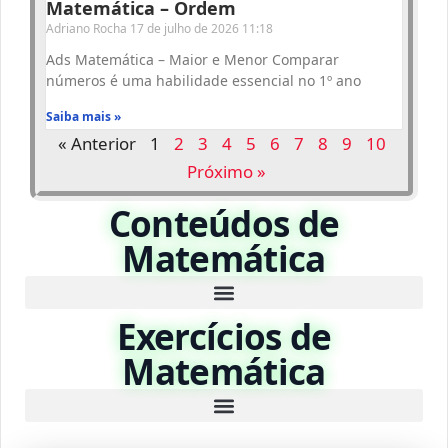
Matemática – Ordem
Adriano Rocha
17 de julho de 2026
11:18
Ads Matemática – Maior e Menor Comparar
números é uma habilidade essencial no 1º ano
Saiba mais »
« Anterior
1
2
3
4
5
6
7
8
9
10
Próximo »
Conteúdos de
Matemática
Exercícios de
Matemática