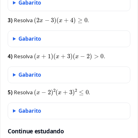
Gabarito
(
2
x
−
3
)
(
x
+
4
)
≥
0
3)
Resolva
.
Gabarito
(
x
+
1
)
(
x
+
3
)
(
x
−
2
)
>
0
4)
Resolva
.
Gabarito
(
x
−
2
)
2
(
x
+
3
)
2
≤
0
5)
Resolva
.
Gabarito
Continue estudando