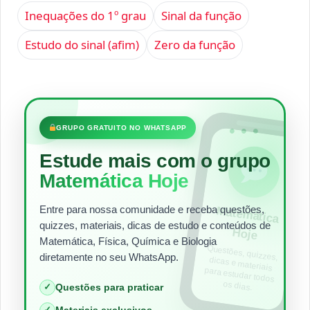
Inequações do 1º grau
Sinal da função
Estudo do sinal (afim)
Zero da função
•••
GRUPO GRATUITO NO WHATSAPP
Estude mais com o grupo
Matemática Hoje
Entre para nossa comunidade e receba questões,
Matem
ática
quizzes, materiais, dicas de estudo e conteúdos de
Hoje
Matemática, Física, Química e Biologia
Questões, quizzes,
dicas e materiais
para estudar todos
diretamente no seu WhatsApp.
os dias.
Questões para praticar
✓
Materiais exclusivos
✓