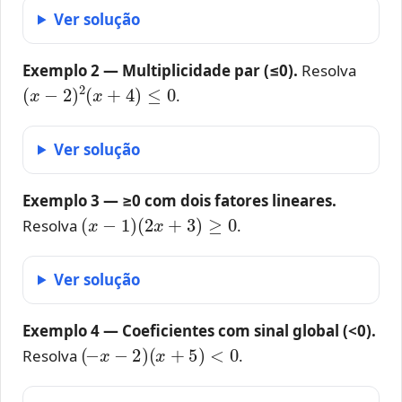
Ver solução
Exemplo 2 — Multiplicidade par (≤0).
Resolva
(
x
−
2
)
2
(
x
+
4
)
≤
0
.
Ver solução
Exemplo 3 — ≥0 com dois fatores lineares.
(
x
−
1
)
(
2
x
+
3
)
≥
0
Resolva
.
Ver solução
Exemplo 4 — Coeficientes com sinal global (<0).
(
−
x
−
2
)
(
x
+
5
)
<
0
Resolva
.