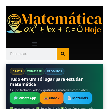
GRÁTIS
WHATSAPP
PRODUTOS
Tudo em um só lugar para estudar
matemática
Grupo fechado, eBook gratuito e materiais completos.
WhatsApp
eBook
Materiais
Acesso imediato
Revisão rápida
Questões comentadas