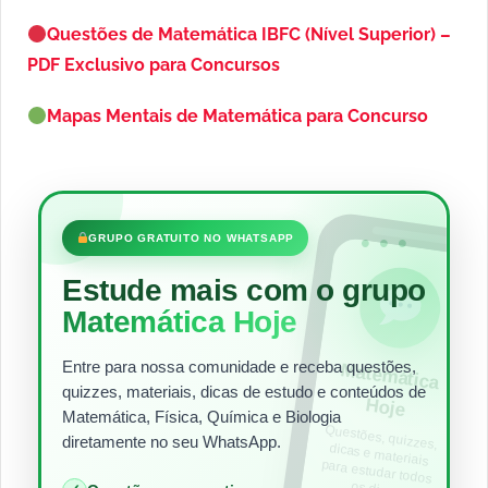
Questões de Matemática IBFC (Nível Superior) –
PDF Exclusivo para Concursos
Mapas Mentais de Matemática para Concurso
•••
GRUPO GRATUITO NO WHATSAPP
Estude mais com o grupo
Matemática Hoje
Entre para nossa comunidade e receba questões,
Matem
ática
quizzes, materiais, dicas de estudo e conteúdos de
Hoje
Matemática, Física, Química e Biologia
Questões, quizzes,
dicas e materiais
para estudar todos
diretamente no seu WhatsApp.