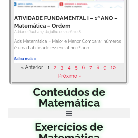
ATIVIDADE FUNDAMENTAL I – 1º ANO –
Matemática – Ordem
Adriano Rocha
17 de julho de 2026
11:18
Ads Matemática – Maior e Menor Comparar números
é uma habilidade essencial no 1º ano
Saiba mais »
« Anterior
1
2
3
4
5
6
7
8
9
10
Próximo »
Conteúdos de
Matemática
Exercícios de
Matemática