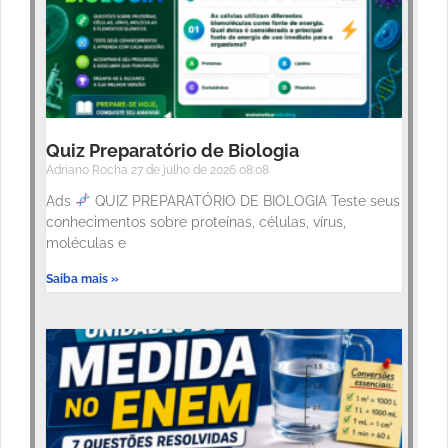
Quiz Preparatório de Biologia
Adriano Rocha
27 de julho de 2026
08:08
Ads
QUIZ PREPARATÓRIO DE BIOLOGIA Teste seus
conhecimentos sobre proteínas, células, vírus,
moléculas e
Saiba mais »