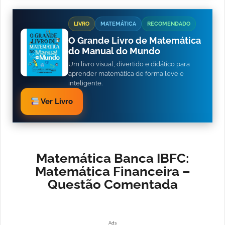
LIVRO
MATEMÁTICA
RECOMENDADO
O Grande Livro de Matemática
do Manual do Mundo
Um livro visual, divertido e didático para
aprender matemática de forma leve e
inteligente.
Ver Livro
Matemática Banca IBFC:
Matemática Financeira –
Questão Comentada
Ads