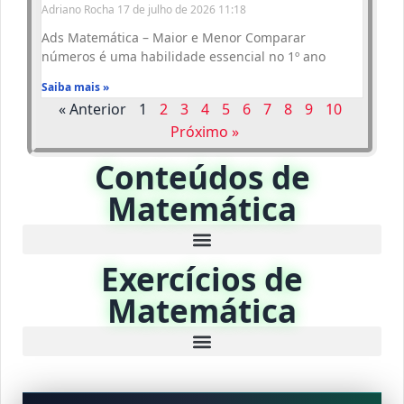
Adriano Rocha
17 de julho de 2026
11:18
Ads Matemática – Maior e Menor Comparar
números é uma habilidade essencial no 1º ano
Saiba mais »
« Anterior
1
2
3
4
5
6
7
8
9
10
Próximo »
Conteúdos de
Matemática
Exercícios de
Matemática