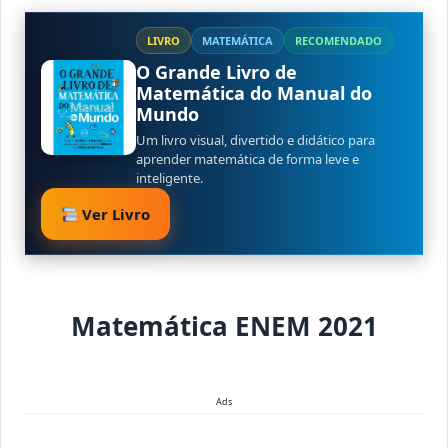
LIVRO
MATEMÁTICA
RECOMENDADO
O Grande Livro de
Matemática do Manual do
Mundo
Um livro visual, divertido e didático para
aprender matemática de forma leve e
inteligente.
Ver Livro
Matemática ENEM 2021
Ads