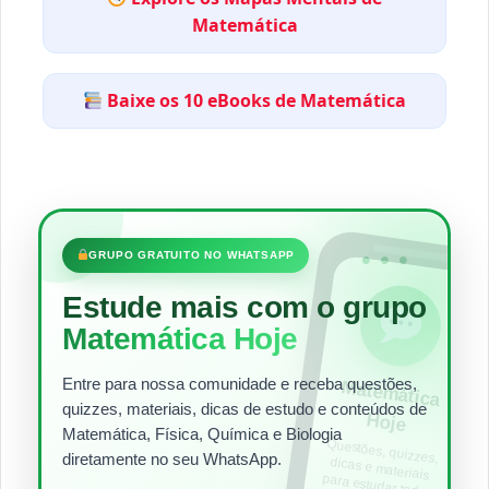
Matemática
Baixe os 10 eBooks de Matemática
•••
GRUPO GRATUITO NO WHATSAPP
Estude mais com o grupo
Matemática Hoje
Entre para nossa comunidade e receba questões,
Matem
ática
quizzes, materiais, dicas de estudo e conteúdos de
Hoje
Matemática, Física, Química e Biologia
Questões, quizzes,
dicas e materiais
para estudar todos
diretamente no seu WhatsApp.