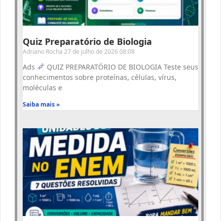
Quiz Preparatório de Biologia
Adriano Rocha
27 de julho de 2026
08:08
Ads
QUIZ PREPARATÓRIO DE BIOLOGIA Teste seus
conhecimentos sobre proteínas, células, vírus,
moléculas e
Saiba mais »