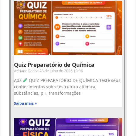
Quiz Preparatório de Química
Adriano Rocha
23 de julho de 2026
13:06
Ads
QUIZ PREPARATÓRIO DE QUÍMICA Teste seus
conhecimentos sobre estrutura atômica,
substâncias, pH, transformações
Saiba mais »