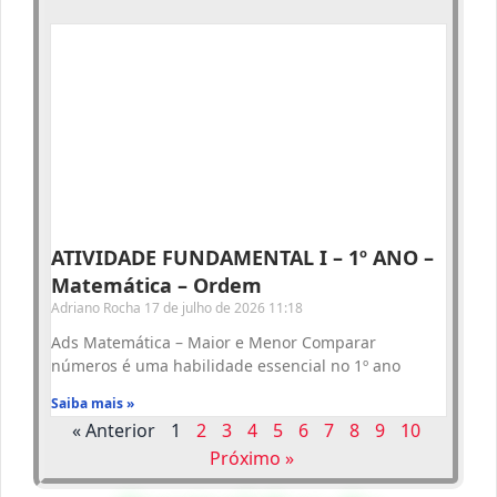
ATIVIDADE FUNDAMENTAL I – 1º ANO –
Matemática – Ordem
Adriano Rocha
17 de julho de 2026
11:18
Ads Matemática – Maior e Menor Comparar
números é uma habilidade essencial no 1º ano
Saiba mais »
« Anterior
1
2
3
4
5
6
7
8
9
10
Próximo »