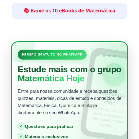
📚 Baixe os 10 eBooks de Matemática
•••
🔒
GRUPO GRATUITO NO WHATSAPP
Estude mais com o grupo
💬
Matemática Hoje
Entre para nossa comunidade e receba questões,
Matem
ática
quizzes, materiais, dicas de estudo e conteúdos de
Hoje
Matemática, Física, Química e Biologia
Questões, quizzes,
dicas e materiais
para estudar todos
diretamente no seu WhatsApp.
os dias.
✓
Questões para praticar
✓
Materiais exclusivos