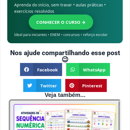
Aprenda do início, sem travar • aulas práticas •
exercícios resolvidos
CONHECER O CURSO →
Ideal para iniciantes • ENEM • concursos • reforço escolar
Nos ajude compartilhando esse post
😉
Facebook
WhatsApp
Twitter
Pinterest
Veja também...