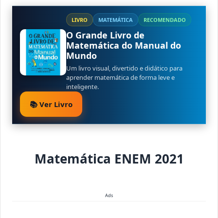
LIVRO
MATEMÁTICA
RECOMENDADO
O Grande Livro de
Matemática do Manual do
Mundo
Um livro visual, divertido e didático para
aprender matemática de forma leve e
inteligente.
📚 Ver Livro
Matemática ENEM 2021
Ads