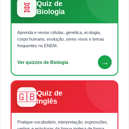
Quiz de
🧬
Biologia
Aprenda e revise células, genética, ecologia,
corpo humano, evolução, seres vivos e temas
frequentes no ENEM.
→
Ver quizzes de Biologia
Quiz de
🇬🇧
Inglês
Pratique vocabulário, interpretação, expressões,
verbos e estruturas da língua inglesa de forma