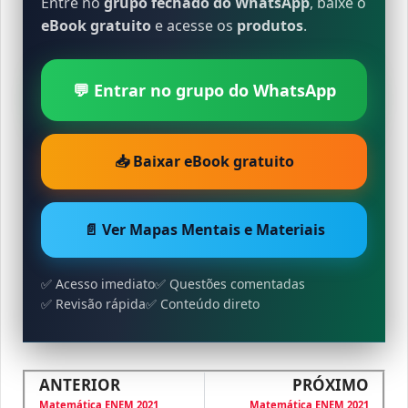
Entre no
grupo fechado do WhatsApp
, baixe o
eBook gratuito
e acesse os
produtos
.
💬 Entrar no grupo do WhatsApp
📥 Baixar eBook gratuito
📄 Ver Mapas Mentais e Materiais
✅ Acesso imediato
✅ Questões comentadas
✅ Revisão rápida
✅ Conteúdo direto
ANTERIOR
PRÓXIMO
Matemática ENEM 2021
Matemática ENEM 2021