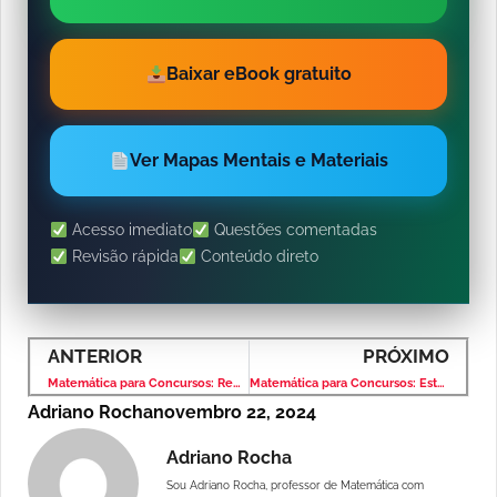
Baixar eBook gratuito
Ver Mapas Mentais e Materiais
Acesso imediato
Questões comentadas
Revisão rápida
Conteúdo direto
ANTERIOR
PRÓXIMO
Matemática para Concursos: Regra de Três – Banca VUNESP – Nível Médio
Matemática para Concursos: Estatística – Banca VUNESP – Nível Médio
Adriano Rocha
novembro 22, 2024
Adriano Rocha
Sou Adriano Rocha, professor de Matemática com