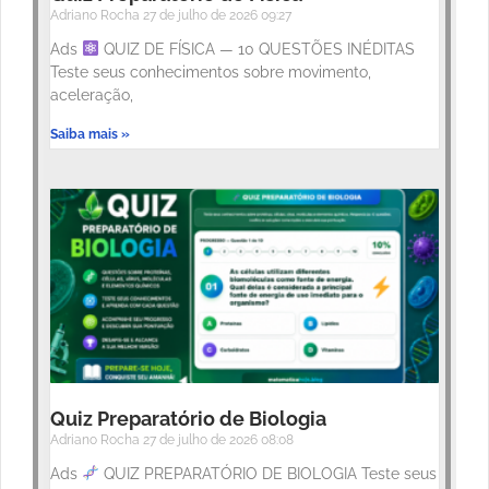
Adriano Rocha
27 de julho de 2026
09:27
Ads
QUIZ DE FÍSICA — 10 QUESTÕES INÉDITAS
Teste seus conhecimentos sobre movimento,
aceleração,
Saiba mais »
Quiz Preparatório de Biologia
Adriano Rocha
27 de julho de 2026
08:08
Ads
QUIZ PREPARATÓRIO DE BIOLOGIA Teste seus