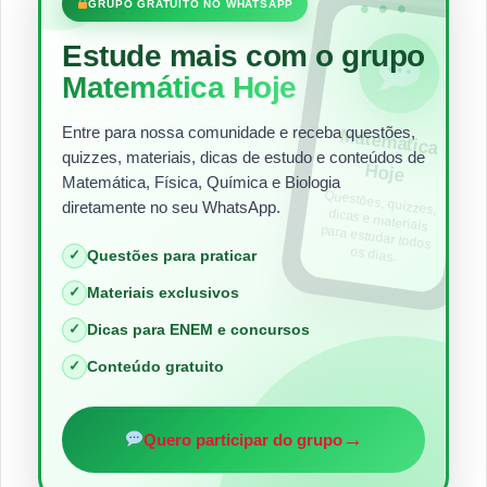
•••
GRUPO GRATUITO NO WHATSAPP
Estude mais com o grupo
Matemática Hoje
Entre para nossa comunidade e receba questões,
Matem
ática
quizzes, materiais, dicas de estudo e conteúdos de
Hoje
Matemática, Física, Química e Biologia
Questões, quizzes,
dicas e materiais
para estudar todos
diretamente no seu WhatsApp.
os dias.
✓
Questões para praticar
✓
Materiais exclusivos
✓
Dicas para ENEM e concursos
✓
Conteúdo gratuito
→
Quero participar do grupo