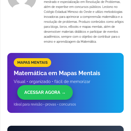
mestrado e especialização em Resolução de Problemas,
além de expertise em concursos públicos. Leciono no
Colégio Estadual Mimoso do Oeste e utilizo metodologias
inovadoras para aprimorar a compreensão matemática e a
resolução de problemas. Produzo conteúdos como artigos
para blogs, livros, eBooks e mapas mentais, além de
desenvolver materiais didáticos e participar de eventos
acadêmicos, sempre com o objetivo de contribuir para o
ensino e aprendizagem da Matemática.
MAPAS MENTAIS
Matemática em Mapas Mentais
Visual • organizado • fácil de memorizar
ACESSAR AGORA →
Ideal para revisão • provas • concursos