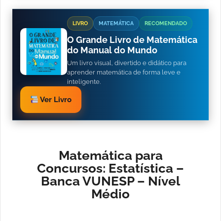
LIVRO
MATEMÁTICA
RECOMENDADO
O Grande Livro de Matemática
do Manual do Mundo
Um livro visual, divertido e didático para
aprender matemática de forma leve e
inteligente.
Ver Livro
Matemática para
Concursos: Estatística –
Banca VUNESP – Nível
Médio