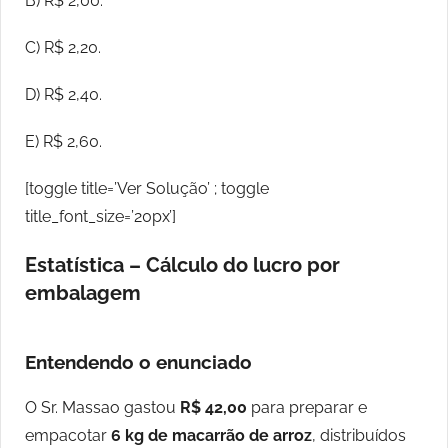
B) R$ 2,00.
C) R$ 2,20.
D) R$ 2,40.
E) R$ 2,60.
[toggle title=’Ver Solução’ ; toggle
title_font_size=’20px’]
Estatística – Cálculo do lucro por
embalagem
Entendendo o enunciado
O Sr. Massao gastou
R$ 42,00
para preparar e
empacotar
6 kg de macarrão de arroz
, distribuídos